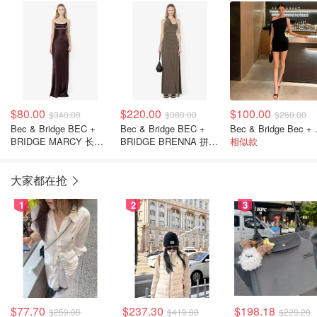
FOREVER NEW
suyou
$80.00
$220.00
$100.00
$340.00
$380.00
$260.00
Bec & Bridge BEC +
Bec & Bridge BEC +
Bec & Bridg
BRIDGE MARCY 长裙
BRIDGE BRENNA 拼褶
相似款
深棕色
连衣裙 卡其色
大家都在抢
1
2
3
$77.70
$237.30
$198.18
$259.00
$419.00
$220.20