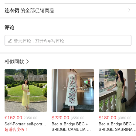
连衣裙
的全部促销商品
评论
暂无评论，打开App写评论
相似同款
£152.00
$220.00
$180.00
£350.00
$550.00
$380.00
Self-Portrait self-portrait 黄色雪纺中长裙
Bec & Bridge BEC +
Bec & Bridge BEC +
超适合度假！
BRIDGE CAMELIA 长
BRIDGE SABRINA 
裙 花卉印花@仙女
对称长裙 黄绿色@苏