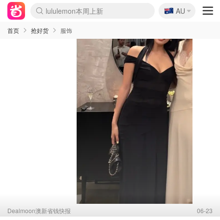
🇦🇺
Sasa美妆护肤3.5折
AU
lululemon本周上新
SSENSE年中3折
FreshBeauty好价汇总
Cettire降价+叠9折
Farfetch折上8折
WWS Coles超市实拍
viagogo二手票捡漏
Myer清仓1折起
The Outnet奢牌1折起
David Jones 3折起
Flannels大牌1折
Perfumes Club护肤1折
AMIRO返校季6.2折
Oweek抽奖送Airpods
Amazon折扣汇总
eToro入金$200送$50
Amazon数码好物
ICONIC本周7.5折
ThedoubleF高奢地板价
Moose Knuckles 6折
丝芙兰5折起
EUFY官网3.7折起
Selenichast首饰2折
Trip机票酒店促销
YSL送5件彩妆礼
Amazon家居好物
BIGBANG巡演开票
David Jones时尚3折
Amazon美妆护肤
雅漾大喷$8
过敏原检测盒$33
伊索独家赠50ml沐浴露
科颜氏送高保湿面霜
SEALIFE海洋馆门票6折
丝塔芙大白罐$16
订阅Newsletter送香薰
Cult Beauty 6.8折
Harrods圣诞日历2.3折
LN-CC奢牌私促3折
d'Alba空姐喷雾$16
EVE LOM套装逆天2折
Bernardelli独家4折
Adore Beauty 6折起
CT圣诞日历
Mytheresa奢品2.7折
首页
抢好货
服饰
Dealmoon澳新省钱快报
06-23