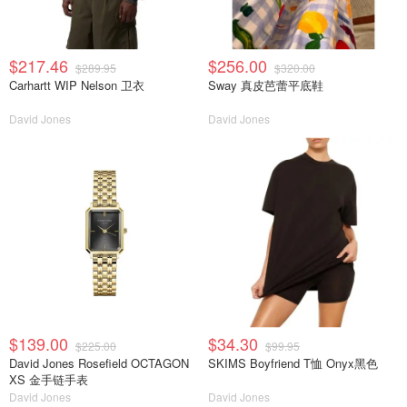
$217.46
$256.00
$289.95
$320.00
Carhartt WIP Nelson 卫衣
Sway 真皮芭蕾平底鞋
David Jones
David Jones
$139.00
$34.30
$225.00
$99.95
David Jones Rosefield OCTAGON
SKIMS Boyfriend T恤 Onyx黑色
XS 金手链手表
David Jones
David Jones