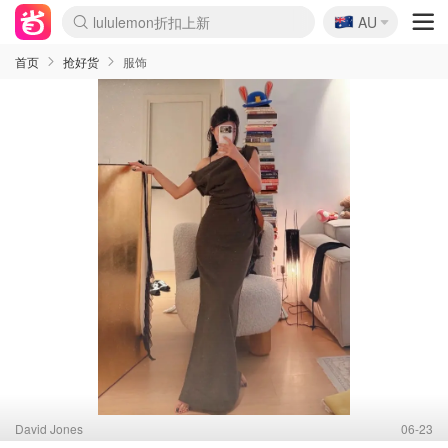
🇦🇺
Sasa美妆护肤3.5折
AU
lululemon折扣上新
SSENSE年中3折
FreshBeauty好价汇总
Cettire降价+叠9折
Farfetch折上8折
WWS Coles超市实拍
viagogo二手票捡漏
Myer清仓1折起
The Outnet奢牌1折起
David Jones 3折起
Flannels大牌1折
Perfumes Club护肤1折
AMIRO返校季6.2折
Oweek抽奖送Airpods
Amazon折扣汇总
eToro入金$200送$50
Amazon数码好物
ICONIC本周7.5折
ThedoubleF高奢地板价
Moose Knuckles 6折
丝芙兰5折起
EUFY官网3.7折起
Selenichast首饰2折
Trip机票酒店促销
YSL送5件彩妆礼
Amazon家居好物
BIGBANG巡演开票
David Jones时尚3折
Amazon美妆护肤
雅漾大喷$8
过敏原检测盒$33
伊索独家赠50ml沐浴露
科颜氏清仓3折
SEALIFE海洋馆门票6折
丝塔芙大白罐$16
订阅Newsletter送香薰
Cult Beauty 6.8折
Harrods圣诞日历2.3折
LN-CC奢牌私促3折
d'Alba空姐喷雾$16
EVE LOM套装逆天2折
Bernardelli独家4折
Adore Beauty 6折起
CT圣诞日历
Mytheresa奢品2.7折
Luxury Escapes 9折
Currentbody美容仪9折
MOON Garden Live
ALLSAINTS美衣3折
Roborock扫地机3.7折
Tingo Life水杯$24
Valentino官网5折
CR洗发护发6.3折
修丽可套装7.4折
首页
抢好货
服饰
David Jones
06-23