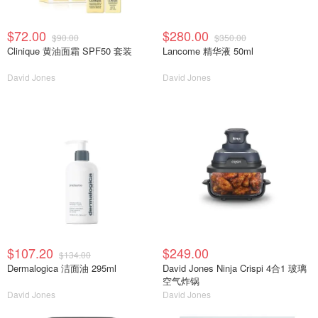
$72.00
$280.00
$90.00
$350.00
Clinique 黄油面霜 SPF50 套装
Lancome 精华液 50ml
David Jones
David Jones
$107.20
$249.00
$134.00
Dermalogica 洁面油 295ml
David Jones Ninja Crispi 4合1 玻璃
空气炸锅
David Jones
David Jones