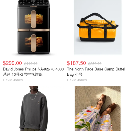
$299.00
$187.50
$449.00
$250.00
David Jones Philips NA462/70 4000
The North Face Base Camp Duffel
系列 10升双层空气炸锅
Bag 小号
David Jones
David Jones