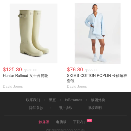
$125.30
$76.30
$250.00
$229.00
Hunter Refined 女士高筒靴
SKIMS COTTON POPLIN 长袖睡衣
套装
David Jones
David Jones
联系我们
黑五
InRewards
饭团外卖
隐私条款
用户协议
版权声明
触屏版
电脑版
下载App
2019©dealmoon.com.au