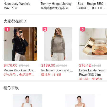
Nude Lucy Winfield
Tommy Hilfiger Jersey
Bec + Bridge BEC +
Maxi 长裙
高领迷你针织连衣裙
BRIDGE LISETTE
TWIST 迷你连衣裙
大家都在抢
1
2
3
$476.00
$189.00
$16.42
$794.00
$349.00
$51.25
Moose Knuckles Dua Bunny 羊毛混纺针织夹克
lululemon Down and Around 羽绒夹克
Estee Lauder Youth
97%羊毛，金标款罕见打折
暖揭灰！5.4折
Power面霜 75ml
折扣码：NEW20
猜你喜欢