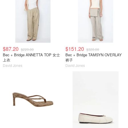
$87.20
$151.20
$220.00
$320.00
Bec + Bridge ANNETTA TOP 女士
Bec + Bridge TAMSYN OVERLAY
上衣
裤子
David Jones
David Jones