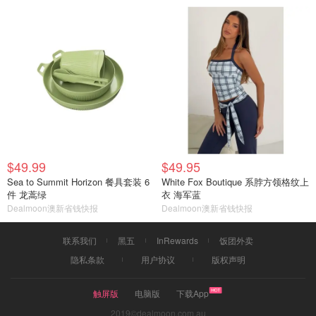
$49.99
$49.95
Sea to Summit Horizon 餐具套装 6
White Fox Boutique 系脖方领格纹上
件 龙蒿绿
衣 海军蓝
Dealmoon澳新省钱快报
Dealmoon澳新省钱快报
联系我们
黑五
InRewards
饭团外卖
隐私条款
用户协议
版权声明
触屏版
电脑版
下载App
2019©dealmoon.com.au