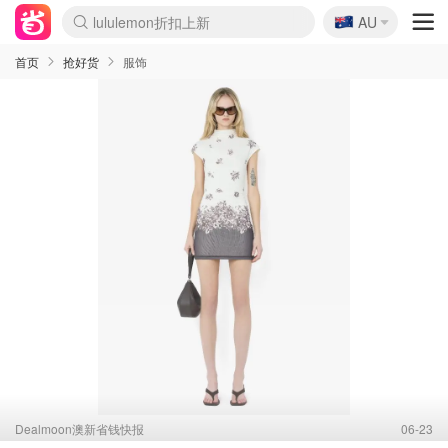
🇦🇺
Sasa美妆护肤3.5折
AU
lululemon折扣上新
SSENSE年中3折
FreshBeauty好价汇总
Cettire降价+叠9折
Farfetch折上8折
WWS Coles超市实拍
viagogo二手票捡漏
Myer清仓1折起
The Outnet奢牌1折起
David Jones 3折起
Flannels大牌1折
Perfumes Club护肤1折
AMIRO返校季6.2折
Oweek抽奖送Airpods
Amazon折扣汇总
eToro入金$200送$50
Amazon数码好物
ICONIC本周7.5折
ThedoubleF高奢地板价
Moose Knuckles 6折
丝芙兰5折起
EUFY官网3.7折起
Selenichast首饰2折
Trip机票酒店促销
YSL送5件彩妆礼
Amazon家居好物
BIGBANG巡演开票
David Jones时尚3折
Amazon美妆护肤
雅漾大喷$8
过敏原检测盒$33
伊索独家赠50ml沐浴露
科颜氏清仓3折
SEALIFE海洋馆门票6折
丝塔芙大白罐$16
订阅Newsletter送香薰
Cult Beauty 6.8折
Harrods圣诞日历2.3折
LN-CC奢牌私促3折
d'Alba空姐喷雾$16
EVE LOM套装逆天2折
Bernardelli独家4折
Adore Beauty 6折起
CT圣诞日历
Mytheresa奢品2.7折
Luxury Escapes 9折
Currentbody美容仪9折
卡诗9折+赠4件礼
MOON Garden Live
ALLSAINTS美衣3折
Roborock扫地机3.7折
Tingo Life水杯$24
Valentino官网5折
CR洗发护发6.3折
首页
抢好货
服饰
Dealmoon澳新省钱快报
06-23