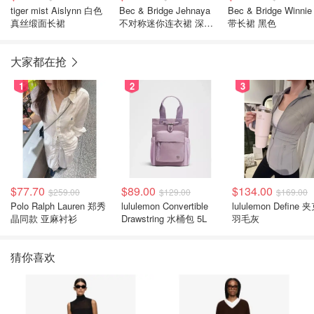
tiger mist Aislynn 白色
Bec & Bridge Jehnaya
Bec & Bridge Winni
真丝缎面长裙
不对称迷你连衣裙 深棕
带长裙 黑色
奶油色
大家都在抢
1
2
3
$77.70
$89.00
$134.00
$259.00
$129.00
$169.00
Polo Ralph Lauren 郑秀
lululemon Convertible
lululemon Define 
晶同款 亚麻衬衫
Drawstring 水桶包 5L
羽毛灰
猜你喜欢