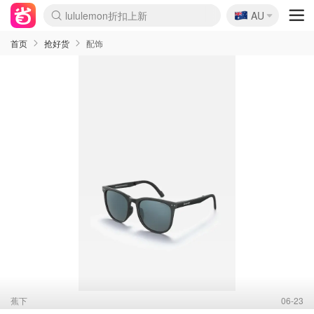
🇦🇺
lululemon折扣上新
AU
Sasa美妆护肤3.5折
SSENSE年中2.5折
FreshBeauty好价汇总
Cettire降价+叠9折
WWS Coles超市实拍
viagogo二手票捡漏
Myer折扣汇总
The Outnet奢牌1折起
David Jones 3折起
Flannels大牌1折
Perfumes Club护肤1折
AMIRO面罩$251
Amazon折扣汇总
eToro入金$200送$50
Amazon数码好物
ICONIC本周7.5折
ThedoubleF高奢地板价
Moose Knuckles 6折
EUFY摄像头$98
Selenichast首饰2折
Trip机票酒店促销
YSL送5件彩妆礼
Amazon家居好物
Amazon美妆护肤
雅漾大喷$8
过敏原检测盒$33
科颜氏高保湿面霜$29
SEALIFE海洋馆门票6折
丝塔芙大白罐$16
订阅Newsletter送香薰
Cult Beauty 6.8折
Harrods圣诞日历$525
LN-CC奢牌私促3折
d'Alba空姐喷雾$16
EVE LOM套装£56
Bernardelli独家4折
Adore Beauty 6折起
CT圣诞日历
Mytheresa奢品2.7折
Luxury Escapes 9折
Currentbody美容仪$881
MOON Garden Live
Roborock扫地机$649
Tingo Life水杯$24
Valentino官网5折
CR洗护套装$23
修丽可4件套$159
GANNI官网4.5折
Stylevana韩妆4折
Tessabit高奢8.5折
OGX洗发水$11
Amazon阿德莱德次日达
卡诗8.5折+赠礼
Philips Hue灯具8折
La Mer送8件礼值$529
首页
抢好货
配饰
蕉下
06-23