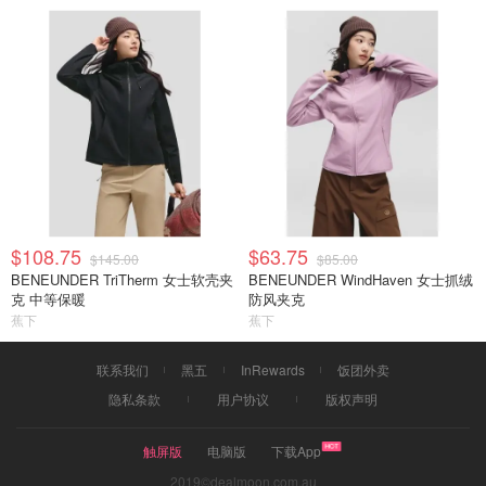
$108.75
$63.75
$145.00
$85.00
BENEUNDER TriTherm 女士软壳夹
BENEUNDER WindHaven 女士抓绒
克 中等保暖
防风夹克
蕉下
蕉下
联系我们
黑五
InRewards
饭团外卖
隐私条款
用户协议
版权声明
触屏版
电脑版
下载App
2019©dealmoon.com.au