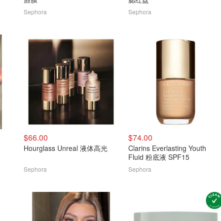
Sephora
Sephora
$66.00
$74.00
Hourglass Unreal 液体高光
Clarins Everlasting Youth
Fluid 粉底液 SPF15
Sephora
Sephora