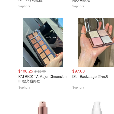
Sephora
Sephora
$106.25
$97.00
$125.00
PATRICK TA Major Dimension
Dior Backstage 高光盘
III 哑光眼影盘
Sephora
Sephora