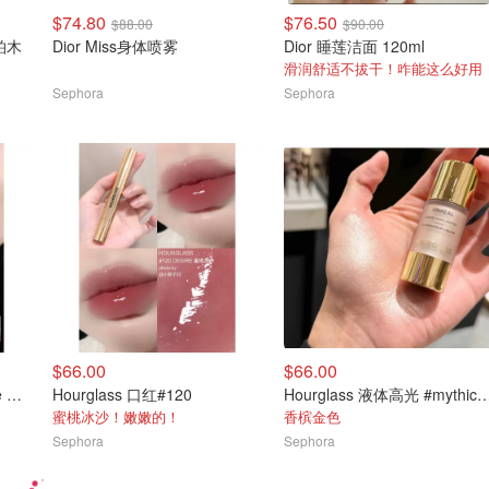
$74.80
$76.50
$88.00
$90.00
柑柏木
Dior Miss身体喷雾
Dior 睡莲洁面 120ml
滑润舒适不拔干！咋能这么好用
Sephora
Sephora
$66.00
$66.00
Fenty Beauty 口红 #Sp'ice Cold
Hourglass 口红#120
Hourglass 液体高光 #mythic warm br
蜜桃冰沙！嫩嫩的！
香槟金色
Sephora
Sephora