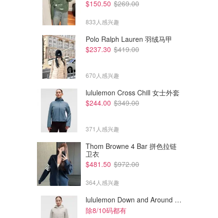
$150.50
$269.00
833人感兴趣
Polo Ralph Lauren 羽绒马甲
$237.30
$419.00
670人感兴趣
lululemon Cross Chill 女士外套
$244.00
$349.00
371人感兴趣
Thom Browne 4 Bar 拼色拉链
卫衣
$44.10
$24.48
$70.00
$34.00
$481.50
$972.00
ALPHA-H Melting Moment 卸
Caudalie Vinoclean 洁面套装
妆膏 橙香限量版
节日限定
364人感兴趣
Sephora
Sephora
lululemon Down and Around 羽绒夹克
除8/10码都有