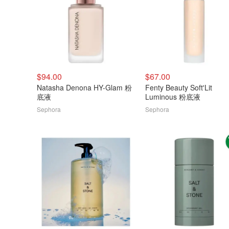
$94.00
$67.00
Natasha Denona HY-Glam 粉
Fenty Beauty Soft'Lit
底液
Luminous 粉底液
Sephora
Sephora