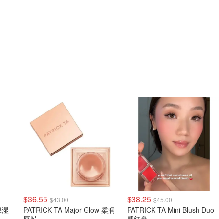
$36.55
$38.25
$43.00
$45.00
 保湿
PATRICK TA Major Glow 柔润
PATRICK TA Mini Blush Duo
唇膜
腮红盘