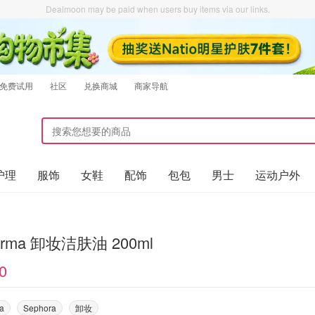
Dealmoon may be paid when users buy items via our links.
免费试用
社区
兑换商城
商家导航
护理
服饰
女鞋
配饰
包包
男士
运动户外
erma 卸妆洁肤油 200ml
0
a
Sephora
卸妆