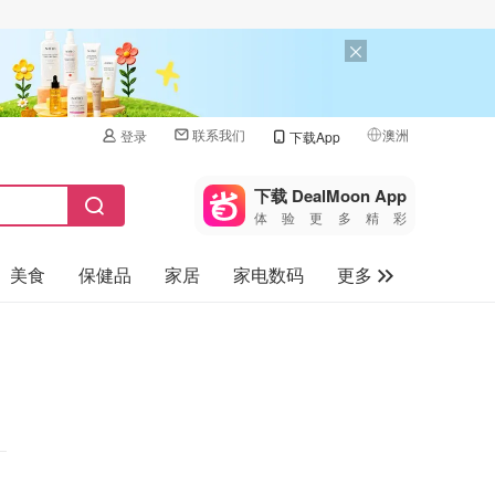
联系我们
澳洲
登录
下载App
🇺🇸
美国
下载 DealMoon App
体验更多精彩
🇨🇳
中国
美食
保健品
家居
家电数码
更多
🇨🇦
加拿大
🇬🇧
汽车
英国
旅游
🇩🇪
德国
母婴儿童
🇫🇷
法国
🇮🇹
意大利