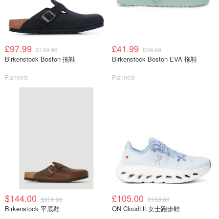
£97.99
£41.99
£139.99
£59.99
Birkenstock Boston 拖鞋
Birkenstock Boston EVA 拖鞋
Flannels
Flannels
$144.00
£105.00
$301.00
£150.00
Birkenstock 平底鞋
ON Cloudtilt 女士跑步鞋