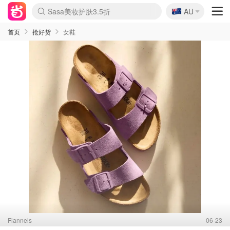
🇦🇺
Sasa美妆护肤3.5折
AU
lululemon折扣上新
SSENSE年中2.5折
FreshBeauty好价汇总
Cettire降价+叠9折
WWS Coles超市实拍
viagogo二手票捡漏
Myer超级周末
The Outnet奢牌1折起
David Jones 3折起
Flannels大牌1折
Perfumes Club护肤1折
AMIRO面罩$251
Amazon折扣汇总
eToro入金$200送$50
Amazon数码好物
ICONIC本周7.5折
ThedoubleF高奢地板价
Moose Knuckles 6折
丝芙兰5折起
EUFY摄像头$98
Selenichast首饰2折
Trip机票酒店促销
YSL送5件彩妆礼
Amazon家居好物
Amazon美妆护肤
雅漾大喷$8
过敏原检测盒$33
伊索独家赠50ml沐浴露
科颜氏高保湿面霜$29
SEALIFE海洋馆门票6折
丝塔芙大白罐$16
订阅Newsletter送香薰
Cult Beauty 6.8折
Harrods圣诞日历$525
LN-CC奢牌私促3折
d'Alba空姐喷雾$16
EVE LOM套装£56
Bernardelli独家4折
Adore Beauty 6折起
CT圣诞日历
Mytheresa奢品2.7折
Luxury Escapes 9折
Currentbody美容仪$881
MOON Garden Live
Roborock扫地机$649
Tingo Life水杯$24
Valentino官网5折
CR洗护套装$23
修丽可4件套$159
Myer彩妆2件7折
GANNI官网4.5折
Stylevana韩妆4折
Tessabit高奢8.5折
OGX洗发水$11
Amazon阿德莱德次日达
卡诗8.5折+赠礼
Philips Hue灯具8折
首页
抢好货
女鞋
Flannels
06-23