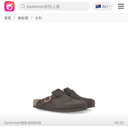
lululemon折扣上新
🇦🇺
AU
Sasa美妆护肤3.5折
SSENSE年中2.5折
FreshBeauty好价汇总
Cettire降价+叠9折
WWS Coles超市实拍
viagogo二手票捡漏
Myer超级周末
The Outnet奢牌1折起
David Jones 3折起
Flannels大牌1折
Perfumes Club护肤1折
AMIRO面罩$251
Amazon折扣汇总
eToro入金$200送$50
Amazon数码好物
ICONIC本周7.5折
ThedoubleF高奢地板价
Moose Knuckles 6折
丝芙兰5折起
EUFY摄像头$98
Selenichast首饰2折
Trip机票酒店促销
YSL送5件彩妆礼
Amazon家居好物
Amazon美妆护肤
雅漾大喷$8
过敏原检测盒$33
伊索独家赠50ml沐浴露
科颜氏高保湿面霜$29
SEALIFE海洋馆门票6折
丝塔芙大白罐$16
订阅Newsletter送香薰
Cult Beauty 6.8折
Harrods圣诞日历$525
LN-CC奢牌私促3折
d'Alba空姐喷雾$16
EVE LOM套装£56
Bernardelli独家4折
Adore Beauty 6折起
CT圣诞日历
Mytheresa奢品2.7折
Luxury Escapes 9折
Currentbody美容仪$881
MOON Garden Live
Roborock扫地机$649
Tingo Life水杯$24
Valentino官网5折
CR洗护套装$23
修丽可4件套$159
Myer彩妆2件7折
GANNI官网4.5折
Stylevana韩妆4折
Tessabit高奢8.5折
OGX洗发水$11
Amazon阿德莱德次日达
卡诗8.5折+赠礼
Philips Hue灯具8折
首页
抢好货
女鞋
Dealmoon澳新省钱快报
06-23