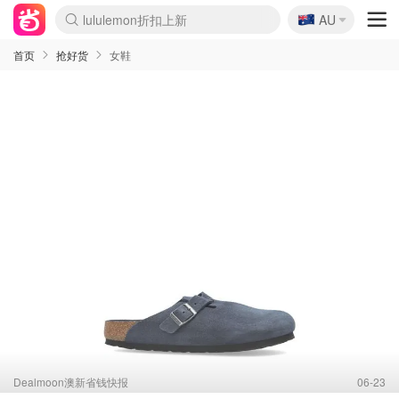
🇦🇺
Sasa美妆护肤3.5折
AU
lululemon折扣上新
SSENSE年中2.5折
FreshBeauty好价汇总
Cettire降价+叠9折
WWS Coles超市实拍
viagogo二手票捡漏
Myer超级周末
The Outnet奢牌1折起
David Jones 3折起
Flannels大牌1折
Perfumes Club护肤1折
AMIRO面罩$251
Amazon折扣汇总
eToro入金$200送$50
Amazon数码好物
ICONIC本周7.5折
ThedoubleF高奢地板价
Moose Knuckles 6折
丝芙兰5折起
EUFY摄像头$98
Selenichast首饰2折
Trip机票酒店促销
YSL送5件彩妆礼
Amazon家居好物
Amazon美妆护肤
雅漾大喷$8
过敏原检测盒$33
伊索独家赠50ml沐浴露
科颜氏高保湿面霜$29
SEALIFE海洋馆门票6折
丝塔芙大白罐$16
订阅Newsletter送香薰
Cult Beauty 6.8折
Harrods圣诞日历$525
LN-CC奢牌私促3折
d'Alba空姐喷雾$16
EVE LOM套装£56
Bernardelli独家4折
Adore Beauty 6折起
CT圣诞日历
Mytheresa奢品2.7折
Luxury Escapes 9折
Currentbody美容仪$881
MOON Garden Live
Roborock扫地机$649
Tingo Life水杯$24
Valentino官网5折
CR洗护套装$23
修丽可4件套$159
Myer彩妆2件7折
GANNI官网4.5折
Stylevana韩妆4折
Tessabit高奢8.5折
OGX洗发水$11
Amazon阿德莱德次日达
卡诗8.5折+赠礼
Philips Hue灯具8折
首页
抢好货
女鞋
Dealmoon澳新省钱快报
06-23