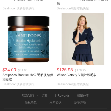
味
Dealmoon澳新省钱快报
Dealmoon澳新省钱快报
$34.00
$125.95
$41.00
$179.95
Antipodes Baptise H2O 透明质酸保
Wilson Varsity V领针织毛衣
湿凝胶
Dealmoon澳新省钱快报
Dealmoon澳新省钱快报
联系我们
黑五
InRewards
饭团外卖
隐私条款
用户协议
版权声明