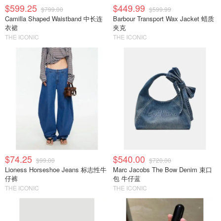
$599.25
$449.99
$799.00
$599.99
Camilla Shaped Waistband 中长连
Barbour Transport Wax Jacket 蜡质
衣裙
夹克
THE ICONIC
THE ICONIC
$74.25
$540.00
$99.00
$720.00
Lioness Horseshoe Jeans 标志性牛
Marc Jacobs The Bow Denim 束口
仔裤
包 牛仔蓝
THE ICONIC
THE ICONIC