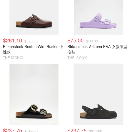
$261.10
$75.00
$373.00
$100.00
Birkenstock Boston Wire Buckle 中
Birkenstock Arizona EVA 女款窄型
性款
拖鞋
THE ICONIC
THE ICONIC
$237.75
$237.75
$317.00
$317.00