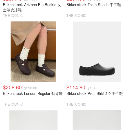
Birkenstock Arizona Big Buckle 女
Birkenstock Tokio Suede 平底鞋
士漆皮凉鞋
THE ICONIC
THE ICONIC
$208.60
$114.80
$298.00
$164.00
Birkenstock London Regular 勃肯鞋
Birkenstock Profi Birki 2.0 中性鞋
THE ICONIC
THE ICONIC