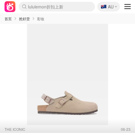
lululemon折扣上新
🇦🇺
AU
Sasa美妆护肤3.5折
SSENSE年中2.5折
FreshBeauty好价汇总
Cettire降价+叠9折
WWS Coles超市实拍
viagogo二手票捡漏
Myer超级周末
The Outnet奢牌1折起
David Jones 3折起
Flannels大牌1折
Perfumes Club护肤1折
AMIRO面罩$251
Amazon折扣汇总
eToro入金$200送$50
Amazon数码好物
ICONIC本周7.5折
ThedoubleF高奢地板价
Moose Knuckles 6折
丝芙兰5折起
EUFY摄像头$98
Selenichast首饰2折
Trip机票酒店促销
YSL送5件彩妆礼
Amazon家居好物
Amazon美妆护肤
雅漾大喷$8
过敏原检测盒$33
伊索独家赠50ml沐浴露
科颜氏高保湿面霜$29
SEALIFE海洋馆门票6折
丝塔芙大白罐$16
订阅Newsletter送香薰
Cult Beauty 6.8折
Harrods圣诞日历$525
LN-CC奢牌私促3折
d'Alba空姐喷雾$16
EVE LOM套装£56
Bernardelli独家4折
Adore Beauty 6折起
CT圣诞日历
Mytheresa奢品2.7折
Luxury Escapes 9折
Currentbody美容仪$881
MOON Garden Live
Roborock扫地机$649
Tingo Life水杯$24
Valentino官网5折
CR洗护套装$23
修丽可4件套$159
Myer彩妆2件7折
GANNI官网4.5折
Stylevana韩妆4折
Tessabit高奢8.5折
OGX洗发水$11
Amazon阿德莱德次日达
卡诗8.5折+赠礼
Philips Hue灯具8折
首页
抢好货
彩妆
THE ICONIC
06-23