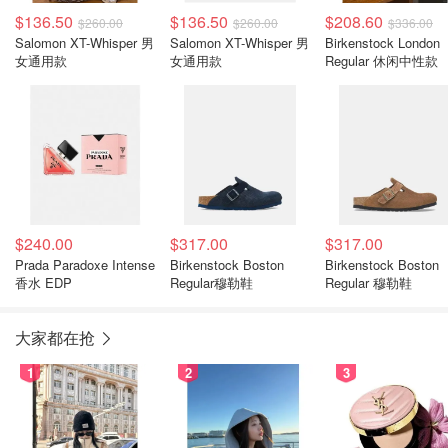
$136.50
$136.50
$208.60
$260.00
$260.00
$336.00
Salomon XT-Whisper 男
Salomon XT-Whisper 男
Birkenstock London
女通用款
女通用款
Regular 休闲中性款
$240.00
$317.00
$317.00
Prada Paradoxe Intense
Birkenstock Boston
Birkenstock Boston
香水 EDP
Regular穆勒鞋
Regular 穆勒鞋
大家都在抢
1
2
3