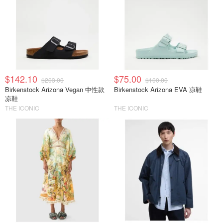
$142.10
$75.00
$203.00
$100.00
Birkenstock Arizona Vegan 中性款
Birkenstock Arizona EVA 凉鞋
凉鞋
THE ICONIC
THE ICONIC