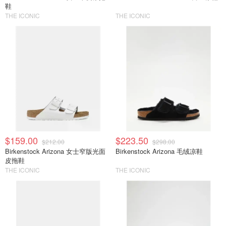
鞋
THE ICONIC
THE ICONIC
$159.00
$223.50
$212.00
$298.00
Birkenstock Arizona 女士窄版光面
Birkenstock Arizona 毛绒凉鞋
皮拖鞋
THE ICONIC
THE ICONIC