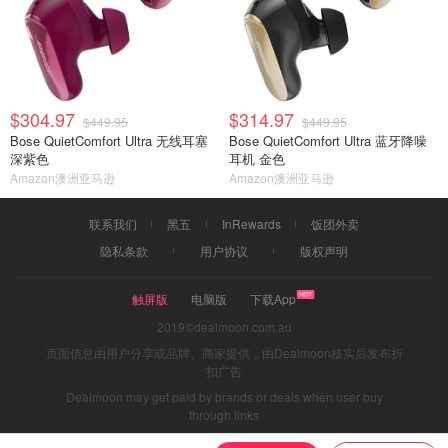
$304.97
$314.97
$449.95
$449.95
Bose QuietComfort Ultra 无线耳塞
Bose QuietComfort Ultra 蓝牙降噪
深紫色
耳机 金色
Amazon澳洲亚马逊
Amazon澳洲亚马逊
联系我们
黑五
InRewards
饭团外卖
隐私条款
用户协议
版权声明
触屏版
电脑版
下载App
2019©dealmoon.com.au
页面信息由用户分享或品牌、商家提供，由Dealmoon核实后发布折
扣广告
Dealmoon may get paid by brands or deals when user buy
through links