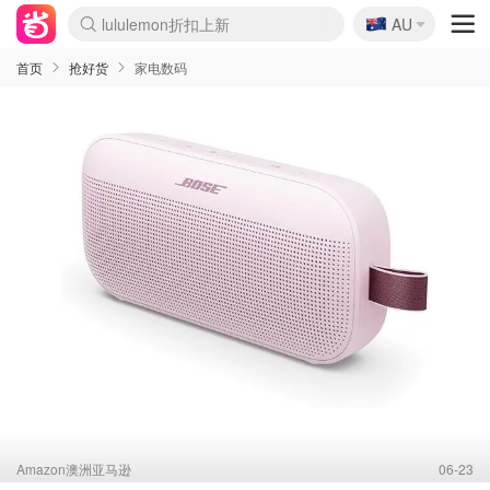
🇦🇺
Sasa美妆护肤3.5折
AU
lululemon折扣上新
SSENSE年中3折
FreshBeauty好价汇总
Cettire降价+叠9折
WWS Coles超市实拍
viagogo二手票捡漏
Myer超级周末1折
The Outnet奢牌1折起
David Jones 3折起
Flannels大牌1折
Perfumes Club护肤1折
AMIRO返校季6.2折
Amazon折扣汇总
eToro入金$200送$50
Amazon数码好物
ICONIC本周7.5折
ThedoubleF高奢地板价
Moose Knuckles 6折
丝芙兰5折起
EUFY官网3.7折起
Selenichast首饰2折
Trip机票酒店促销
YSL送5件彩妆礼
Amazon家居好物
Amazon美妆护肤
雅漾大喷$8
过敏原检测盒$33
伊索独家赠50ml沐浴露
科颜氏清仓3折
SEALIFE海洋馆门票6折
丝塔芙大白罐$16
订阅Newsletter送香薰
Cult Beauty 6.8折
Harrods圣诞日历2.3折
LN-CC奢牌私促3折
d'Alba空姐喷雾$16
EVE LOM套装逆天2折
Bernardelli独家4折
Adore Beauty 6折起
CT圣诞日历
Mytheresa奢品2.7折
Luxury Escapes 9折
Currentbody美容仪9折
MOON Garden Live
Roborock扫地机3.7折
Tingo Life水杯$24
Valentino官网5折
CR洗发护发6.3折
修丽可套装7.4折
Myer彩妆2件7折
GANNI官网4.5折
Stylevana韩妆4折
Tessabit高奢8.5折
OGX洗护4折
Amazon阿德莱德次日达
卡诗8.5折+赠礼
Philips Hue灯具8折
首页
抢好货
家电数码
Amazon澳洲亚马逊
06-23