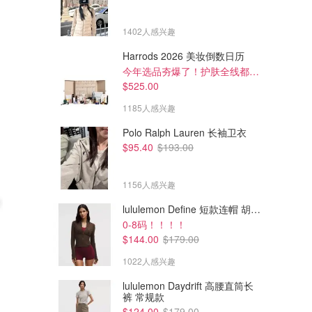
1402人感兴趣
Harrods 2026 美妆倒数日历
今年选品夯爆了！护肤全线都很绝
$525.00
1185人感兴趣
Polo Ralph Lauren 长袖卫衣
$95.40
$193.00
1156人感兴趣
lululemon Define 短款连帽 胡桃棕
0-8码！！！！
$419.00
$78.00
$499.99
$89.95
$144.00
$179.00
Ninja SL400WHANZ 白色双层
Breville BSG220BSS 三明治机
空气炸锅 9.5L
不锈钢
1022人感兴趣
Amazon澳洲亚马逊
Amazon澳洲亚马逊
lululemon Daydrift 高腰直筒长
裤 常规款
$124.00
$179.00