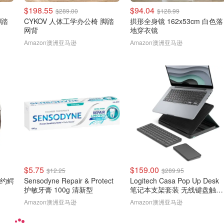
$198.55
$94.04
$289.00
$128.99
脚踏
CYKOV 人体工学办公椅 脚踏
拱形全身镜 162x53cm 白色落
网背
地穿衣镜
Amazon澳洲亚马逊
Amazon澳洲亚马逊
$5.75
$159.00
$12.25
$289.95
款简约鳄
Sensodyne Repair & Protect
Logitech Casa Pop Up Desk
护敏牙膏 100g 清新型
笔记本支架套装 无线键盘触控
板
Amazon澳洲亚马逊
Amazon澳洲亚马逊