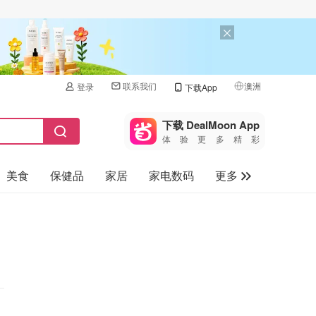
联系我们
澳洲
登录
下载App
🇺🇸
美国
下载 DealMoon App
体验更多精彩
🇨🇳
中国
美食
保健品
家居
家电数码
更多
🇨🇦
加拿大
🇬🇧
汽车
英国
旅游
🇩🇪
德国
母婴儿童
🇫🇷
法国
🇮🇹
意大利