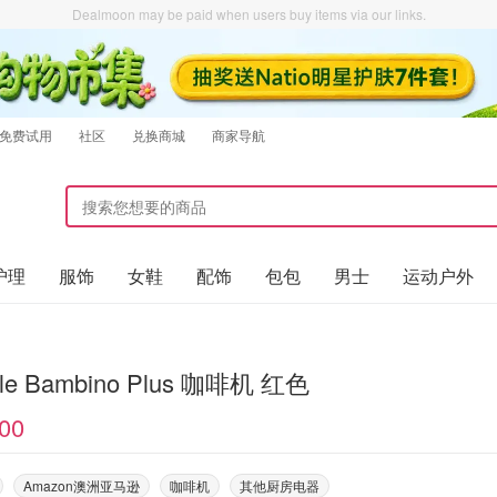
Dealmoon may be paid when users buy items via our links.
免费试用
社区
兑换商城
商家导航
护理
服饰
女鞋
配饰
包包
男士
运动户外
ille Bambino Plus 咖啡机 红色
00
Amazon澳洲亚马逊
咖啡机
其他厨房电器