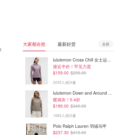
🇦🇺
澳洲
🇳🇿
新西兰
大家都在抢
最新好货
全部
享
lululemon Cross Chill 女士运动外套
接近半价！罕见力度
$159.00
$299.00
2035人感兴趣
lululemon Down and Around 羽绒夹克
暖揭灰！5.4折
$189.00
$349.00
1683人感兴趣
Polo Ralph Lauren 羽绒马甲
$237.30
$419.00