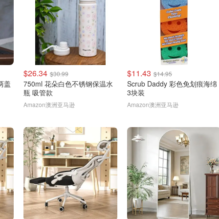
$26.34
$11.43
$30.99
$14.95
 两盖
750ml 花朵白色不锈钢保温水
Scrub Daddy 彩色免划痕海绵
瓶 吸管款
3块装
Amazon澳洲亚马逊
Amazon澳洲亚马逊