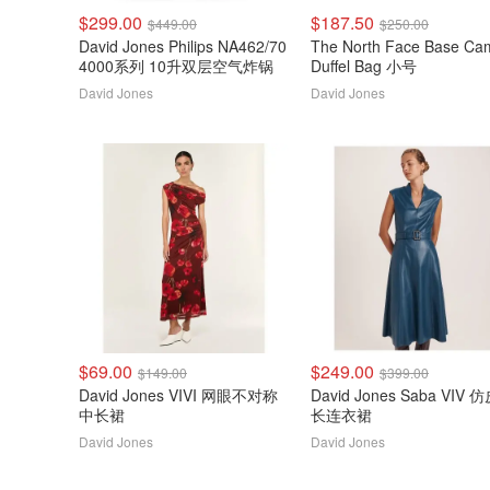
$299.00
$187.50
$449.00
$250.00
David Jones Philips NA462/70
The North Face Base Camp
4000系列 10升双层空气炸锅
Duffel Bag 小号
David Jones
David Jones
$69.00
$249.00
$149.00
$399.00
David Jones VIVI 网眼不对称
David Jones Saba VIV 
中长裙
长连衣裙
David Jones
David Jones