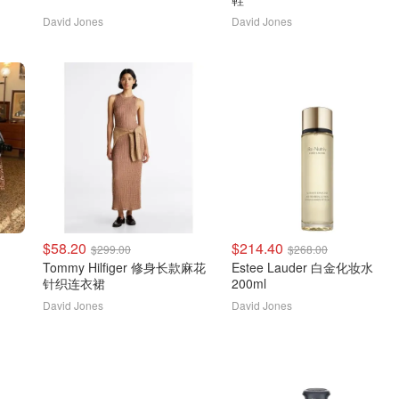
David Jones
David Jones
$58.20
$214.40
$299.00
$268.00
Tommy Hilfiger 修身长款麻花
Estee Lauder 白金化妆水
针织连衣裙
200ml
David Jones
David Jones