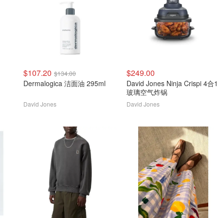
$107.20
$249.00
$134.00
Dermalogica 洁面油 295ml
David Jones Ninja Crispi 4合1
玻璃空气炸锅
David Jones
David Jones