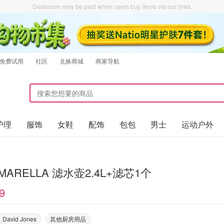
Dealmoon may be paid when users buy items via our links.
免费试用
社区
兑换商城
商家导航
护理
服饰
女鞋
配饰
包包
男士
运动户外
a MARELLA 滤水壶2.4L+滤芯1个
9
David Jones
其他厨房用品