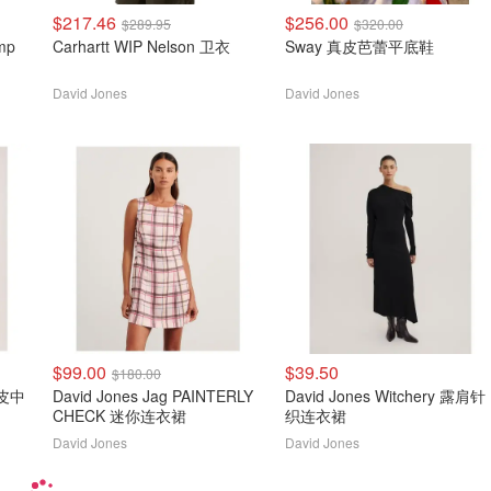
$217.46
$256.00
$289.95
$320.00
Carhartt WIP Nelson 卫衣
Sway 真皮芭蕾平底鞋
David Jones
David Jones
$99.00
$39.50
$180.00
仿皮中
David Jones Jag PAINTERLY
David Jones Witchery 露肩针
CHECK 迷你连衣裙
织连衣裙
David Jones
David Jones