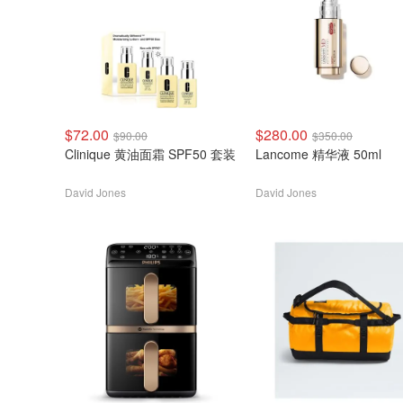
$72.00
$280.00
$90.00
$350.00
Clinique 黄油面霜 SPF50 套装
Lancome 精华液 50ml
David Jones
David Jones