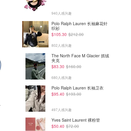
940人感兴趣
Polo Ralph Lauren 长袖麻花针
织衫
$105.30
$212.00
802人感兴趣
The North Face M Glacier 抓绒
夹克
$83.30
$160.00
680人感兴趣
Polo Ralph Lauren 长袖卫衣
$95.40
$193.00
$82.25
$50.23
$117.50
$71.00
L
Brita MAXTRA PRO 滤芯 10只
Brita Jug Style Eco Green
装
(2.4L) 滤水壶 + 滤芯x3
497人感兴趣
Amazon澳洲亚马逊
Amazon澳洲亚马逊
Yves Saint Laurent 裸粉管
$50.40
$72.00