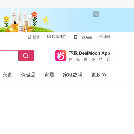
联系我们
澳洲
登录
下载App
🇺🇸
美国
下载 DealMoon App
体验更多精彩
🇨🇳
中国
美食
保健品
家居
家电数码
更多
🇨🇦
加拿大
🇬🇧
汽车
英国
旅游
🇩🇪
德国
母婴儿童
🇫🇷
法国
🇮🇹
意大利