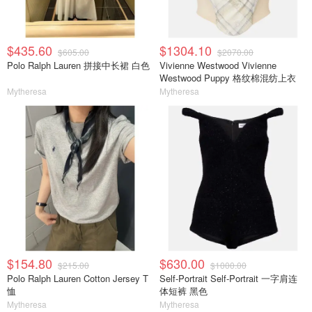
$435.60
$1304.10
$605.00
$2070.00
Polo Ralph Lauren 拼接中长裙 白色
Vivienne Westwood Vivienne
Westwood Puppy 格纹棉混纺上衣
Mytheresa
Mytheresa
$154.80
$630.00
$215.00
$1000.00
Polo Ralph Lauren Cotton Jersey T
Self-Portrait Self-Portrait 一字肩连
恤
体短裤 黑色
Mytheresa
Mytheresa