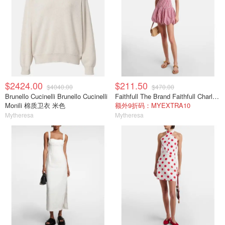
$2424.00
$211.50
$4040.00
$470.00
Brunello Cucinelli Brunello Cucinelli
Faithfull The Brand Faithfull Charlene 格纹棉质迷你连衣裙
Monili 棉质卫衣 米色
额外9折码：MYEXTRA10
Mytheresa
Mytheresa