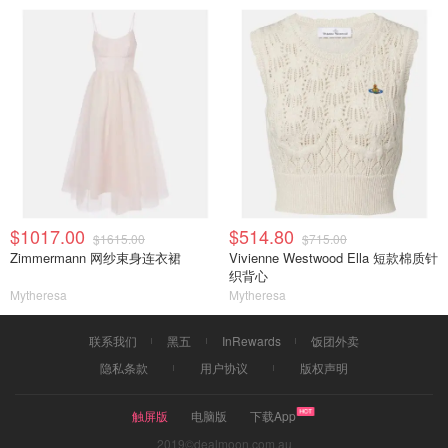
$1017.00
$514.80
$1615.00
$715.00
Zimmermann 网纱束身连衣裙
Vivienne Westwood Ella 短款棉质针
织背心
Mytheresa
Mytheresa
联系我们
黑五
InRewards
饭团外卖
隐私条款
用户协议
版权声明
触屏版
电脑版
下载App
2019©dealmoon.com.au