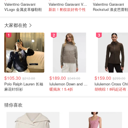
Valentino Garavani
Valentino Garavani Valet Du Roi 小牛皮芭蕾平底鞋
Valentino Garavani
VLogo 金属皮革穆勒鞋
新款！豹纹款好有个性
Rockstud 漆皮芭蕾
大家都在抢
1
2
3
$105.30
$189.00
$159.00
$212.00
$349.00
$299.00
Polo Ralph Lauren 长袖
lululemon Down and Around 羽绒夹克
麻花针织衫
暖揭灰！5.4折
胡桃
猜你喜欢