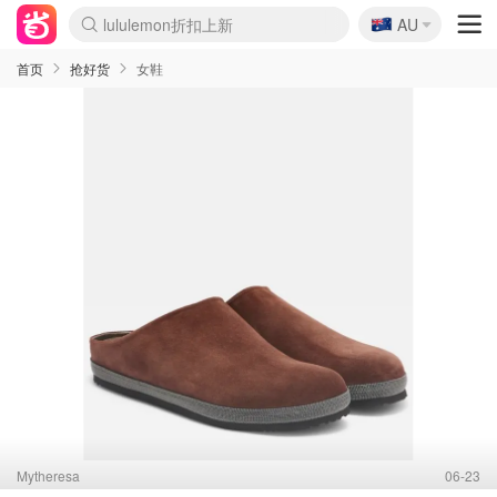
🇦🇺
Sasa美妆护肤3.5折
AU
lululemon折扣上新
SSENSE年中2.5折
FreshBeauty好价汇总
Cettire降价+叠9折
WWS Coles超市实拍
viagogo二手票捡漏
Myer超级周末
The Outnet奢牌1折起
David Jones 3折起
Flannels大牌1折
Perfumes Club护肤1折
AMIRO面罩$251
Amazon折扣汇总
eToro入金$200送$50
Amazon数码好物
ICONIC本周7.5折
ThedoubleF高奢地板价
Moose Knuckles 6折
丝芙兰5折起
EUFY摄像头$98
Selenichast首饰2折
Trip机票酒店促销
YSL送5件彩妆礼
Amazon家居好物
Amazon美妆护肤
雅漾大喷$8
过敏原检测盒$33
伊索独家赠50ml沐浴露
科颜氏高保湿面霜$29
SEALIFE海洋馆门票6折
丝塔芙大白罐$16
订阅Newsletter送香薰
Cult Beauty 6.8折
Harrods圣诞日历$525
LN-CC奢牌私促3折
d'Alba空姐喷雾$16
EVE LOM套装£56
Bernardelli独家4折
Adore Beauty 6折起
CT圣诞日历
Mytheresa奢品2.7折
Luxury Escapes 9折
Currentbody美容仪$881
MOON Garden Live
Roborock扫地机$649
Tingo Life水杯$24
Valentino官网5折
CR洗护套装$23
修丽可4件套$159
Myer彩妆2件7折
GANNI官网4.5折
Stylevana韩妆4折
Tessabit高奢8.5折
OGX洗发水$11
Amazon阿德莱德次日达
卡诗8.5折+赠礼
Philips Hue灯具8折
首页
抢好货
女鞋
Mytheresa
06-23