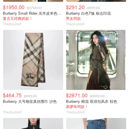
$1950.00
$291.20
$3750.00
$555.00
Burberry Small Rider 羔羊皮米色单肩包
Burberry 白色T恤 标志印花
复古又经典的款！
男女同款
ThedoubleF
ThedoubleF
$464.75
$2871.00
$845.00
$4950.00
Burberry 大号格纹真丝围巾 沙色
Burberry 棉混 双排扣风衣 棕色
易梦玲同款！
ThedoubleF
ThedoubleF