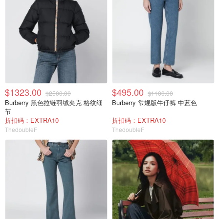
$1323.00
$495.00
$2500.00
$1100.00
Burberry 黑色拉链羽绒夹克 格纹细
Burberry 常规版牛仔裤 中蓝色
节
折扣码：EXTRA10
折扣码：EXTRA10
ThedoubleF
ThedoubleF