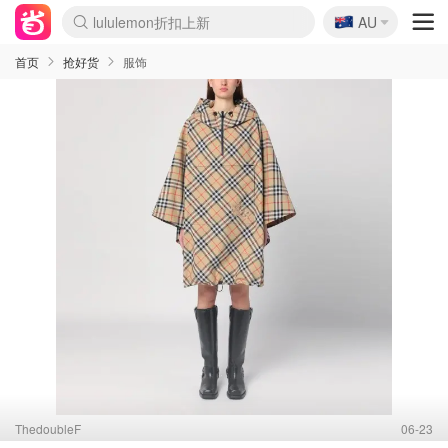
🇦🇺
Sasa美妆护肤3.5折
AU
lululemon折扣上新
SSENSE年中2.5折
FreshBeauty好价汇总
Cettire降价+叠9折
WWS Coles超市实拍
viagogo二手票捡漏
Myer超级周末
The Outnet奢牌1折起
David Jones 3折起
Flannels大牌1折
Perfumes Club护肤1折
AMIRO面罩$251
Amazon折扣汇总
eToro入金$200送$50
Amazon数码好物
ICONIC本周7.5折
ThedoubleF高奢地板价
Moose Knuckles 6折
丝芙兰5折起
EUFY摄像头$98
Selenichast首饰2折
Trip机票酒店促销
YSL送5件彩妆礼
Amazon家居好物
Amazon美妆护肤
雅漾大喷$8
过敏原检测盒$33
伊索独家赠50ml沐浴露
科颜氏高保湿面霜$29
SEALIFE海洋馆门票6折
丝塔芙大白罐$16
订阅Newsletter送香薰
Cult Beauty 6.8折
Harrods圣诞日历$525
LN-CC奢牌私促3折
d'Alba空姐喷雾$16
EVE LOM套装£56
Bernardelli独家4折
Adore Beauty 6折起
CT圣诞日历
Mytheresa奢品2.7折
Luxury Escapes 9折
Currentbody美容仪$881
MOON Garden Live
Roborock扫地机$649
Tingo Life水杯$24
Valentino官网5折
CR洗护套装$23
修丽可4件套$159
Myer彩妆2件7折
GANNI官网4.5折
Stylevana韩妆4折
Tessabit高奢8.5折
OGX洗发水$11
Amazon阿德莱德次日达
卡诗8.5折+赠礼
Philips Hue灯具8折
首页
抢好货
服饰
ThedoubleF
06-23