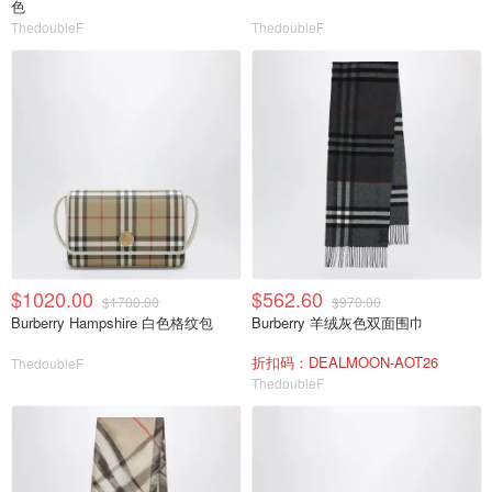
色
ThedoubleF
ThedoubleF
$1020.00
$562.60
$1700.00
$970.00
Burberry Hampshire 白色格纹包
Burberry 羊绒灰色双面围巾
折扣码：DEALMOON-AOT26
ThedoubleF
ThedoubleF