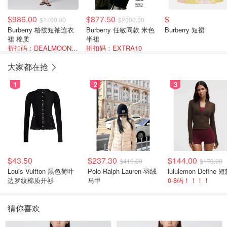
$986.00
$877.50
$
$1700.00
$2000.00
Burberry 格纹短袖连衣
Burberry 任敏同款 米色
Burberry 短裙
裙 棉质
半裙
折扣码：DEALMOON-AOT26
折扣码：EXTRA10
大家都在抢
1
2
3
$43.50
$237.30
$144.00
$419.00
$179.00
Louis Vuitton 黑色荷叶
Polo Ralph Lauren 羽绒
边罗纹棉质开衫
马甲
0-8码！！！！
猜你喜欢