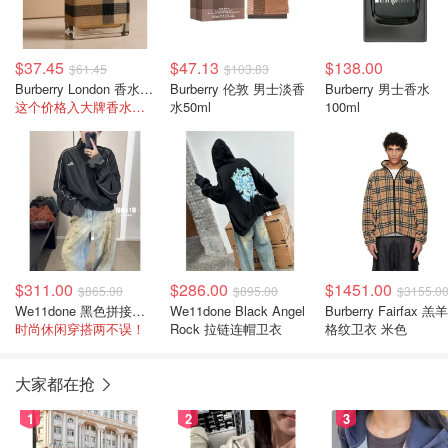
$37.45
$47.13
$138.00
$61.45
$103.83
Burberry London 香水 30ML
Burberry 伦敦 男士淡香
Burberry 男士香水
这个价格入大牌香水？？
水50ml
100ml
$311.00
$286.00
$1451.00
$865.00
$895.00
$3155.0
We11done 黑色拼接夹克
We11done Black Angel
Burberry Fairfax 羔
时尚休闲穿搭两不误！
Rock 拉链连帽卫衣
格纹卫衣 米色
大家都在抢
1
2
3