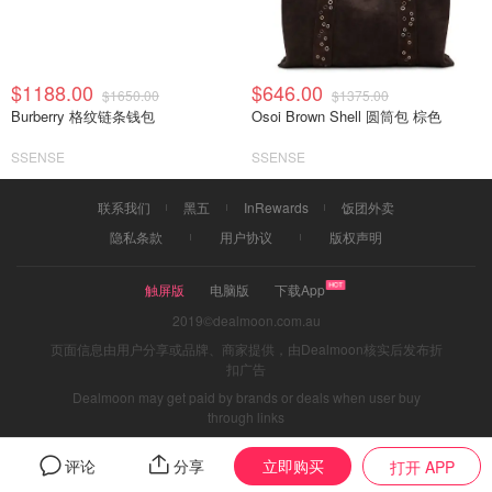
$1188.00
$646.00
$1650.00
$1375.00
Burberry 格纹链条钱包
Osoi Brown Shell 圆筒包 棕色
SSENSE
SSENSE
联系我们
黑五
InRewards
饭团外卖
隐私条款
用户协议
版权声明
触屏版
电脑版
下载App
2019©dealmoon.com.au
页面信息由用户分享或品牌、商家提供，由Dealmoon核实后发布折
扣广告
Dealmoon may get paid by brands or deals when user buy
through links
立即购买
评论
分享
打开 APP