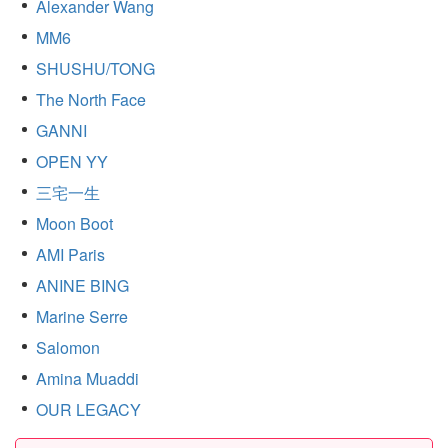
Alexander Wang
MM6
SHUSHU/TONG
The North Face
GANNI
OPEN YY
三宅一生
Moon Boot
AMI Paris
ANINE BING
Marine Serre
Salomon
Amina Muaddi
OUR LEGACY