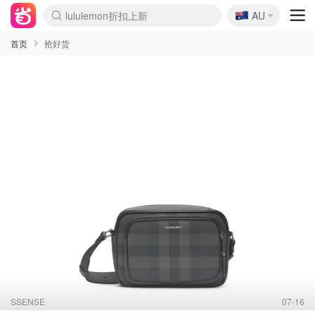
🇦🇺
Sasa美妆护肤3.5折
AU
lululemon折扣上新
SSENSE年中2.5折
FreshBeauty好价汇总
Cettire降价+叠9折
WWS Coles超市实拍
viagogo二手票捡漏
Myer折扣汇总
The Outnet奢牌1折起
David Jones 3折起
Flannels大牌1折
Perfumes Club护肤1折
AMIRO面罩$251
Amazon折扣汇总
Amazon数码好物
ThedoubleF高奢地板价
Moose Knuckles 6折
EUFY摄像头$98
Selenichast首饰2折
悉尼-墨尔本机票$29
Amazon家居好物
Amazon美妆护肤
雅漾大喷$8
过敏原检测盒$33
科颜氏高保湿面霜$29
SEALIFE海洋馆门票6折
丝塔芙大白罐$16
订阅Newsletter送香薰
Harrods圣诞日历$525
LN-CC奢牌私促
d'Alba空姐喷雾$16
EVE LOM套装£56
Bernardelli独家4折
Adore Beauty 6折起
Mytheresa奢品2.7折
Currentbody美容仪$881
MOON Garden Live
CR洗护套装$23
GANNI官网4.5折
Stylevana韩妆4折
Tessabit高奢8.5折
OGX洗发水$11
Amazon阿德莱德次日达
卡诗8.5折+赠礼
Philips Hue灯具8折
La Mer送8件礼值$529
始祖鸟 石头岛 8折
雅诗兰黛7.5折+赠礼
祖玛珑赠5件礼
惊❗️修丽可赠42ml精华
Loewe/BBR高奢8折
黑五价❗阿玛尼全场8折
Crocs洞洞鞋$36
A王情侣卫衣推荐
三星4K智能电视$664
倩碧7.5折+赠$110礼
Bobbi Brown 8折+赠礼
M.A.C 7.5折+赠彩妆套装
首页
抢好货
SSENSE
07-16