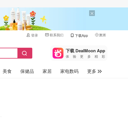
联系我们
澳洲
登录
下载App
🇺🇸
美国
下载 DealMoon App
体验更多精彩
🇨🇳
中国
美食
保健品
家居
家电数码
更多
🇨🇦
加拿大
🇬🇧
汽车
英国
旅游
🇩🇪
德国
母婴儿童
🇫🇷
法国
🇮🇹
意大利