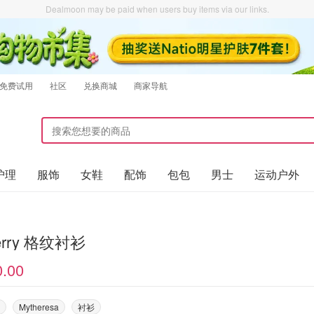
Dealmoon may be paid when users buy items via our links.
免费试用
社区
兑换商城
商家导航
护理
服饰
女鞋
配饰
包包
男士
运动户外
erry 格纹衬衫
0.00
Mytheresa
衬衫