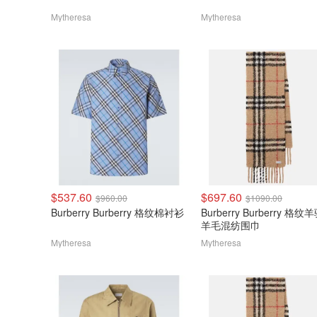
Mytheresa
Mytheresa
$537.60
$697.60
$960.00
$1090.00
Burberry Burberry 格纹棉衬衫
Burberry Burberry 格纹
羊毛混纺围巾
Mytheresa
Mytheresa