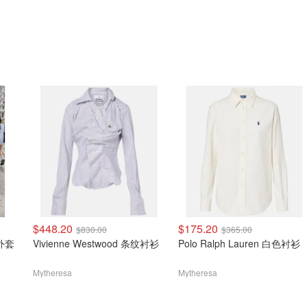
$448.20
$175.20
$830.00
$365.00
衫外套
Vivienne Westwood 条纹衬衫
Polo Ralph Lauren 白色衬衫
Mytheresa
Mytheresa