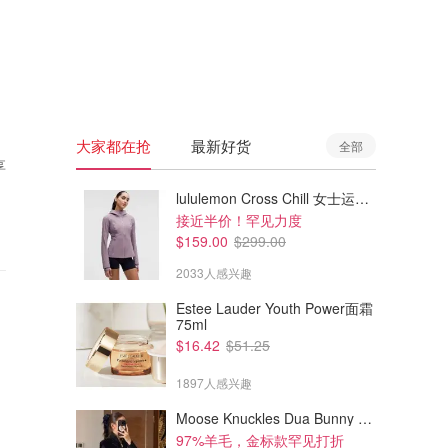
🇦🇺
澳洲
🇳🇿
新西兰
大家都在抢
最新好货
全部
享
lululemon Cross Chill 女士运动外套
接近半价！罕见力度
$159.00
$299.00
2033人感兴趣
Estee Lauder Youth Power面霜
75ml
$16.42
$51.25
1897人感兴趣
Moose Knuckles Dua Bunny 羊毛混纺针织夹克
97%羊毛，金标款罕见打折