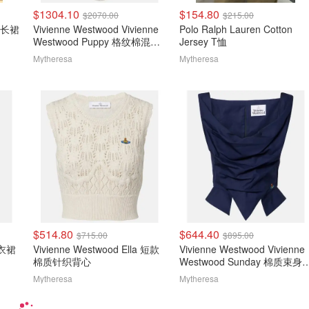
$1304.10
$154.80
$2070.00
$215.00
接中长裙
Vivienne Westwood Vivienne
Polo Ralph Lauren Cotton
Westwood Puppy 格纹棉混纺
Jersey T恤
上衣
Mytheresa
Mytheresa
$514.80
$644.40
$715.00
$895.00
连衣裙
Vivienne Westwood Ella 短款
Vivienne Westwood Vivienne
棉质针织背心
Westwood Sunday 棉质束身
衣
Mytheresa
Mytheresa