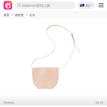
🇦🇺
Sasa美妆护肤3.5折
AU
lululemon折扣上新
SSENSE年中3折
FreshBeauty好价汇总
Cettire降价+叠9折
Farfetch折上8折
WWS Coles超市实拍
viagogo二手票捡漏
Myer清仓1折起
The Outnet奢牌1折起
David Jones 3折起
Flannels大牌1折
Perfumes Club护肤1折
AMIRO返校季6.2折
Oweek抽奖送Airpods
Amazon折扣汇总
eToro入金$200送$50
Amazon数码好物
ICONIC本周7.5折
ThedoubleF高奢地板价
Moose Knuckles 6折
丝芙兰5折起
EUFY官网3.7折起
Selenichast首饰2折
Trip机票酒店促销
YSL送5件彩妆礼
Amazon家居好物
BIGBANG巡演开票
David Jones时尚3折
Amazon美妆护肤
雅漾大喷$8
过敏原检测盒$33
伊索独家赠50ml沐浴露
科颜氏清仓3折
SEALIFE海洋馆门票6折
丝塔芙大白罐$16
订阅Newsletter送香薰
Cult Beauty 6.8折
Harrods圣诞日历2.3折
LN-CC奢牌私促3折
d'Alba空姐喷雾$16
EVE LOM套装逆天2折
Bernardelli独家4折
Adore Beauty 6折起
CT圣诞日历
Mytheresa奢品2.7折
Luxury Escapes 9折
Currentbody美容仪9折
MOON Garden Live
ALLSAINTS美衣3折
Roborock扫地机3.7折
Tingo Life水杯$24
Valentino官网5折
CR洗发护发6.3折
首页
抢好货
包包
Farfetch
06-23