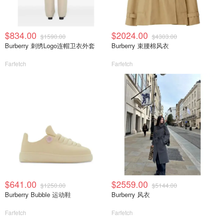
$834.00
$2024.00
$1590.00
$4303.00
Burberry 刺绣Logo连帽卫衣外套
Burberry 束腰棉风衣
Farfetch
Farfetch
$641.00
$2559.00
$1250.00
$5144.00
Burberry Bubble 运动鞋
Burberry 风衣
Farfetch
Farfetch