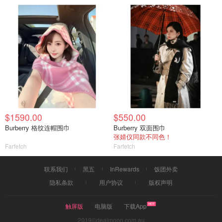
$1590.00
$550.00
Burberry 格纹连帽围巾
Burberry 双面围巾
张婧仪同款不同色！
Farfetch
Farfetch
联系我们
黑五
InRewards
饭团外卖
隐私条款
用户协议
版权声明
触屏版
电脑版
下载App
2019©dealmoon.com.au