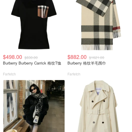
$498.00
$882.00
$830.00
$1621.00
Burberry Burberry Carrick 格纹T恤
Burberry 格纹羊毛围巾
Farfetch
Farfetch