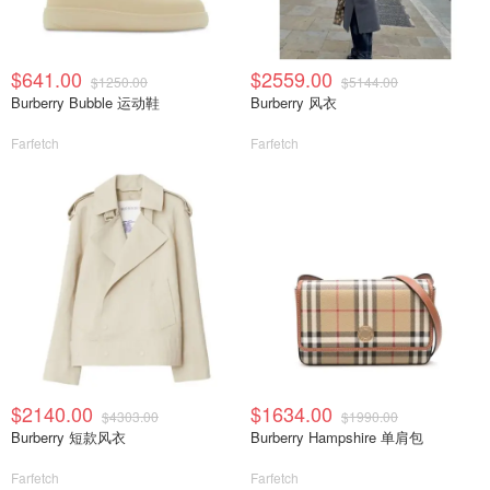
$641.00
$2559.00
$1250.00
$5144.00
Burberry Bubble 运动鞋
Burberry 风衣
Farfetch
Farfetch
$2140.00
$1634.00
$4303.00
$1990.00
Burberry 短款风衣
Burberry Hampshire 单肩包
Farfetch
Farfetch