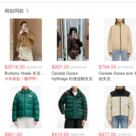
相似同款
$2019.00
$997.00
$794.00
$4390.00
$1500.00
$1100.00
Burberry Howle 夹克 棕色羊羔绒领 棉质
Canada Goose
Canada Goose axis
今年新款！暖呼呼~
HyBridge 绗缝连帽夹克
链夹克
$801.00
$410.00
$477.00
$602.00
$765.00