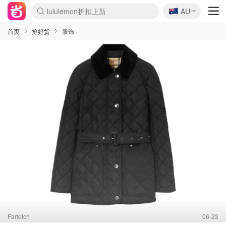
🇦🇺
Sasa美妆护肤3.5折
AU
lululemon折扣上新
SSENSE年中3折
FreshBeauty好价汇总
Cettire降价+叠9折
WWS Coles超市实拍
viagogo二手票捡漏
Myer超级周末1折
The Outnet奢牌1折起
David Jones 3折起
Flannels大牌1折
Perfumes Club护肤1折
AMIRO返校季6.2折
Amazon折扣汇总
eToro入金$200送$50
Amazon数码好物
ICONIC本周7.5折
ThedoubleF高奢地板价
Moose Knuckles 6折
丝芙兰5折起
EUFY官网3.7折起
Selenichast首饰2折
Trip机票酒店促销
YSL送5件彩妆礼
Amazon家居好物
Amazon美妆护肤
雅漾大喷$8
过敏原检测盒$33
伊索独家赠50ml沐浴露
科颜氏清仓3折
SEALIFE海洋馆门票6折
丝塔芙大白罐$16
订阅Newsletter送香薰
Cult Beauty 6.8折
Harrods圣诞日历2.3折
LN-CC奢牌私促3折
d'Alba空姐喷雾$16
EVE LOM套装逆天2折
Bernardelli独家4折
Adore Beauty 6折起
CT圣诞日历
Mytheresa奢品2.7折
Luxury Escapes 9折
Currentbody美容仪9折
MOON Garden Live
Roborock扫地机3.7折
Tingo Life水杯$24
Valentino官网5折
CR洗发护发6.3折
修丽可套装7.4折
Myer彩妆2件7折
GANNI官网4.5折
Stylevana韩妆4折
Tessabit高奢8.5折
OGX洗护4折
Amazon阿德莱德次日达
卡诗8.5折+赠礼
Philips Hue灯具8折
首页
抢好货
服饰
Farfetch
06-23