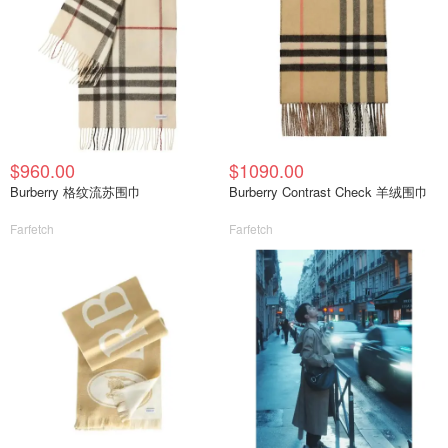
$960.00
$1090.00
Burberry 格纹流苏围巾
Burberry Contrast Check 羊绒围巾
Farfetch
Farfetch