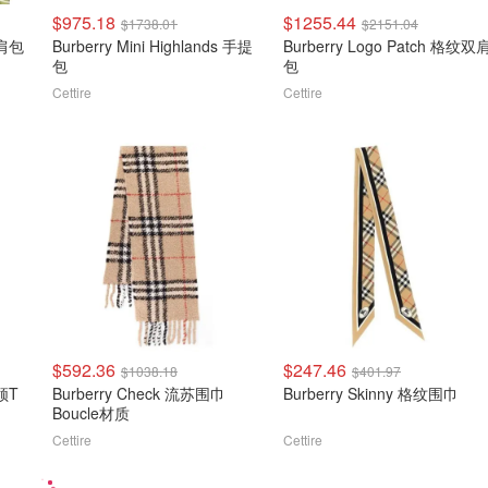
$975.18
$1255.44
$1738.01
$2151.04
单肩包
Burberry Mini Highlands 手提
Burberry Logo Patch 格纹双
包
包
Cettire
Cettire
$592.36
$247.46
$1038.18
$401.97
圆领T
Burberry Check 流苏围巾
Burberry Skinny 格纹围巾
Boucle材质
Cettire
Cettire