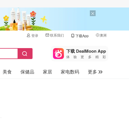
联系我们
澳洲
登录
下载App
🇺🇸
美国
下载 DealMoon App
体验更多精彩
🇨🇳
中国
美食
保健品
家居
家电数码
更多
🇨🇦
加拿大
🇬🇧
汽车
英国
旅游
🇩🇪
德国
母婴儿童
🇫🇷
法国
🇮🇹
意大利