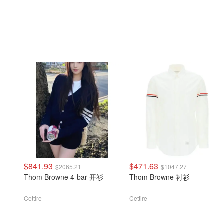
$841.93
$471.63
$2065.21
$1047.27
Thom Browne 4-bar 开衫
Thom Browne 衬衫
Cettire
Cettire