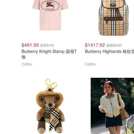
$481.99
$1417.92
$729.16
$2825.97
Burberry Knight Stamp 圆领T
Burberry Highlands 格
恤
Cettire
Cettire