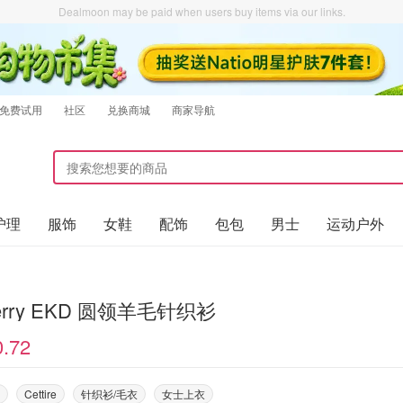
Dealmoon may be paid when users buy items via our links.
免费试用
社区
兑换商城
商家导航
护理
服饰
女鞋
配饰
包包
男士
运动户外
berry EKD 圆领羊毛针织衫
0.72
Cettire
针织衫/毛衣
女士上衣