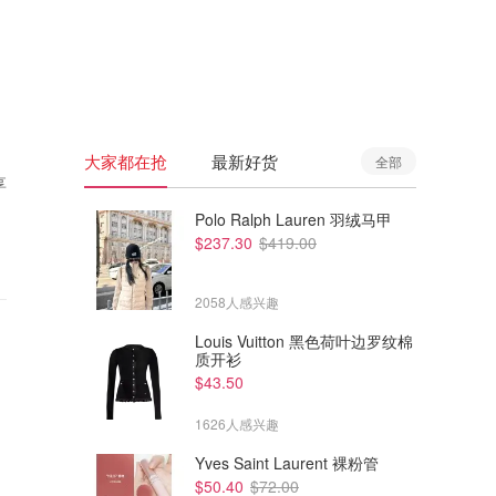
🇦🇺
澳洲
🇳🇿
新西兰
大家都在抢
最新好货
全部
享
Polo Ralph Lauren 羽绒马甲
$237.30
$419.00
2058人感兴趣
Louis Vuitton 黑色荷叶边罗纹棉
质开衫
$43.50
1626人感兴趣
Yves Saint Laurent 裸粉管
$50.40
$72.00