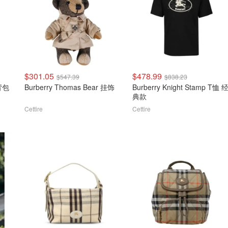
$301.05
$478.99
$547.39
$838.23
纹背包
Burberry Thomas Bear 挂饰
Burberry Knight Stamp T恤 
典款
Cettire
Cettire