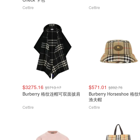
Cettire
Cettire
$3275.16
$571.01
$5713.17
$892.76
Burberry 格纹连帽可双面披肩
Burberry Horseshoe 格
渔夫帽
Cettire
Cettire