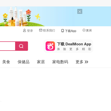
联系我们
澳洲
登录
下载App
🇺🇸
美国
下载 DealMoon App
体验更多精彩
🇨🇳
中国
美食
保健品
家居
家电数码
更多
🇨🇦
加拿大
🇬🇧
汽车
英国
旅游
🇩🇪
德国
母婴儿童
🇫🇷
法国
🇮🇹
意大利