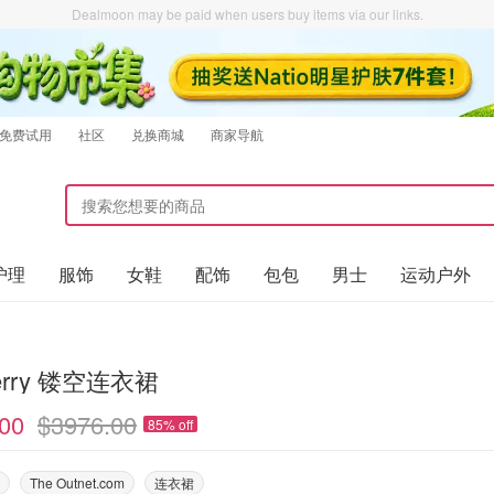
Dealmoon may be paid when users buy items via our links.
免费试用
社区
兑换商城
商家导航
护理
服饰
女鞋
配饰
包包
男士
运动户外
berry 镂空连衣裙
00
$3976.00
85% off
The Outnet.com
连衣裙