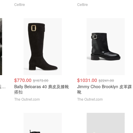
Cettire
Cettire
$770.00
$1031.00
$1673.00
$2241.00
Nike Dunk Low 皮革休闲运动鞋
Bally Beloaras 40 麂皮及膝靴
Jimmy Choo Brooklyn 皮革踝
搭扣
靴
The Outnet.com
The Outnet.com