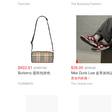
Flannels
The Business Fashion
$922.61
$36.00
$1807.62
$239.00
Burberry 圆筒包拼色
黄金码捡漏！
FORWARD
The Outnet.com