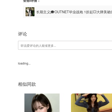
全部详情：
长期主义🎓OUTNET毕业战袍 1折起💥大牌美
评论
loading...
相似同款