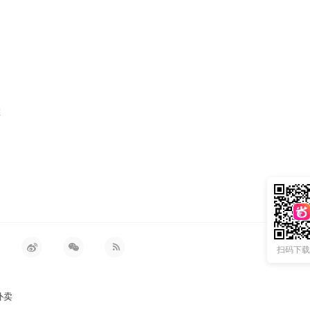
革
扫码下载 
外卖