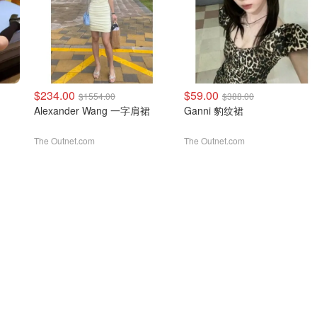
$234.00
$59.00
$1554.00
$388.00
Alexander Wang 一字肩裙
Ganni 豹纹裙
The Outnet.com
The Outnet.com