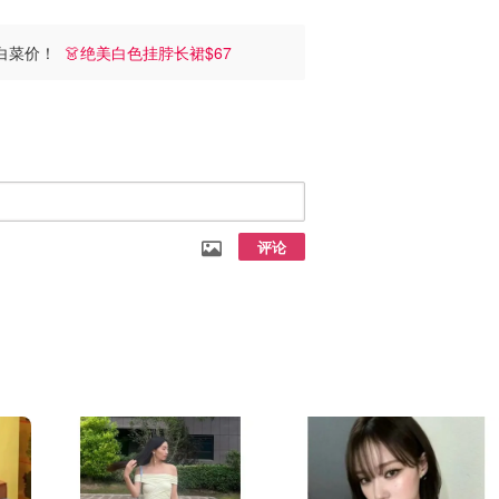
裙白菜价！
👗绝美白色挂脖长裙$67
评论