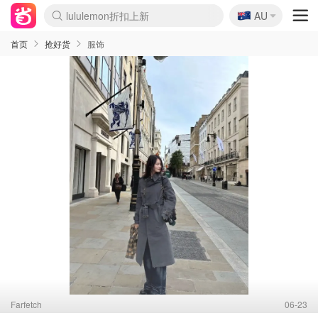
🇦🇺
lululemon折扣上新
AU
Sasa美妆护肤3.5折
SSENSE年中2.5折
FreshBeauty好价汇总
Cettire降价+叠9折
WWS Coles超市实拍
viagogo二手票捡漏
Myer超级周末
The Outnet奢牌1折起
David Jones 3折起
Flannels大牌1折
Perfumes Club护肤1折
AMIRO面罩$251
Amazon折扣汇总
eToro入金$200送$50
Amazon数码好物
ICONIC本周7.5折
ThedoubleF高奢地板价
Moose Knuckles 6折
丝芙兰5折起
EUFY摄像头$98
Selenichast首饰2折
Trip机票酒店促销
YSL送5件彩妆礼
Amazon家居好物
Amazon美妆护肤
雅漾大喷$8
过敏原检测盒$33
伊索独家赠50ml沐浴露
科颜氏高保湿面霜$29
SEALIFE海洋馆门票6折
丝塔芙大白罐$16
订阅Newsletter送香薰
Cult Beauty 6.8折
Harrods圣诞日历$525
LN-CC奢牌私促3折
d'Alba空姐喷雾$16
EVE LOM套装£56
Bernardelli独家4折
Adore Beauty 6折起
CT圣诞日历
Mytheresa奢品2.7折
Luxury Escapes 9折
Currentbody美容仪$881
MOON Garden Live
Roborock扫地机$649
Tingo Life水杯$24
Valentino官网5折
CR洗护套装$23
修丽可4件套$159
Myer彩妆2件7折
GANNI官网4.5折
Stylevana韩妆4折
Tessabit高奢8.5折
OGX洗发水$11
Amazon阿德莱德次日达
卡诗8.5折+赠礼
Philips Hue灯具8折
首页
抢好货
服饰
Farfetch
06-23