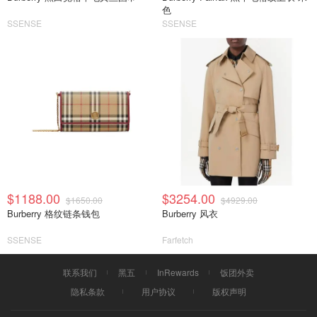
色
SSENSE
SSENSE
$1188.00
$3254.00
$1650.00
$4929.00
Burberry 格纹链条钱包
Burberry 风衣
SSENSE
Farfetch
联系我们
黑五
InRewards
饭团外卖
隐私条款
用户协议
版权声明