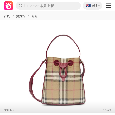
🇦🇺
Sasa美妆护肤3.5折
AU
SSENSE年中3折
FreshBeauty好价汇总
Cettire降价+叠9折
Farfetch折上8折
WWS Coles超市实拍
viagogo二手票捡漏
Myer清仓1折起
The Outnet奢牌1折起
David Jones 3折起
Flannels大牌1折
Perfumes Club护肤1折
AMIRO返校季6.2折
Oweek抽奖送Airpods
Amazon折扣汇总
eToro入金$200送$50
Amazon数码好物
ICONIC本周7.5折
ThedoubleF高奢地板价
Moose Knuckles 6折
丝芙兰5折起
EUFY官网3.7折起
Selenichast首饰2折
Trip机票酒店促销
YSL送5件彩妆礼
Amazon家居好物
BIGBANG巡演开票
David Jones时尚3折
Amazon美妆护肤
雅漾大喷$8
过敏原检测盒$33
伊索独家赠50ml沐浴露
科颜氏送高保湿面霜
CW药房打折海报
SEALIFE海洋馆门票6折
丝塔芙大白罐$16
订阅Newsletter送香薰
Cult Beauty 6.8折
Harrods圣诞日历2.3折
LN-CC奢牌私促3折
d'Alba空姐喷雾$16
EVE LOM套装逆天2折
Bernardelli独家4折
Adore Beauty 6折起
CT圣诞日历
Mytheresa奢品2.7折
首页
抢好货
包包
SSENSE
06-23