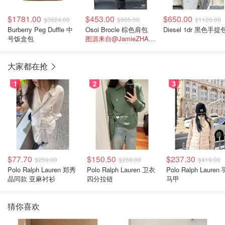
$1781.00
$453.00
$650.00
$3624.00
$985.00
$1120.00
Burberry Peg Duffle 中
Osoi Brocle 棕色肩包
Diesel 1dr 黑色手提
号饭盒包
图源来自@JamieZHAO_/xhs，小韩超火小众包
大家都在抢
1
2
3
$77.70
$150.50
$237.30
$259.00
$269.00
$419.00
Polo Ralph Lauren 郑秀
Polo Ralph Lauren 卫衣
Polo Ralph Lauren
晶同款 亚麻衬衫
四分拉链
马甲
猜你喜欢