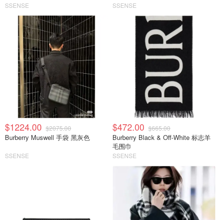
SSENSE
SSENSE
$1224.00
$472.00
$2075.00
$665.00
Burberry Muswell 手袋 黑灰色
Burberry Black & Off-White 标志羊
毛围巾
SSENSE
SSENSE