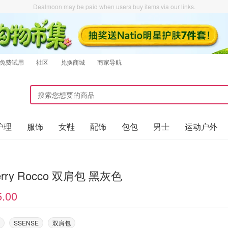
Dealmoon may be paid when users buy items via our links.
免费试用
社区
兑换商城
商家导航
护理
服饰
女鞋
配饰
包包
男士
运动户外
erry Rocco 双肩包 黑灰色
5.00
SSENSE
双肩包