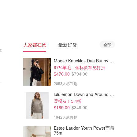
🇦🇺
澳洲
🇳🇿
新西兰
大家都在抢
最新好货
全部
享
Moose Knuckles Dua Bunny 羊毛混纺针织夹克
97%羊毛，金标款罕见打折
$476.00
$794.00
2053人感兴趣
lululemon Down and Around 羽绒夹克
暖揭灰！5.4折
$189.00
$349.00
1942人感兴趣
Estee Lauder Youth Power面霜
75ml