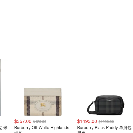
$357.00
$1493.00
$420.00
$1990.00
克 米
Burberry Off-White Highlands
Burberry Black Paddy 单肩包
卡包
黑色