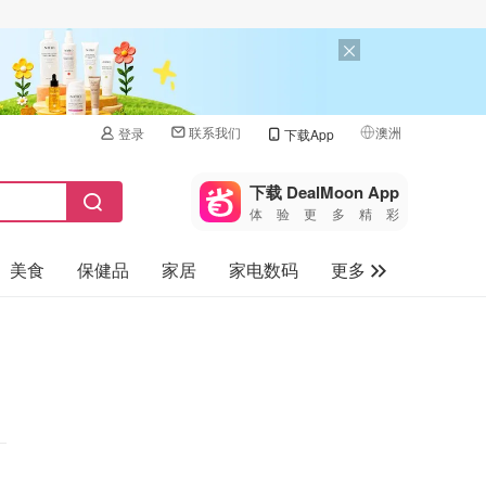
联系我们
澳洲
登录
下载App
🇺🇸
美国
下载 DealMoon App
体验更多精彩
🇨🇳
中国
美食
保健品
家居
家电数码
更多
🇨🇦
加拿大
🇬🇧
汽车
英国
旅游
🇩🇪
德国
母婴儿童
🇫🇷
法国
🇮🇹
意大利