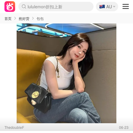
🇦🇺
Sasa美妆护肤3.5折
AU
lululemon折扣上新
SSENSE年中3折
FreshBeauty好价汇总
Cettire降价+叠9折
WWS Coles超市实拍
viagogo二手票捡漏
Myer超级周末1折
The Outnet奢牌1折起
David Jones 3折起
Flannels大牌1折
Perfumes Club护肤1折
AMIRO返校季6.2折
Amazon折扣汇总
eToro入金$200送$50
Amazon数码好物
ICONIC本周7.5折
ThedoubleF高奢地板价
Moose Knuckles 6折
丝芙兰5折起
EUFY官网3.7折起
Selenichast首饰2折
Trip机票酒店促销
YSL送5件彩妆礼
Amazon家居好物
Amazon美妆护肤
雅漾大喷$8
过敏原检测盒$33
伊索独家赠50ml沐浴露
科颜氏清仓3折
SEALIFE海洋馆门票6折
丝塔芙大白罐$16
订阅Newsletter送香薰
Cult Beauty 6.8折
Harrods圣诞日历2.3折
LN-CC奢牌私促3折
d'Alba空姐喷雾$16
EVE LOM套装逆天2折
Bernardelli独家4折
Adore Beauty 6折起
CT圣诞日历
Mytheresa奢品2.7折
Luxury Escapes 9折
Currentbody美容仪9折
MOON Garden Live
Roborock扫地机3.7折
Tingo Life水杯$24
Valentino官网5折
CR洗发护发6.3折
修丽可套装7.4折
Myer彩妆2件7折
GANNI官网4.5折
Stylevana韩妆4折
Tessabit高奢8.5折
OGX洗护4折
Amazon阿德莱德次日达
卡诗8.5折+赠礼
Philips Hue灯具8折
首页
抢好货
包包
ThedoubleF
06-23