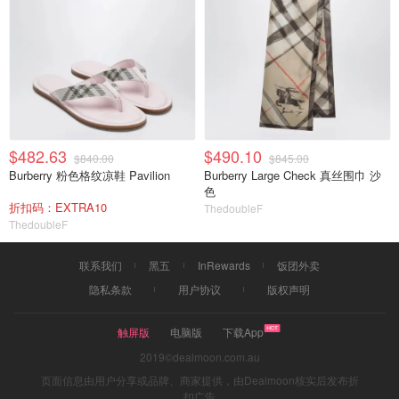
$482.63
$490.10
$840.00
$845.00
Burberry 粉色格纹凉鞋 Pavilion
Burberry Large Check 真丝围巾 沙
色
折扣码：EXTRA10
ThedoubleF
ThedoubleF
联系我们
黑五
InRewards
饭团外卖
隐私条款
用户协议
版权声明
触屏版
电脑版
下载App
2019©dealmoon.com.au
页面信息由用户分享或品牌、商家提供，由Dealmoon核实后发布折
扣广告