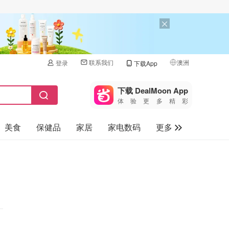
联系我们
澳洲
登录
下载App
🇺🇸
美国
下载 DealMoon App
体验更多精彩
🇨🇳
中国
美食
保健品
家居
家电数码
更多
🇨🇦
加拿大
🇬🇧
汽车
英国
旅游
🇩🇪
德国
母婴儿童
🇫🇷
法国
🇮🇹
意大利