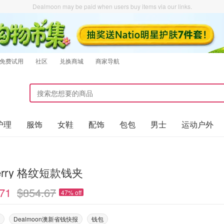
Dealmoon may be paid when users buy items via our links.
免费试用
社区
兑换商城
商家导航
护理
服饰
女鞋
配饰
包包
男士
运动户外
berry 格纹短款钱夹
71
$854.67
47% off
Dealmoon澳新省钱快报
钱包