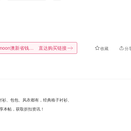
Dealmoon澳新省钱快报
直达购买链接
收藏
分
围巾、衬衫、包包、风衣都有，经典格子衬衫、
分享本帖，获取折扣资讯！