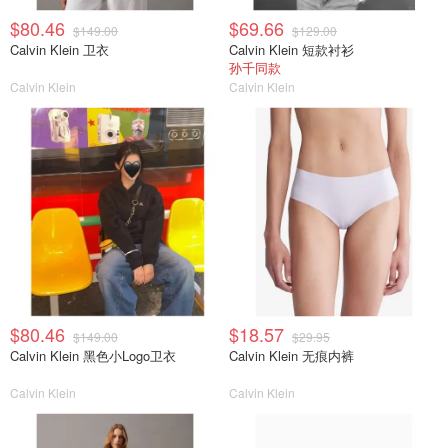
$80.46
$69.66
$149.00
$129.00
Calvin Klein 卫衣
Calvin Klein 短款衬衫
孙千同款
Calvin Klein
Calvin Klein
$80.46
$18.57
$149.00
$29.95
Calvin Klein 黑色小Logo卫衣
Calvin Klein 无痕内裤
Calvin Klein
Calvin Klein