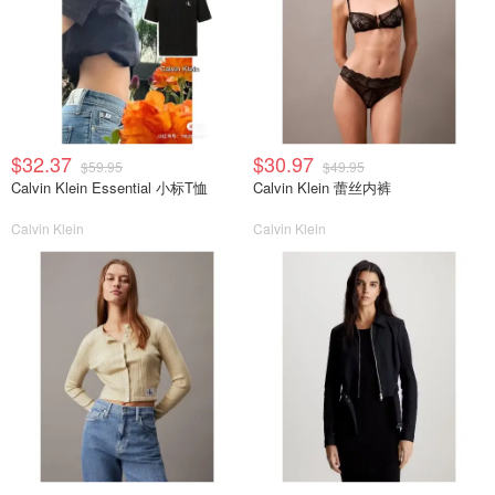
$32.37
$30.97
$59.95
$49.95
Calvin Klein Essential 小标T恤
Calvin Klein 蕾丝内裤
Calvin Klein
Calvin Klein