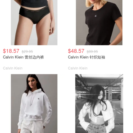
$18.57
$48.57
$29.95
$89.95
Calvin Klein 蕾丝边内裤
Calvin Klein 针织短袖
Calvin Klein
Calvin Klein