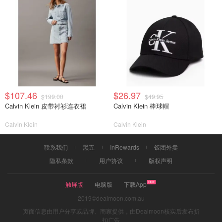
$107.46
$26.97
$199.00
$49.95
Calvin Klein 皮带衬衫连衣裙
Calvin Klein 棒球帽
Calvin Klein
Calvin Klein
联系我们
黑五
InRewards
饭团外卖
隐私条款
用户协议
版权声明
触屏版
电脑版
下载App
2019©dealmoon.com.au
页面信息由用户分享或品牌、商家提供，由Dealmoon核实后发布折
扣广告