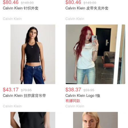
$80.46
$80.46
$149.00
$149.00
Calvin Klein 针织外套
Calvin Klein 皮带夹克外套
Calvin Klein
Calvin Klein
$43.17
$38.37
$79.95
$59.95
Calvin Klein 挂脖露背吊带
Calvin Klein Logo t恤
有娜同款
Calvin Klein
Calvin Klein