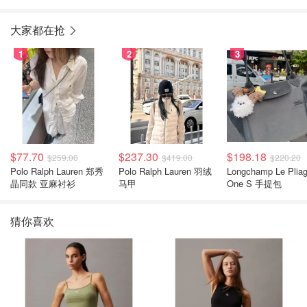
大家都在抢
1
2
3
$77.70
$237.30
$198.18
$259.00
$419.00
$220.20
Polo Ralph Lauren 郑秀
Polo Ralph Lauren 羽绒
Longchamp Le Plia
晶同款 亚麻衬衫
马甲
One S 手提包
猜你喜欢