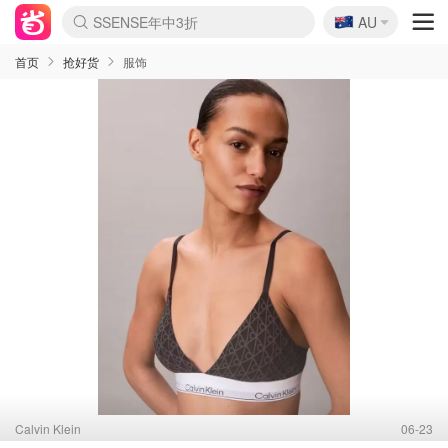
🇦🇺
SSENSE年中3折
AU
lululemon本周上新
Sasa美妆护肤3.5折
FreshBeauty好价汇总
Cettire降价+叠9折
Farfetch折上8折
WWS Coles超市实拍
viagogo二手票捡漏
Myer清仓1折起
The Outnet奢牌1折起
David Jones 3折起
Flannels大牌1折
Perfumes Club护肤1折
AMIRO返校季6.2折
Oweek抽奖送Airpods
Amazon折扣汇总
eToro入金$200送$50
Amazon数码好物
ICONIC本周7.5折
ThedoubleF高奢地板价
Moose Knuckles 6折
丝芙兰5折起
EUFY官网3.7折起
Selenichast首饰2折
Trip机票酒店促销
YSL送5件彩妆礼
Amazon家居好物
BIGBANG巡演开票
David Jones时尚3折
Amazon美妆护肤
雅漾大喷$8
过敏原检测盒$33
伊索独家赠50ml沐浴露
科颜氏送高保湿面霜
SEALIFE海洋馆门票6折
丝塔芙大白罐$16
订阅Newsletter送香薰
Cult Beauty 6.8折
Harrods圣诞日历2.3折
LN-CC奢牌私促3折
d'Alba空姐喷雾$16
EVE LOM套装逆天2折
Bernardelli独家4折
Adore Beauty 6折起
CT圣诞日历
Mytheresa奢品2.7折
首页
抢好货
服饰
Calvin Klein
06-23