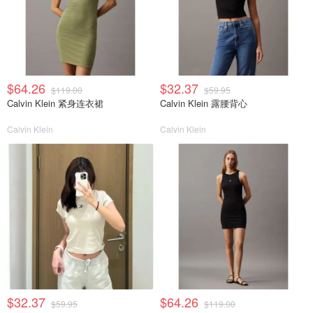
$64.26
$32.37
$119.00
$59.95
Calvin Klein 紧身连衣裙
Calvin Klein 露腰背心
Calvin Klein
Calvin Klein
$32.37
$64.26
$59.95
$119.00