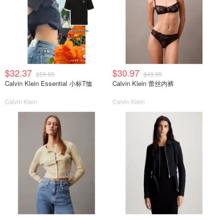
$32.37
$30.97
$59.95
$49.95
Calvin Klein Essential 小标T恤
Calvin Klein 蕾丝内裤
Calvin Klein
Calvin Klein