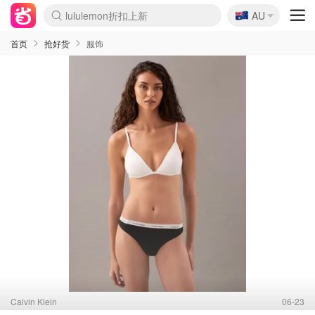
🇦🇺
Sasa美妆护肤3.5折
AU
lululemon折扣上新
SSENSE年中3折
FreshBeauty好价汇总
Cettire降价+叠9折
Farfetch折上8折
WWS Coles超市实拍
viagogo二手票捡漏
Myer清仓1折起
The Outnet奢牌1折起
David Jones 3折起
Flannels大牌1折
Perfumes Club护肤1折
AMIRO返校季6.2折
Oweek抽奖送Airpods
Amazon折扣汇总
eToro入金$200送$50
Amazon数码好物
ICONIC本周7.5折
ThedoubleF高奢地板价
Moose Knuckles 6折
丝芙兰5折起
EUFY官网3.7折起
Selenichast首饰2折
Trip机票酒店促销
YSL送5件彩妆礼
Amazon家居好物
BIGBANG巡演开票
David Jones时尚3折
Amazon美妆护肤
雅漾大喷$8
过敏原检测盒$33
伊索独家赠50ml沐浴露
科颜氏清仓3折
SEALIFE海洋馆门票6折
丝塔芙大白罐$16
订阅Newsletter送香薰
Cult Beauty 6.8折
Harrods圣诞日历2.3折
LN-CC奢牌私促3折
d'Alba空姐喷雾$16
EVE LOM套装逆天2折
Bernardelli独家4折
Adore Beauty 6折起
CT圣诞日历
Mytheresa奢品2.7折
Luxury Escapes 9折
Currentbody美容仪9折
卡诗9折+赠4件礼
MOON Garden Live
ALLSAINTS美衣3折
Roborock扫地机3.7折
Tingo Life水杯$24
Valentino官网5折
CR洗发护发6.3折
首页
抢好货
服饰
Calvin Klein
06-23