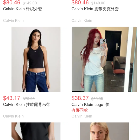
$80.46
$80.46
$149.00
$149.00
Calvin Klein 针织外套
Calvin Klein 皮带夹克外套
Calvin Klein
Calvin Klein
$43.17
$38.37
$79.95
$59.95
Calvin Klein 挂脖露背吊带
Calvin Klein Logo t恤
有娜同款
Calvin Klein
Calvin Klein