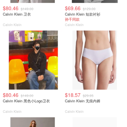
$80.46
$69.66
$149.00
$129.00
Calvin Klein 卫衣
Calvin Klein 短款衬衫
孙千同款
Calvin Klein
Calvin Klein
$80.46
$18.57
$149.00
$29.95
Calvin Klein 黑色小Logo卫衣
Calvin Klein 无痕内裤
Calvin Klein
Calvin Klein