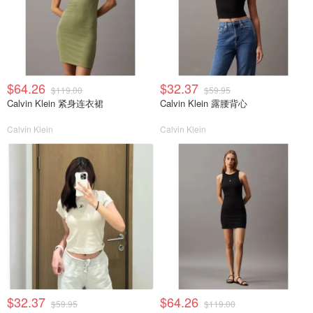
$64.26
$32.37
$119.00
$59.95
Calvin Klein 紧身连衣裙
Calvin Klein 露腰背心
Calvin Klein
Calvin Klein
$32.37
$64.26
$59.95
$119.00