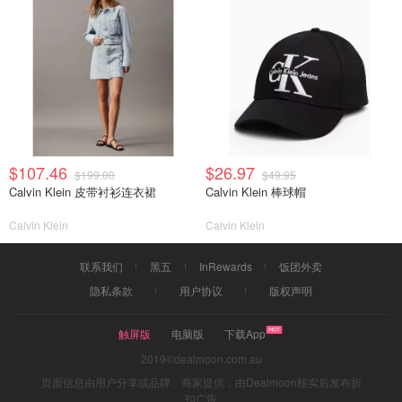
$107.46
$26.97
$199.00
$49.95
Calvin Klein 皮带衬衫连衣裙
Calvin Klein 棒球帽
Calvin Klein
Calvin Klein
联系我们
黑五
InRewards
饭团外卖
隐私条款
用户协议
版权声明
触屏版
电脑版
下载App
2019©dealmoon.com.au
页面信息由用户分享或品牌、商家提供，由Dealmoon核实后发布折
扣广告