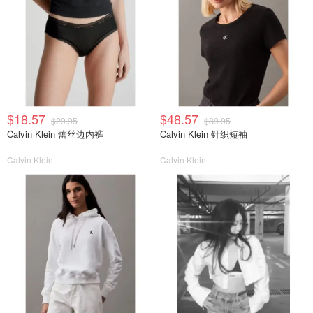
$18.57
$48.57
$29.95
$89.95
Calvin Klein 蕾丝边内裤
Calvin Klein 针织短袖
Calvin Klein
Calvin Klein