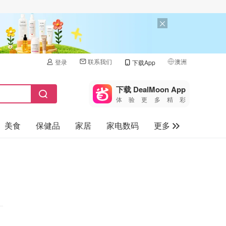
联系我们
澳洲
登录
下载App
🇺🇸
美国
下载 DealMoon App
体验更多精彩
🇨🇳
中国
美食
保健品
家居
家电数码
更多
🇨🇦
加拿大
🇬🇧
汽车
英国
旅游
🇩🇪
德国
母婴儿童
🇫🇷
法国
🇮🇹
意大利