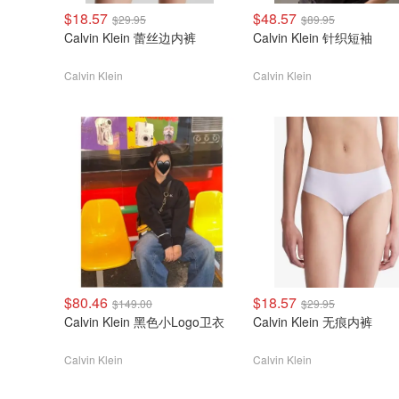
$18.57
$48.57
$29.95
$89.95
Calvin Klein 蕾丝边内裤
Calvin Klein 针织短袖
Calvin Klein
Calvin Klein
$80.46
$18.57
$149.00
$29.95
Calvin Klein 黑色小Logo卫衣
Calvin Klein 无痕内裤
Calvin Klein
Calvin Klein