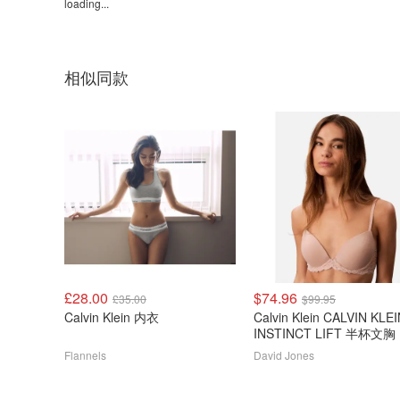
loading...
相似同款
£28.00
$74.96
£35.00
$99.95
Calvin Klein 内衣
Calvin Klein CALVIN KLE
INSTINCT LIFT 半杯文胸
Flannels
David Jones