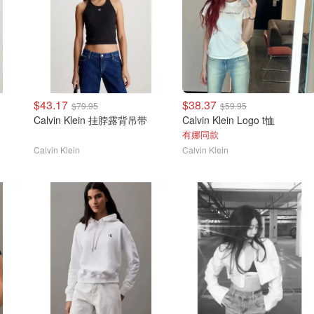
$43.17
$38.37
$79.95
$59.95
Calvin Klein 挂脖露背吊带
Calvin Klein Logo t恤
有娜同款
Calvin Klein
Calvin Klein