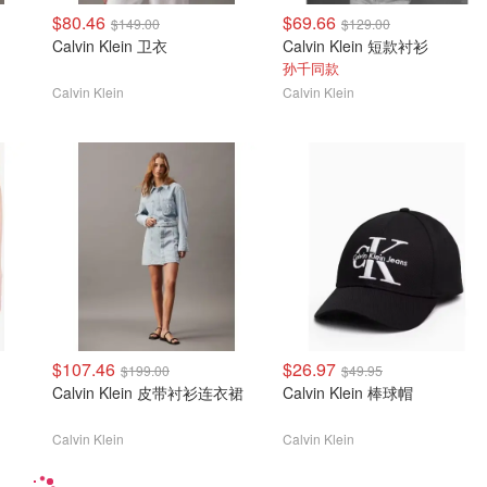
$80.46
$69.66
$149.00
$129.00
Calvin Klein 卫衣
Calvin Klein 短款衬衫
孙千同款
Calvin Klein
Calvin Klein
$107.46
$26.97
$199.00
$49.95
Calvin Klein 皮带衬衫连衣裙
Calvin Klein 棒球帽
Calvin Klein
Calvin Klein