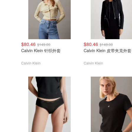
$80.46
$80.46
$149.00
$149.00
Calvin Klein 针织外套
Calvin Klein 皮带夹克外套
Calvin Klein
Calvin Klein