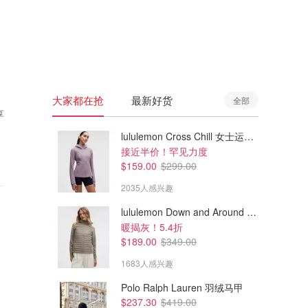
🇦🇺
澳洲
🇳🇿
新西兰
大家都在抢
最新好货
全部
享
lululemon Cross Chill 女士运动外套
接近半价！罕见力度
$159.00
$299.00
2035人感兴趣
lululemon Down and Around 羽绒夹克
暖揭灰！5.4折
$189.00
$349.00
1683人感兴趣
Polo Ralph Lauren 羽绒马甲
$237.30
$419.00