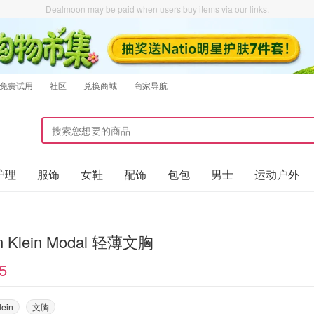
Dealmoon may be paid when users buy items via our links.
免费试用
社区
兑换商城
商家导航
护理
服饰
女鞋
配饰
包包
男士
运动户外
in Klein Modal 轻薄文胸
5
lein
文胸