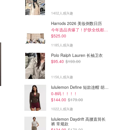
1402人感兴趣
Harrods 2026 美妆倒数日历
今年选品夯爆了！护肤全线都很绝
$525.00
1185人感兴趣
Polo Ralph Lauren 长袖卫衣
$95.40
$193.00
1156人感兴趣
lululemon Define 短款连帽 胡桃棕
0-8码！！！！
£28.00
£18.00
£35.00
£35.00
$144.00
$179.00
Calvin Klein 经典美背logo内衣
Calvin Klein Modern 棉质文胸
薰衣草色
1022人感兴趣
Flannels
Flannels
lululemon Daydrift 高腰直筒长
裤 常规款
$124.00
$179.00