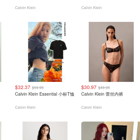
Calvin Klein
Calvin Klein
$32.37
$30.97
$59.95
$49.95
Calvin Klein Essential 小标T恤
Calvin Klein 蕾丝内裤
Calvin Klein
Calvin Klein