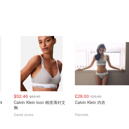
$52.46
£28.00
$69.95
£35.00
IN
Calvin Klein Icon 棉质薄衬文
Calvin Klein 内衣
胸
David Jones
Flannels