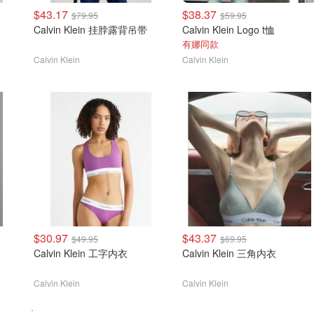
$43.17
$38.37
$79.95
$59.95
Calvin Klein 挂脖露背吊带
Calvin Klein Logo t恤
有娜同款
Calvin Klein
Calvin Klein
$30.97
$43.37
$49.95
$69.95
Calvin Klein 工字内衣
Calvin Klein 三角内衣
Calvin Klein
Calvin Klein