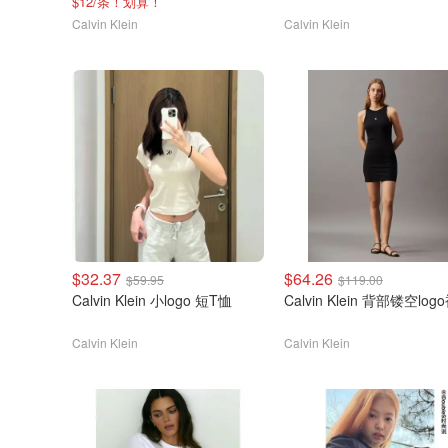
$12/条！划算！
Calvin Klein
Calvin Klein
$32.37
$64.26
$59.95
$119.00
Calvin Klein 小logo 短T恤
Calvin Klein 背部镂空log
Calvin Klein
Calvin Klein