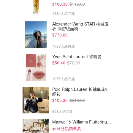
$100.30
$118.00
1430人感兴趣
Alexander Wang STAR 拉链卫
衣 高密绒面料
$770.00
1322人感兴趣
Yves Saint Laurent 裸粉管
$50.40
$72.00
1076人感兴趣
Polo Ralph Lauren 长袖麻花针
织衫
$39.95
$39.95
$105.30
$212.00
Calvin Klein 儿童棉质比基尼内
Calvin Klein KIDS 棉质文胸 2
裤2条
件装
953人感兴趣
David Jones
David Jones
Maxwell & Williams Fluttering Meadow 12件餐具套装
春日感氛围餐具