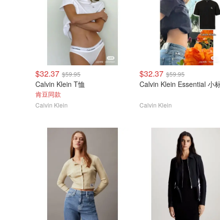
$32.37
$32.37
$59.95
$59.95
Calvin Klein T恤
Calvin Klein Essential 
肯豆同款
Calvin Klein
Calvin Klein