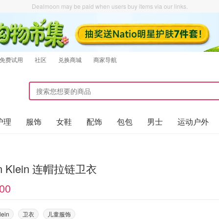
Dealmoon may be paid when users buy items via our links.
免费试用
社区
兑换商城
商家导航
护理
服饰
女鞋
配饰
包包
男士
运动户外
in Klein 连帽拉链卫衣
00
lein
卫衣
儿童服饰