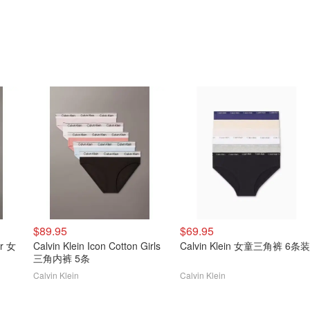
$89.95
$69.95
er 女
Calvin Klein Icon Cotton Girls
Calvin Klein 女童三角裤 6条装
三角内裤 5条
Calvin Klein
Calvin Klein