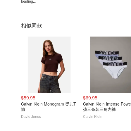
loading...
相似同款
$59.95
$69.95
Calvin Klein Monogram 婴儿T
Calvin Klein Intense Pow
恤
孩三条装三角内裤
David Jones
Calvin Klein