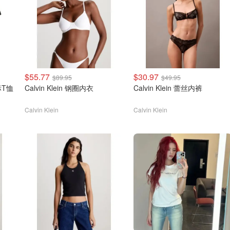
$55.77
$30.97
$89.95
$49.95
小标T恤
Calvin Klein 钢圈内衣
Calvin Klein 蕾丝内裤
Calvin Klein
Calvin Klein