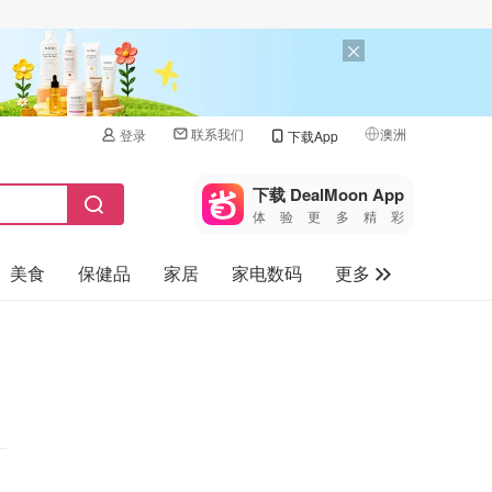
联系我们
澳洲
登录
下载App
🇺🇸
美国
下载 DealMoon App
体验更多精彩
🇨🇳
中国
美食
保健品
家居
家电数码
更多
🇨🇦
加拿大
🇬🇧
汽车
英国
旅游
🇩🇪
德国
母婴儿童
🇫🇷
法国
🇮🇹
意大利