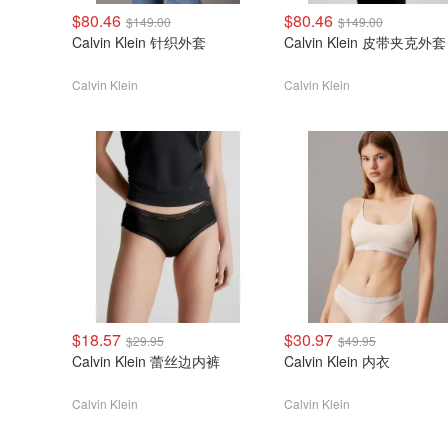
$80.46
$80.46
$149.00
$149.00
Calvin Klein 针织外套
Calvin Klein 皮带夹克外套
Calvin Klein
Calvin Klein
$18.57
$30.97
$29.95
$49.95
Calvin Klein 蕾丝边内裤
Calvin Klein 内衣
Calvin Klein
Calvin Klein