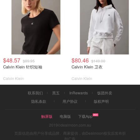
$48.57
$80.46
$89.95
$149.00
Calvin Klein 针织短袖
Calvin Klein 卫衣
Calvin Klein
Calvin Klein
联系我们
黑五
InRewards
饭团外卖
隐私条款
用户协议
版权声明
触屏版
电脑版
下载App
2019©dealmoon.com.au
页面信息由用户分享或品牌、商家提供，由Dealmoon核实后发布折
扣广告