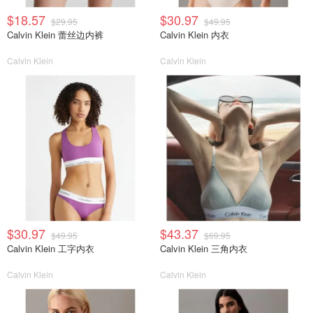
$18.57
$30.97
$29.95
$49.95
Calvin Klein 蕾丝边内裤
Calvin Klein 内衣
Calvin Klein
Calvin Klein
$30.97
$43.37
$49.95
$69.95
Calvin Klein 工字内衣
Calvin Klein 三角内衣
Calvin Klein
Calvin Klein