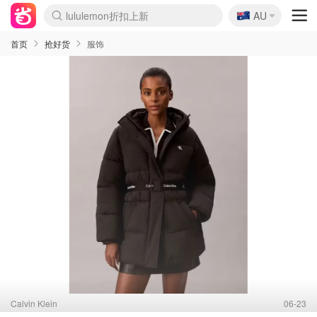
lululemon折扣上新
🇦🇺
Sasa美妆护肤3.5折
AU
SSENSE年中3折
FreshBeauty好价汇总
Cettire降价+叠9折
WWS Coles超市实拍
viagogo二手票捡漏
Myer超级周末1折
The Outnet奢牌1折起
David Jones 3折起
Flannels大牌1折
Perfumes Club护肤1折
AMIRO返校季6.2折
Amazon折扣汇总
eToro入金$200送$50
Amazon数码好物
ICONIC本周7.5折
ThedoubleF高奢地板价
Moose Knuckles 6折
丝芙兰5折起
EUFY官网3.7折起
Selenichast首饰2折
Trip机票酒店促销
YSL送5件彩妆礼
Amazon家居好物
Amazon美妆护肤
雅漾大喷$8
过敏原检测盒$33
伊索独家赠50ml沐浴露
科颜氏清仓3折
SEALIFE海洋馆门票6折
丝塔芙大白罐$16
订阅Newsletter送香薰
Cult Beauty 6.8折
Harrods圣诞日历2.3折
LN-CC奢牌私促3折
d'Alba空姐喷雾$16
EVE LOM套装逆天2折
Bernardelli独家4折
Adore Beauty 6折起
CT圣诞日历
Mytheresa奢品2.7折
Luxury Escapes 9折
Currentbody美容仪9折
MOON Garden Live
Roborock扫地机3.7折
Tingo Life水杯$24
Valentino官网5折
CR洗发护发6.3折
修丽可套装7.4折
Myer彩妆2件7折
GANNI官网4.5折
Stylevana韩妆4折
Tessabit高奢8.5折
OGX洗护4折
Amazon阿德莱德次日达
卡诗8.5折+赠礼
Philips Hue灯具8折
首页
抢好货
服饰
Calvin Klein
06-23