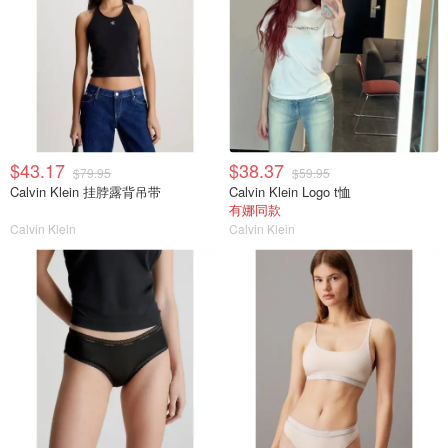
$43.17
$38.37
$79.95
$59.95
Calvin Klein 挂脖露背吊带
Calvin Klein Logo t恤
有娜同款
Calvin Klein
Calvin Klein