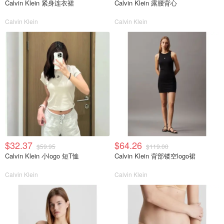
Calvin Klein 紧身连衣裙
Calvin Klein 露腰背心
Calvin Klein
Calvin Klein
$32.37
$64.26
$59.95
$119.00
Calvin Klein 小logo 短T恤
Calvin Klein 背部镂空logo裙
Calvin Klein
Calvin Klein