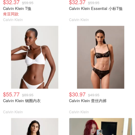
$32.37
$32.37
$59.95
$59.95
Calvin Klein T恤
Calvin Klein Essential 小标T恤
肯豆同款
Calvin Klein
Calvin Klein
$55.77
$30.97
$89.95
$49.95
Calvin Klein 钢圈内衣
Calvin Klein 蕾丝内裤
Calvin Klein
Calvin Klein