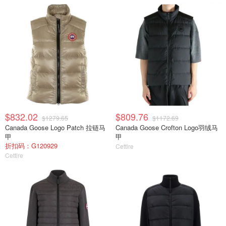
$832.02
$809.76
$1279.65
$1172.69
Canada Goose Logo Patch 拉链马
Canada Goose Crofton Logo羽绒马
甲
甲
折扣码：G120929
Cettire
Cettire