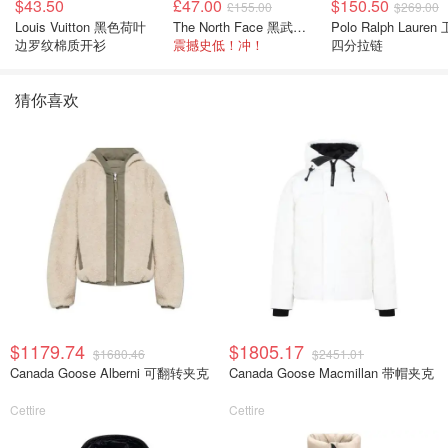
$43.50
£47.00
$150.50
£155.00
$269.00
Louis Vuitton 黑色荷叶
The North Face 黑武士冲锋衣
Polo Ralph Lauren 卫衣
边罗纹棉质开衫
震撼史低！冲！
四分拉链
猜你喜欢
$1179.74
$1805.17
$1680.46
$2451.01
Canada Goose Alberni 可翻转夹克
Canada Goose Macmillan 带帽夹克
Cettire
Cettire