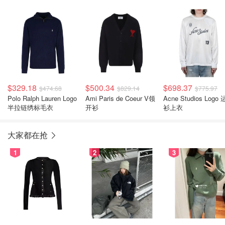
短袖套头衫
$329.18
$500.34
$698.37
$474.68
$829.14
$775.97
Polo Ralph Lauren Logo
Ami Paris de Coeur V领
Acne Studios Logo
半拉链绣标毛衣
开衫
衫上衣
大家都在抢
1
2
3