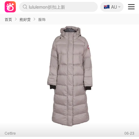
🇦🇺
Sasa美妆护肤3.5折
AU
lululemon折扣上新
SSENSE年中2.5折
FreshBeauty好价汇总
Cettire降价+叠9折
WWS Coles超市实拍
viagogo二手票捡漏
Myer超级周末
The Outnet奢牌1折起
David Jones 3折起
Flannels大牌1折
Perfumes Club护肤1折
AMIRO面罩$251
Amazon折扣汇总
eToro入金$200送$50
Amazon数码好物
ICONIC本周7.5折
ThedoubleF高奢地板价
Moose Knuckles 6折
丝芙兰5折起
EUFY摄像头$98
Selenichast首饰2折
Trip机票酒店促销
YSL送5件彩妆礼
Amazon家居好物
Amazon美妆护肤
雅漾大喷$8
过敏原检测盒$33
伊索独家赠50ml沐浴露
科颜氏高保湿面霜$29
SEALIFE海洋馆门票6折
丝塔芙大白罐$16
订阅Newsletter送香薰
Cult Beauty 6.8折
Harrods圣诞日历$525
LN-CC奢牌私促3折
d'Alba空姐喷雾$16
EVE LOM套装£56
Bernardelli独家4折
Adore Beauty 6折起
CT圣诞日历
Mytheresa奢品2.7折
Luxury Escapes 9折
Currentbody美容仪$881
MOON Garden Live
Roborock扫地机$649
Tingo Life水杯$24
Valentino官网5折
CR洗护套装$23
修丽可4件套$159
Myer彩妆2件7折
GANNI官网4.5折
Stylevana韩妆4折
Tessabit高奢8.5折
OGX洗发水$11
Amazon阿德莱德次日达
卡诗8.5折+赠礼
Philips Hue灯具8折
首页
抢好货
服饰
Cettire
06-23