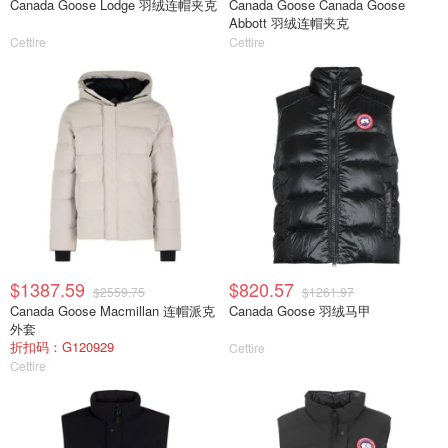
Canada Goose Lodge 羽绒连帽夹克
Canada Goose Canada Goose
Abbott 羽绒连帽夹克
Cettire
Cettire
$1387.59
$820.57
$2559.75
$1261.97
Canada Goose Macmillan 连帽派克
Canada Goose 羽绒马甲
外套
折扣码：G120929
Cettire
Cettire