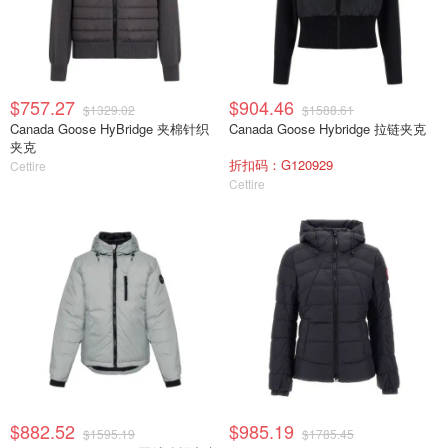
$757.27
$904.46
$1329.02
$1588.61
Canada Goose HyBridge 夹棉针织
Canada Goose Hybridge 拉链夹克
夹克
折扣码：G120929
Cettire
Cettire
$882.52
$985.19
$1595.19
$1785.45