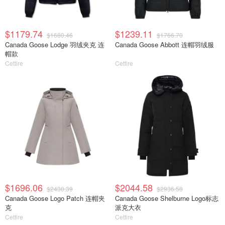
$1179.74
$1239.11
$1680.46
$1766.70
Canada Goose Lodge 羽绒夹克 连
Canada Goose Abbott 连帽羽绒服
帽款
Cettire
Cettire
$1696.06
$2044.58
$2430.39
$2936.58
Canada Goose Logo Patch 连帽夹
Canada Goose Shelburne Logo标志
克
派克大衣
Cettire
Cettire