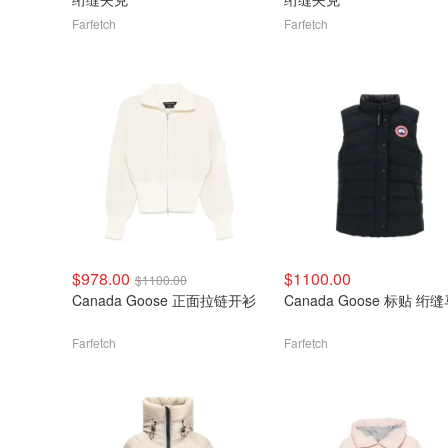
Farfetch
Farfetch
$978.00
$1100.00
$1100.00
Canada Goose 正面拉链开衫
Canada Goose 标贴 绗
Farfetch
Farfetch