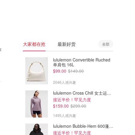
🇦🇺
澳洲
🇳🇿
新西兰
大家都在抢
最新好货
全部
享
lululemon Convertible Ruched
单肩包 16L
$99.00
$149.00
2046人感兴趣
lululemon Cross Chill 女士运动外套
接近半价！罕见力度
$159.00
$299.00
1495人感兴趣
lululemon Bubble-Hem 600蓬松羽绒夹克
接近半价！罕见力度