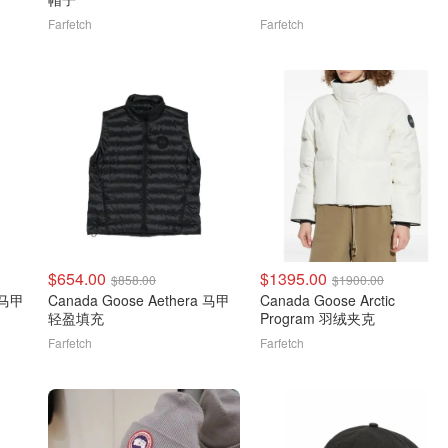
Farfetch
Farfetch
$654.00
$1395.00
$858.00
$1900.00
缝马甲
Canada Goose Aethera 马甲
Canada Goose Arctic
轻盈填充
Program 羽绒夹克
Farfetch
Farfetch