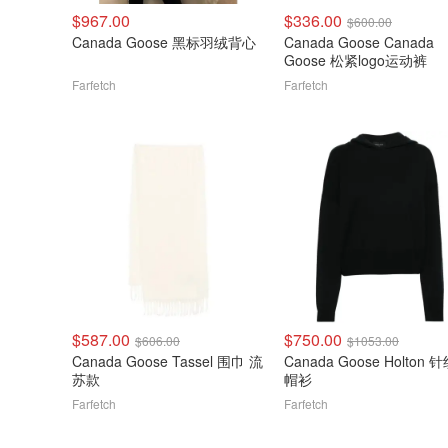
$967.00
$336.00
$600.00
Canada Goose 黑标羽绒背心
Canada Goose Canada
Goose 松紧logo运动裤
Farfetch
Farfetch
$587.00
$750.00
$606.00
$1053.00
Canada Goose Tassel 围巾 流
Canada Goose Holton 
苏款
帽衫
Farfetch
Farfetch