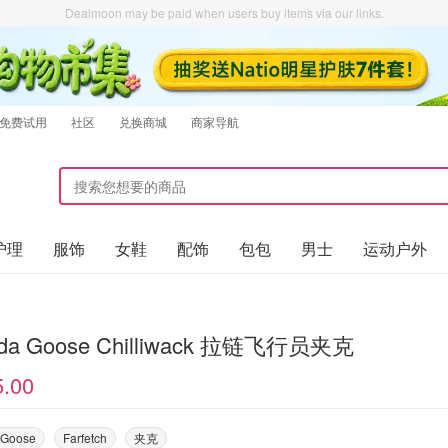
Dealmoon may be paid when users buy items via our links.
免费试用
社区
兑换商城
商家导航
护理
服饰
女鞋
配饰
包包
男士
运动户外
da Goose Chilliwack 拉链飞行员夹克
5.00
 Goose
Farfetch
夹克