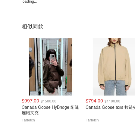
loading...
相似同款
$997.00
$794.00
$1500.00
$1100.00
Canada Goose HyBridge 绗缝
Canada Goose axis 拉
连帽夹克
Farfetch
Farfetch