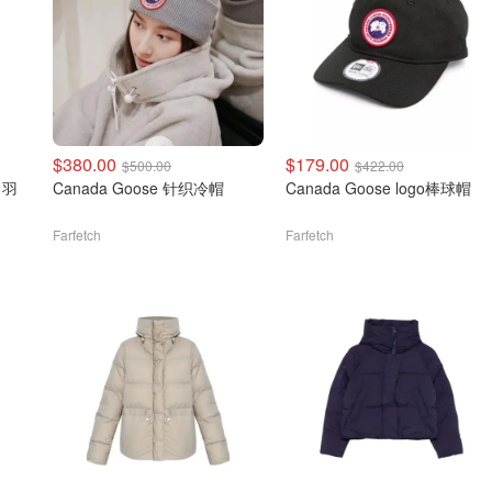
$380.00
$179.00
$500.00
$422.00
k 羽
Canada Goose 针织冷帽
Canada Goose logo棒球帽
Farfetch
Farfetch