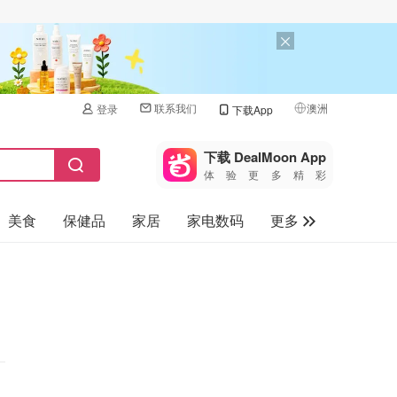
联系我们
澳洲
登录
下载App
🇺🇸
美国
下载 DealMoon App
体验更多精彩
🇨🇳
中国
美食
保健品
家居
家电数码
更多
🇨🇦
加拿大
🇬🇧
汽车
英国
旅游
🇩🇪
德国
母婴儿童
🇫🇷
法国
🇮🇹
意大利