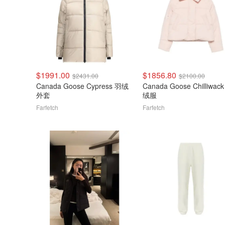
$1991.00
$1856.80
$2431.00
$2100.00
Canada Goose Cypress 羽绒
Canada Goose Chilliwac
外套
绒服
Farfetch
Farfetch