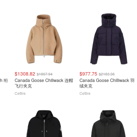
$1308.82
$977.75
$1867.94
$2183.36
ch 绗
Canada Goose Chiliwack 连帽
Canada Goose Chilliwack 羽
飞行夹克
绒夹克
Cettire
Cettire