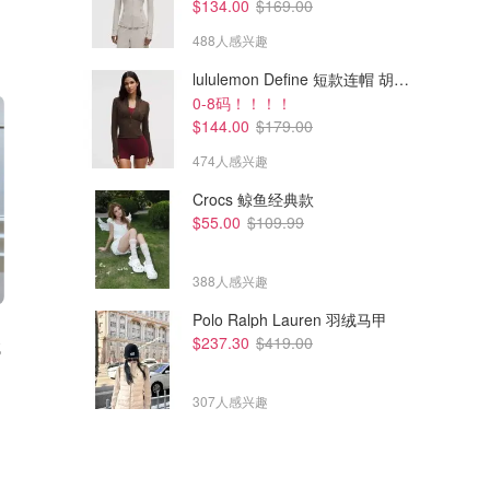
$134.00
$169.00
488人感兴趣
lululemon Define 短款连帽 胡桃棕
0-8码！！！！
$144.00
$179.00
474人感兴趣
Crocs 鲸鱼经典款
$55.00
$109.99
388人感兴趣
Polo Ralph Lauren 羽绒马甲
$1650.27
$1890.97
$3013.46
$2713.49
$237.30
$419.00
绒
Moncler Andro 短款拉链羽绒
Moncler Serittes 羽绒夹克
夹克
Cettire
Cettire
307人感兴趣