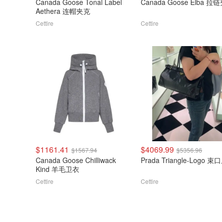
Canada Goose Tonal Label
Canada Goose Elba 拉
Aethera 连帽夹克
Cettire
Cettire
$1161.41
$4069.99
$1567.94
$5356.96
Canada Goose Chilliwack
Prada Triangle-Logo 
Kind 羊毛卫衣
Cettire
Cettire