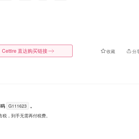
Cettire
直达购买链接
收藏
分
用码
G111623
。
含税，到手无需再付税费。