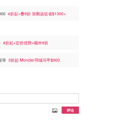
800
4折起+叠9折 加鹅远征省$1300+
略
4折起+定价优势+额外9折
北面等
3折起 Moncler羽绒马甲$900
评论