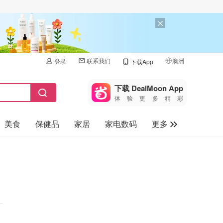
联系我们
澳洲
登录
下载App
🇺🇸
美国
下载 DealMoon App
体验更多精彩
🇨🇳
中国
美食
保健品
家居
家电数码
更多
🇨🇦
加拿大
🇬🇧
汽车
英国
旅游
🇩🇪
德国
母婴儿童
🇫🇷
法国
🇮🇹
意大利