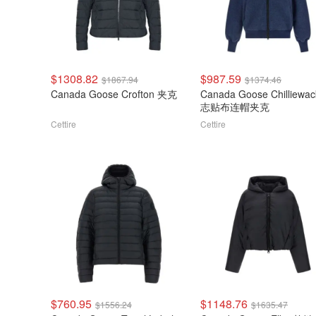
$1308.82
$987.59
$1867.94
$1374.46
Canada Goose Crofton 夹克
Canada Goose Chilliewa
志贴布连帽夹克
Cettire
Cettire
$760.95
$1148.76
$1556.24
$1635.47