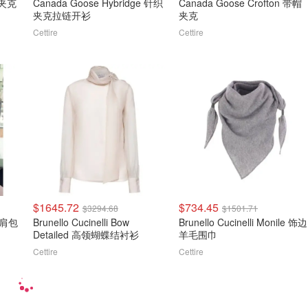
链夹克
Canada Goose Hybridge 针织
Canada Goose Crofton 带帽
夹克拉链开衫
夹克
Cettire
Cettire
$1645.72
$734.45
$3294.68
$1501.71
束口肩包
Brunello Cucinelli Bow
Brunello Cucinelli Monile 饰边
Detailed 高领蝴蝶结衬衫
羊毛围巾
Cettire
Cettire