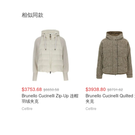
相似同款
$3753.68
$3938.80
$6650.58
$8731.62
Brunello Cucinelli Zip-Up 连帽
Brunello Cucinelli Quilte
羽绒夹克
夹克
Cettire
Cettire