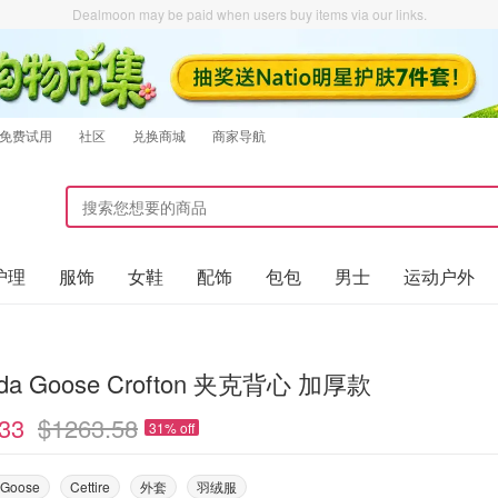
Dealmoon may be paid when users buy items via our links.
免费试用
社区
兑换商城
商家导航
护理
服饰
女鞋
配饰
包包
男士
运动户外
da Goose Crofton 夹克背心 加厚款
33
$1263.58
31% off
 Goose
Cettire
外套
羽绒服