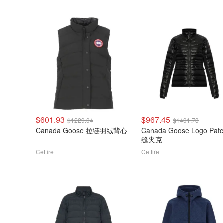
$601.93
$967.45
$1229.04
$1401.73
Canada Goose 拉链羽绒背心
Canada Goose Logo Pat
缝夹克
Cettire
Cettire