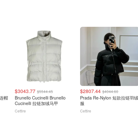
$3043.77
$2807.44
$5544.45
$4044.60
d 连帽
Brunello Cucinelli Brunello
Prada Re-Nylon 短款拉链羽
Cucinelli 拉链加绒马甲
服
Cettire
Cettire