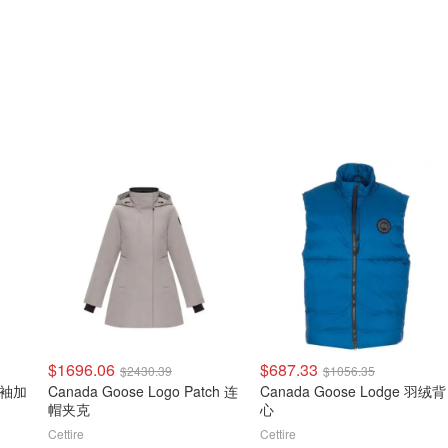
$1696.06
$687.33
$2430.39
$1056.35
 长袖加
Canada Goose Logo Patch 连
Canada Goose Lodge 羽绒背
帽夹克
心
Cettire
Cettire