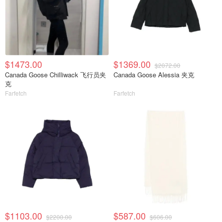
$1473.00
$1369.00
$2072.00
Canada Goose Chilliwack 飞行员夹
Canada Goose Alessia 夹克
克
Farfetch
Farfetch
$1103.00
$587.00
$2200.00
$606.00