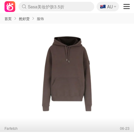
🇦🇺
Sasa美妆护肤3.5折
AU
lululemon折扣上新
SSENSE年中2.5折
FreshBeauty好价汇总
Cettire降价+叠9折
WWS Coles超市实拍
viagogo二手票捡漏
Myer超级周末
The Outnet奢牌1折起
David Jones 3折起
Flannels大牌1折
Perfumes Club护肤1折
AMIRO面罩$251
Amazon折扣汇总
eToro入金$200送$50
Amazon数码好物
ICONIC本周7.5折
ThedoubleF高奢地板价
Moose Knuckles 6折
丝芙兰5折起
EUFY摄像头$98
Selenichast首饰2折
Trip机票酒店促销
YSL送5件彩妆礼
Amazon家居好物
Amazon美妆护肤
雅漾大喷$8
过敏原检测盒$33
伊索独家赠50ml沐浴露
科颜氏高保湿面霜$29
SEALIFE海洋馆门票6折
丝塔芙大白罐$16
订阅Newsletter送香薰
Cult Beauty 6.8折
Harrods圣诞日历$525
LN-CC奢牌私促3折
d'Alba空姐喷雾$16
EVE LOM套装£56
Bernardelli独家4折
Adore Beauty 6折起
CT圣诞日历
Mytheresa奢品2.7折
Luxury Escapes 9折
Currentbody美容仪$881
MOON Garden Live
Roborock扫地机$649
Tingo Life水杯$24
Valentino官网5折
CR洗护套装$23
修丽可4件套$159
Myer彩妆2件7折
GANNI官网4.5折
Stylevana韩妆4折
Tessabit高奢8.5折
OGX洗发水$11
Amazon阿德莱德次日达
卡诗8.5折+赠礼
Philips Hue灯具8折
首页
抢好货
服饰
Farfetch
06-23