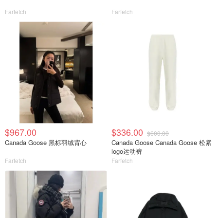
Farfetch
Farfetch
$967.00
$336.00
$600.00
Canada Goose 黑标羽绒背心
Canada Goose Canada Goose 松紧
logo运动裤
Farfetch
Farfetch