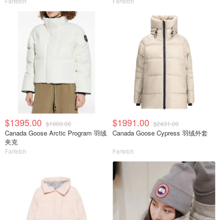
Farfetch
Farfetch
$1395.00
$1991.00
$1900.00
$2431.00
Canada Goose Arctic Program 羽绒
Canada Goose Cypress 羽绒外套
夹克
Farfetch
Farfetch