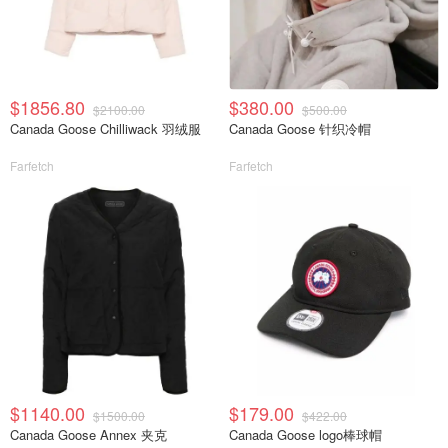
$1856.80
$380.00
$2100.00
$500.00
Canada Goose Chilliwack 羽绒服
Canada Goose 针织冷帽
Farfetch
Farfetch
$1140.00
$179.00
$1500.00
$422.00
Canada Goose Annex 夹克
Canada Goose logo棒球帽