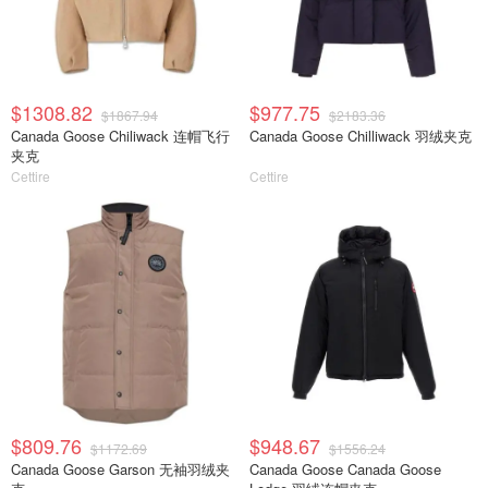
$1308.82
$977.75
$1867.94
$2183.36
Canada Goose Chiliwack 连帽飞行
Canada Goose Chilliwack 羽绒夹克
夹克
Cettire
Cettire
$809.76
$948.67
$1172.69
$1556.24
Canada Goose Garson 无袖羽绒夹
Canada Goose Canada Goose