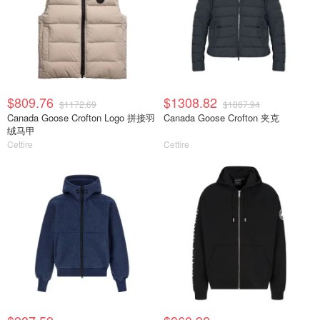
$809.76
$1308.82
$1172.69
$1867.94
Canada Goose Crofton Logo 拼接羽
Canada Goose Crofton 夹克
绒马甲
Cettire
Cettire