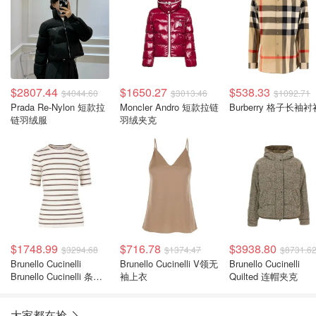
$2807.44
$1650.27
$538.33
$4044.60
$3013.46
$1092.71
Prada Re-Nylon 短款拉
Moncler Andro 短款拉链
Burberry 格子长袖衬
链羽绒服
羽绒夹克
$1748.99
$716.78
$3938.80
$3294.68
$1374.47
$8731.6
Brunello Cucinelli
Brunello Cucinelli V领无
Brunello Cucinelli
Brunello Cucinelli 条纹
袖上衣
Quilted 连帽夹克
短袖套头衫
大家都在抢