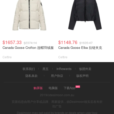
$1657.33
$1148.76
$2374.14
$1635.47
Canada Goose Crofton 连帽羽绒服
Canada Goose Elba 拉链夹克
Cettire
Cettire
联系我们
黑五
InRewards
饭团外卖
隐私条款
用户协议
版权声明
触屏版
电脑版
下载App
2019©dealmoon.com.au
页面信息由用户分享或品牌、商家提供，由Dealmoon核实后发布折
扣广告
Dealmoon may get paid by brands or deals when user buy