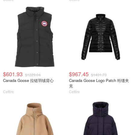
$601.93
$967.45
$1229.04
$1401.73
Canada Goose 拉链羽绒背心
Canada Goose Logo Patch 绗缝夹
克
Cettire
Cettire