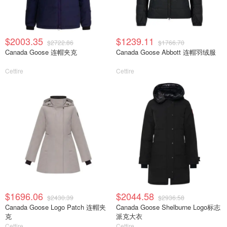
$2003.35
$1239.11
$2722.86
$1766.70
Canada Goose 连帽夹克
Canada Goose Abbott 连帽羽绒服
Cettire
Cettire
$1696.06
$2044.58
$2430.39
$2936.58
Canada Goose Logo Patch 连帽夹
Canada Goose Shelburne Logo标志
克
派克大衣
Cettire
Cettire