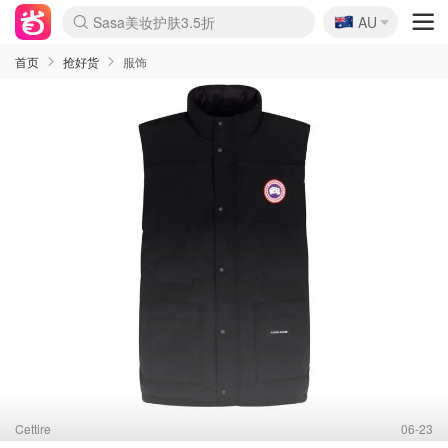
🇦🇺
Sasa美妆护肤3.5折
AU
lululemon折扣上新
SSENSE年中2.5折
FreshBeauty好价汇总
Cettire降价+叠9折
WWS Coles超市实拍
viagogo二手票捡漏
Myer超级周末
The Outnet奢牌1折起
David Jones 3折起
Flannels大牌1折
Perfumes Club护肤1折
AMIRO面罩$251
Amazon折扣汇总
eToro入金$200送$50
Amazon数码好物
ICONIC本周7.5折
ThedoubleF高奢地板价
Moose Knuckles 6折
丝芙兰5折起
EUFY摄像头$98
Selenichast首饰2折
Trip机票酒店促销
YSL送5件彩妆礼
Amazon家居好物
Amazon美妆护肤
雅漾大喷$8
过敏原检测盒$33
伊索独家赠50ml沐浴露
科颜氏高保湿面霜$29
SEALIFE海洋馆门票6折
丝塔芙大白罐$16
订阅Newsletter送香薰
Cult Beauty 6.8折
Harrods圣诞日历$525
LN-CC奢牌私促3折
d'Alba空姐喷雾$16
EVE LOM套装£56
Bernardelli独家4折
Adore Beauty 6折起
CT圣诞日历
Mytheresa奢品2.7折
Luxury Escapes 9折
Currentbody美容仪$881
MOON Garden Live
Roborock扫地机$649
Tingo Life水杯$24
Valentino官网5折
CR洗护套装$23
修丽可4件套$159
Myer彩妆2件7折
GANNI官网4.5折
Stylevana韩妆4折
Tessabit高奢8.5折
OGX洗发水$11
Amazon阿德莱德次日达
卡诗8.5折+赠礼
Philips Hue灯具8折
首页
抢好货
服饰
Cettire
06-23