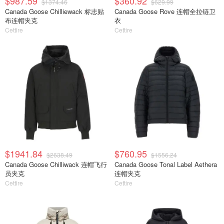
$987.59
$360.92
$1374.46
$629.99
Canada Goose Chilliewack 标志贴
Canada Goose Rove 连帽全拉链卫
布连帽夹克
衣
Cettire
Cettire
$1941.84
$760.95
$2638.49
$1556.24
Canada Goose Chilliwack 连帽飞行
Canada Goose Tonal Label Aethera
员夹克
连帽夹克
Cettire
Cettire