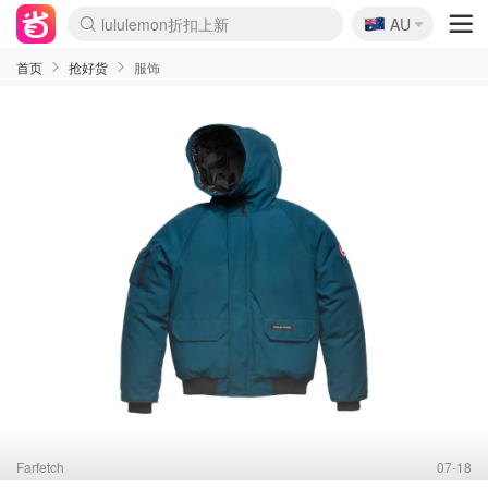
🇦🇺
Sasa美妆护肤3.5折
AU
lululemon折扣上新
SSENSE年中2.5折
FreshBeauty好价汇总
Cettire降价+叠9折
WWS Coles超市实拍
viagogo二手票捡漏
Myer超级周末
The Outnet奢牌1折起
David Jones 3折起
Flannels大牌1折
Perfumes Club护肤1折
AMIRO面罩$251
Amazon折扣汇总
eToro入金$200送$50
Amazon数码好物
ICONIC本周7.5折
ThedoubleF高奢地板价
Moose Knuckles 6折
丝芙兰5折起
EUFY摄像头$98
Selenichast首饰2折
Trip机票酒店促销
YSL送5件彩妆礼
Amazon家居好物
Amazon美妆护肤
雅漾大喷$8
过敏原检测盒$33
伊索独家赠50ml沐浴露
科颜氏高保湿面霜$29
SEALIFE海洋馆门票6折
丝塔芙大白罐$16
订阅Newsletter送香薰
Cult Beauty 6.8折
Harrods圣诞日历$525
LN-CC奢牌私促3折
d'Alba空姐喷雾$16
EVE LOM套装£56
Bernardelli独家4折
Adore Beauty 6折起
CT圣诞日历
Mytheresa奢品2.7折
Luxury Escapes 9折
Currentbody美容仪$881
MOON Garden Live
Roborock扫地机$649
Tingo Life水杯$24
Valentino官网5折
CR洗护套装$23
修丽可4件套$159
Myer彩妆2件7折
GANNI官网4.5折
Stylevana韩妆4折
Tessabit高奢8.5折
OGX洗发水$11
Amazon阿德莱德次日达
卡诗8.5折+赠礼
Philips Hue灯具8折
首页
抢好货
服饰
Farfetch
07-18