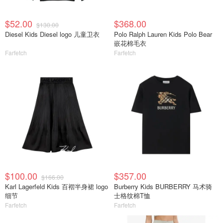
$52.00
$368.00
$130.00
Diesel Kids Diesel logo 儿童卫衣
Polo Ralph Lauren Kids Polo Bear
嵌花棉毛衣
Farfetch
Farfetch
$100.00
$357.00
$166.00
Karl Lagerfeld Kids 百褶半身裙 logo
Burberry Kids BURBERRY 马术骑
细节
士格纹棉T恤
Farfetch
Farfetch