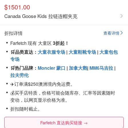
$1501.00
Canada Goose Kids 拉链连帽夹克
折扣详情
查看详情
Farfetch 现有 大童区
3折起！
🛒品类直达：
大童衣服专场
|
大童鞋靴专场
|
大童包包
专场
🛒热门品牌：
Moncler 蒙口
|
加拿大鹅
|
MM6马吉拉
|
拉夫劳伦
✈️订单满$250澳洲境内免运费。
💰买手店特质，价格可能会随库存、汇率等因素随时
变动，以网页显示价格为准。
折扣随时截止。
Farfetch 直达购买链接 →