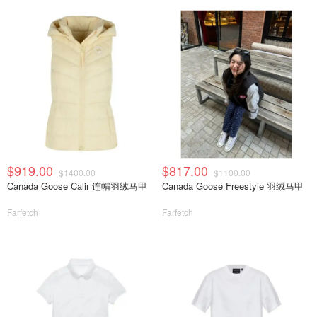
$919.00
$817.00
$1400.00
$1100.00
Canada Goose Calir 连帽羽绒马甲
Canada Goose Freestyle 羽绒马甲
Farfetch
Farfetch