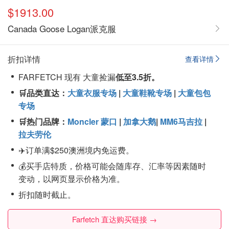
$1913.00
Canada Goose Logan派克服
折扣详情
查看详情
FARFETCH 现有 大童捡漏
低至3.5折。
🛒品类直达：
大童衣服专场
|
大童鞋靴专场
|
大童包包
专场
🛒热门品牌：
Moncler 蒙口
|
加拿大鹅
|
MM6马吉拉
|
拉夫劳伦
✈️订单满$250澳洲境内免运费。
💰买手店特质，价格可能会随库存、汇率等因素随时
变动，以网页显示价格为准。
折扣随时截止。
Farfetch 直达购买链接 →