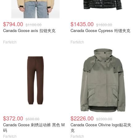
$794.00
$1435.00
$1100.00
$1600.00
Canada Goose axis 拉链夹克
Canada Goose Cypress 绗缝夹克
Farfetch
Farfetch
$372.00
$2226.00
$600.00
$2300.00
Canada Goose 刺绣运动裤 黑色 M
Canada Goose Olivine logo贴花夹
码
克
Farfetch
Farfetch