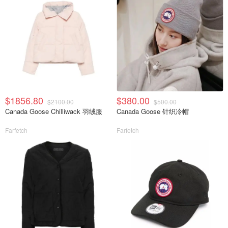
$1856.80
$380.00
$2100.00
$500.00
Canada Goose Chilliwack 羽绒服
Canada Goose 针织冷帽
Farfetch
Farfetch