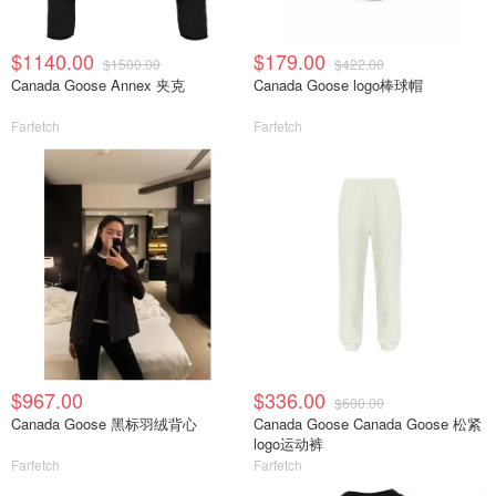
$1140.00
$179.00
$1500.00
$422.00
Canada Goose Annex 夹克
Canada Goose logo棒球帽
Farfetch
Farfetch
$967.00
$336.00
$600.00
Canada Goose 黑标羽绒背心
Canada Goose Canada Goose 松紧
logo运动裤
Farfetch
Farfetch