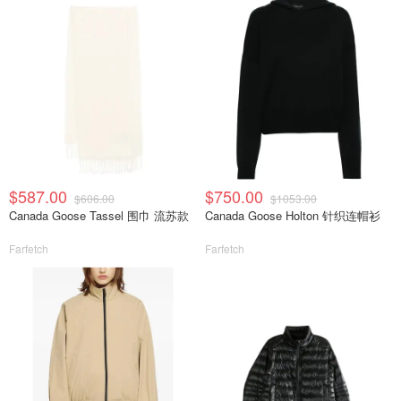
$587.00
$750.00
$606.00
$1053.00
Canada Goose Tassel 围巾 流苏款
Canada Goose Holton 针织连帽衫
Farfetch
Farfetch