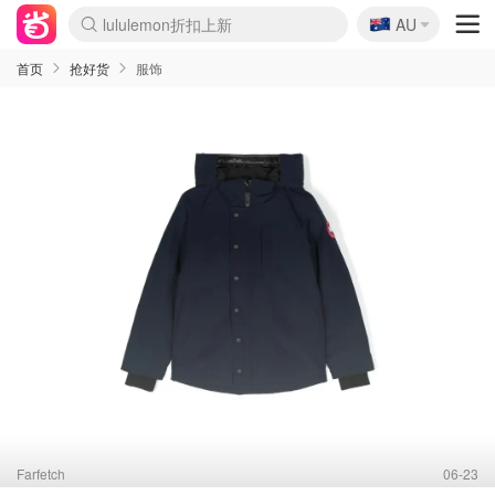
🇦🇺
Sasa美妆护肤3.5折
AU
lululemon折扣上新
SSENSE年中2.5折
FreshBeauty好价汇总
Cettire降价+叠9折
WWS Coles超市实拍
viagogo二手票捡漏
Myer超级周末
The Outnet奢牌1折起
David Jones 3折起
Flannels大牌1折
Perfumes Club护肤1折
AMIRO面罩$251
Amazon折扣汇总
eToro入金$200送$50
Amazon数码好物
ICONIC本周7.5折
ThedoubleF高奢地板价
Moose Knuckles 6折
丝芙兰5折起
EUFY摄像头$98
Selenichast首饰2折
Trip机票酒店促销
YSL送5件彩妆礼
Amazon家居好物
Amazon美妆护肤
雅漾大喷$8
过敏原检测盒$33
伊索独家赠50ml沐浴露
科颜氏高保湿面霜$29
SEALIFE海洋馆门票6折
丝塔芙大白罐$16
订阅Newsletter送香薰
Cult Beauty 6.8折
Harrods圣诞日历$525
LN-CC奢牌私促3折
d'Alba空姐喷雾$16
EVE LOM套装£56
Bernardelli独家4折
Adore Beauty 6折起
CT圣诞日历
Mytheresa奢品2.7折
Luxury Escapes 9折
Currentbody美容仪$881
MOON Garden Live
Roborock扫地机$649
Tingo Life水杯$24
Valentino官网5折
CR洗护套装$23
修丽可4件套$159
Myer彩妆2件7折
GANNI官网4.5折
Stylevana韩妆4折
Tessabit高奢8.5折
OGX洗发水$11
Amazon阿德莱德次日达
卡诗8.5折+赠礼
Philips Hue灯具8折
首页
抢好货
服饰
Farfetch
06-23