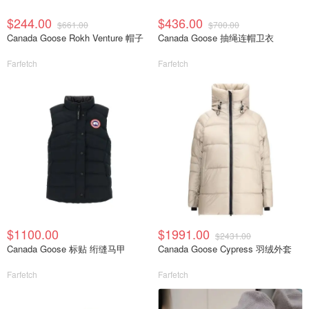
$244.00
$436.00
$661.00
$700.00
Canada Goose Rokh Venture 帽子
Canada Goose 抽绳连帽卫衣
Farfetch
Farfetch
$1100.00
$1991.00
$2431.00
Canada Goose 标贴 绗缝马甲
Canada Goose Cypress 羽绒外套
Farfetch
Farfetch