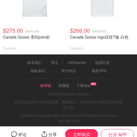
$275.00
$266.00
$500.00
$420.00
Canada Goose 系扣polo衫
Canada Goose logo压纹T恤 白色
Farfetch
Farfetch
联系我们
黑五
InRewards
饭团外卖
隐私条款
用户协议
版权声明
触屏版
电脑版
下载App
2019©dealmoon.com.au
页面信息由用户分享或品牌、商家提供，由Dealmoon核实后发布折
扣广告
Dealmoon may get paid by brands or deals when user buy
through links
立即购买
评论
分享
打开 APP