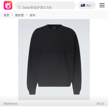
🇦🇺
Sasa美妆护肤3.5折
AU
lululemon折扣上新
SSENSE年中2.5折
FreshBeauty好价汇总
Cettire降价+叠9折
WWS Coles超市实拍
viagogo二手票捡漏
Myer超级周末
The Outnet奢牌1折起
David Jones 3折起
Flannels大牌1折
Perfumes Club护肤1折
AMIRO面罩$251
Amazon折扣汇总
eToro入金$200送$50
Amazon数码好物
ICONIC本周7.5折
ThedoubleF高奢地板价
Moose Knuckles 6折
丝芙兰5折起
EUFY摄像头$98
Selenichast首饰2折
Trip机票酒店促销
YSL送5件彩妆礼
Amazon家居好物
Amazon美妆护肤
雅漾大喷$8
过敏原检测盒$33
伊索独家赠50ml沐浴露
科颜氏高保湿面霜$29
SEALIFE海洋馆门票6折
丝塔芙大白罐$16
订阅Newsletter送香薰
Cult Beauty 6.8折
Harrods圣诞日历$525
LN-CC奢牌私促3折
d'Alba空姐喷雾$16
EVE LOM套装£56
Bernardelli独家4折
Adore Beauty 6折起
CT圣诞日历
Mytheresa奢品2.7折
Luxury Escapes 9折
Currentbody美容仪$881
MOON Garden Live
Roborock扫地机$649
Tingo Life水杯$24
Valentino官网5折
CR洗护套装$23
修丽可4件套$159
Myer彩妆2件7折
GANNI官网4.5折
Stylevana韩妆4折
Tessabit高奢8.5折
OGX洗发水$11
Amazon阿德莱德次日达
卡诗8.5折+赠礼
Philips Hue灯具8折
首页
抢好货
服饰
Mytheresa
06-23