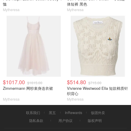
恤
体短裤 黑色
Mytheresa
Mytheresa
$1017.00
$514.80
$1615.00
$715.00
Zimmermann 网纱束身连衣裙
Vivienne Westwood Ella 短款棉质针
织背心
Mytheresa
Mytheresa
联系我们
黑五
InRewards
饭团外卖
隐私条款
用户协议
版权声明