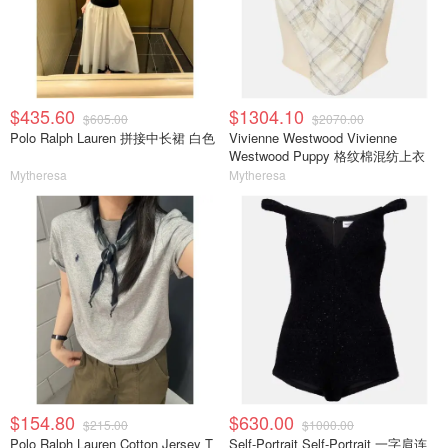
$435.60
$1304.10
$605.00
$2070.00
Polo Ralph Lauren 拼接中长裙 白色
Vivienne Westwood Vivienne
Westwood Puppy 格纹棉混纺上衣
Mytheresa
Mytheresa
$154.80
$630.00
$215.00
$1000.00
Polo Ralph Lauren Cotton Jersey T
Self-Portrait Self-Portrait 一字肩连