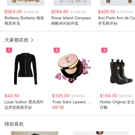
$924.00
$584.80
$428.00
$1650.00
$1045.00
$1070.00
Burberry Burberry 格纹
Stone Island Compass
Ami Paris Ami de Co
棉质夹克
棉帆布衬衫外套
羊毛棉开衫
大家都在抢
1
2
3
$43.50
$105.00
$104.30
$150.00
$220.00
Louis Vuitton 黑色荷叶
Yves Saint Laurent 气垫
Hunter Original 女士牛
边罗纹棉质开衫
2件7折
仔靴
猜你喜欢