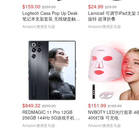
$159.00
$24.99
$289.95
$29.99
Logitech Casa Pop Up Desk
Lamicall 可调节iPad支架 3
笔记本支架套装 无线键盘触控
旋转 超薄折叠
板
Amazon澳洲亚马逊
Amazon澳洲亚马逊
$849.32
$151.99
$999.20
$188.99
REDMAGIC 11 Pro 12GB
NVBOTY LED光疗面罩 4
256GB 144Hz 5G游戏手机 黑
400灯珠 可充电
色
Amazon澳洲亚马逊
Amazon澳洲亚马逊