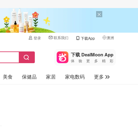
联系我们
澳洲
登录
下载App
🇺🇸
美国
下载 DealMoon App
体验更多精彩
🇨🇳
中国
美食
保健品
家居
家电数码
更多
🇨🇦
加拿大
🇬🇧
汽车
英国
旅游
🇩🇪
德国
母婴儿童
🇫🇷
法国
🇮🇹
意大利