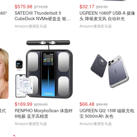
$575.98
$32.17
$719.99
$99.99
60°
SATECHI Thunderbolt 5
UGREEN 1080P USB-A 摄像
CubeDock NVMe硬盘盒 银色
头 降噪麦克风 自动补光
80Gbps 140W扩展坞
Amazon澳洲亚马逊
Amazon澳洲亚马逊
$169.99
$66.48
$239.00
$99.99
模式
RENPHO MorphoScan 体脂秤
UGREEN QI2 15W 磁吸充电
8电极 蓝牙高精度
宝 5000mAh 灰色
Amazon澳洲亚马逊
Amazon澳洲亚马逊