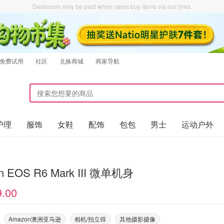
Dealmoon may be paid when users buy items via our links.
免费试用
社区
兑换商城
商家导航
护理
服饰
女鞋
配饰
包包
男士
运动户外
n EOS R6 Mark III 微单机身
9.00
Amazon澳洲亚马逊
相机/拍立得
其他摄影摄像