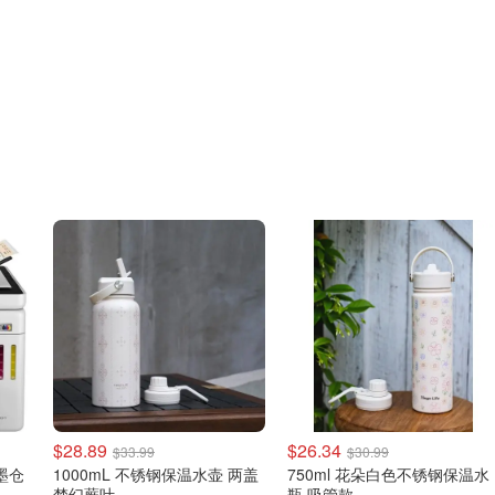
$28.89
$26.34
$33.99
$30.99
 墨仓
1000mL 不锈钢保温水壶 两盖
750ml 花朵白色不锈钢保温水
梦幻蕨叶
瓶 吸管款