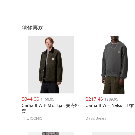
猜你喜欢
$344.96
$217.46
$459.95
$289.95
Carhartt WIP Michigan 夹克外
Carhartt WIP Nelson 卫衣
套
THE ICONIC
David Jones