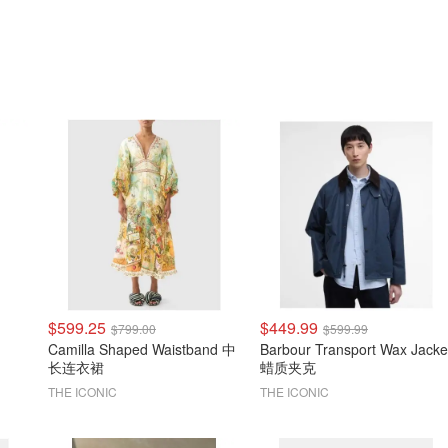
$599.25
$449.99
$799.00
$599.99
Camilla Shaped Waistband 中
Barbour Transport Wax Jacke
长连衣裙
蜡质夹克
THE ICONIC
THE ICONIC