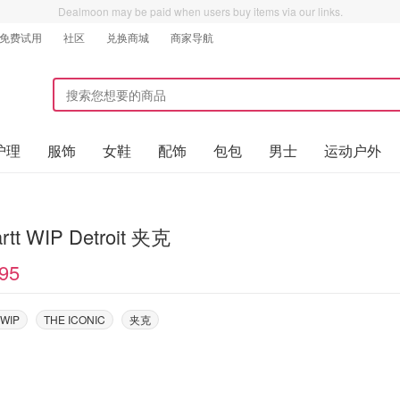
Dealmoon may be paid when users buy items via our links.
免费试用
社区
兑换商城
商家导航
护理
服饰
女鞋
配饰
包包
男士
运动户外
rtt WIP Detroit 夹克
95
 WIP
THE ICONIC
夹克