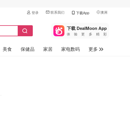
联系我们
澳洲
登录
下载App
🇺🇸
美国
下载 DealMoon App
体验更多精彩
🇨🇳
中国
美食
保健品
家居
家电数码
更多
🇨🇦
加拿大
🇬🇧
汽车
英国
旅游
🇩🇪
德国
母婴儿童
🇫🇷
法国
🇮🇹
意大利
🇦🇺
澳洲
🇳🇿
新西兰