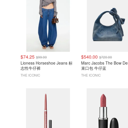
$74.25
$540.00
$99.00
$720.00
Lioness Horseshoe Jeans 标
Marc Jacobs The Bow De
志性牛仔裤
束口包 牛仔蓝
THE ICONIC
THE ICONIC