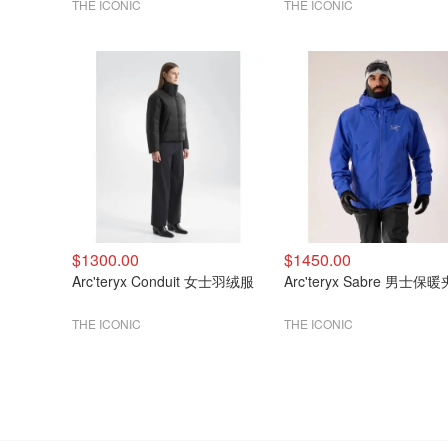
THE ICONIC
THE ICONIC
$1300.00
$1450.00
Arc'teryx Conduit 女士羽绒服
Arc'teryx Sabre 男士保
THE ICONIC
THE ICONIC