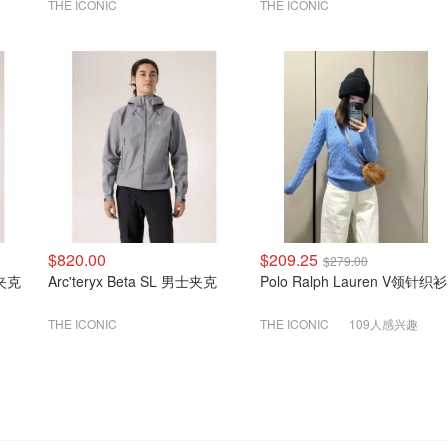
THE ICONIC
THE ICONIC
$820.00
$209.25
$279.00
暖夹克
Arc'teryx Beta SL 男士夹克
Polo Ralph Lauren V领针织衫
THE ICONIC
THE ICONIC
109人感兴趣