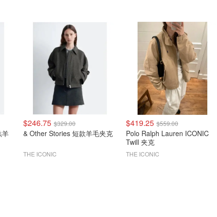
$246.75
$419.25
$329.00
$559.00
 羔羊
& Other Stories 短款羊毛夹克
Polo Ralph Lauren ICONIC
Twill 夹克
THE ICONIC
THE ICONIC