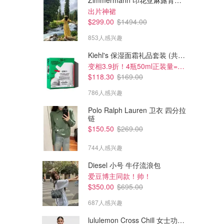
Zimmermann 印花亚麻露背中长连衣裙
出片神裙
$299.00
$1494.00
853人感兴趣
Kiehl's 保湿面霜礼品套装 (共200ml)
变相3.9折！4瓶50ml正装量=$29/瓶
$118.30
$169.00
786人感兴趣
Polo Ralph Lauren 卫衣 四分拉
链
$262.50
$119.96
$350.00
$159.95
$150.50
$269.00
The North Face Reign On 夹
Levi's Shrunken 90s 牛仔夹克
克 黑色款
744人感兴趣
THE ICONIC
THE ICONIC
Diesel 小号 牛仔流浪包
爱豆博主同款！帅！
$350.00
$695.00
687人感兴趣
lululemon Cross Chill 女士功能夹克