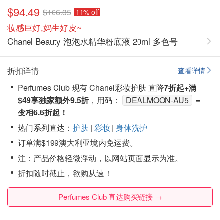
$94.49
$106.35
11% off
妆感巨好,妈生好皮~
Chanel Beauty 泡泡水精华粉底液 20ml 多色号
折扣详情
查看详情
Perfumes Club 现有 Chanel彩妆护肤 直降
7折起+满
$49享
独家额外9.5折
，用码：
DEALMOON-AU5
=
变相6.6折起！
热门系列直达：
护肤
|
彩妆
|
身体洗护
订单满$199澳大利亚境内免运费。
注
：产品价格轻微浮动，以网站页面显示为准。
折扣随时截止，欲购从速！
Perfumes Club 直达购买链接 →