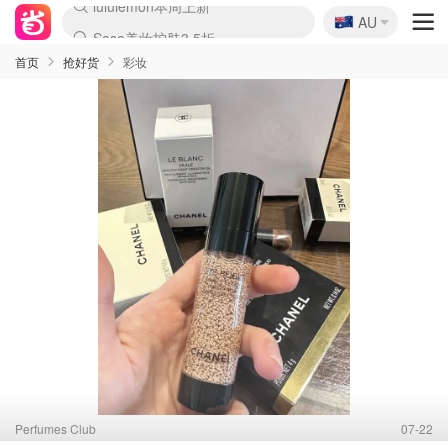
🇦🇺
Sasa美妆护肤3.5折
AU
lululemon本周上新
SSENSE年中3折
FreshBeauty好价汇总
Cettire降价+叠9折
Farfetch折上8折
WWS Coles超市实拍
viagogo二手票捡漏
Myer清仓1折起
The Outnet奢牌1折起
David Jones 3折起
Flannels大牌1折
Perfumes Club护肤1折
AMIRO返校季6.2折
Oweek抽奖送Airpods
Amazon折扣汇总
eToro入金$200送$50
Amazon数码好物
ICONIC本周7.5折
ThedoubleF高奢地板价
Moose Knuckles 6折
丝芙兰5折起
EUFY官网3.7折起
Selenichast首饰2折
Trip机票酒店促销
YSL送5件彩妆礼
Amazon家居好物
BIGBANG巡演开票
David Jones时尚3折
Amazon美妆护肤
雅漾大喷$8
过敏原检测盒$33
伊索独家赠50ml沐浴露
科颜氏送高保湿面霜
SEALIFE海洋馆门票6折
丝塔芙大白罐$16
订阅Newsletter送香薰
Cult Beauty 6.8折
Harrods圣诞日历2.3折
LN-CC奢牌私促3折
d'Alba空姐喷雾$16
EVE LOM套装逆天2折
Bernardelli独家4折
Adore Beauty 6折起
CT圣诞日历
Mytheresa奢品2.7折
首页
抢好货
彩妆
Perfumes Club
07-22