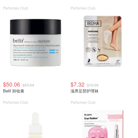
Perfumes Club
Perfumes Club
$50.06
$7.32
$55.64
$12.28
Belif 卸妆膏
滋养足部护理袜
Perfumes Club
Perfumes Club