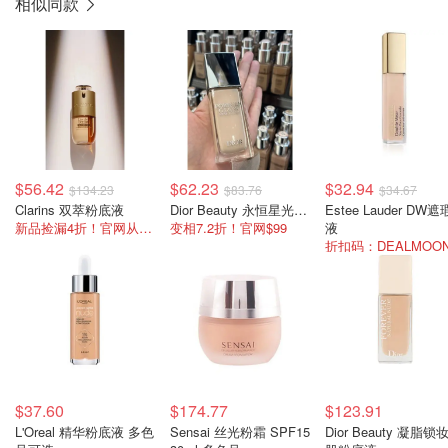
相似同款
$56.42
$62.23
$32.94
$134.23
$83.76
$34.67
Clarins 双萃粉底液
Dior Beauty 永恒星光粉底液
Estee Lauder DW遮
新品捡漏4折！官网从未降价过！
变相7.2折！官网$99
液
$37.60
$174.77
$123.91
L'Oreal 精华粉底液 多色
Sensai 丝光粉霜 SPF15
Dior Beauty 凝脂锁