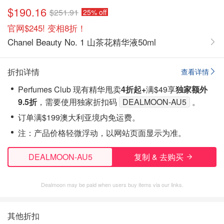
$190.16
$251.91
25% off
官网$245! 变相8折！
Chanel Beauty No. 1 山茶花精华液50ml
折扣详情
查看详情
Perfumes Club 现有精华甩卖
4折起+
满$49享
独家
额外
9.5折
，需要使用独家折扣码
DEALMOON-AU5
。
订单满$199澳大利亚境内免运费。
注
：产品价格轻微浮动，以网站页面显示为准。
DEALMOON-AU5
复制 & 去购买
Dealmoon may be paid when users buy items via our links.
其他折扣