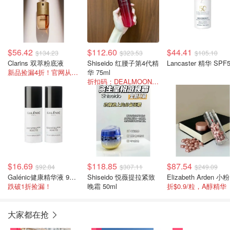
$56.42
$112.60
$44.41
$134.23
$323.53
$105.10
Clarins 双萃粉底液
Shiseido 红腰子第4代精
Lancaster 精华 SPF
新品捡漏4折！官网从未降价过！
华 75ml
折扣码：DEALMOON-AU5
$16.69
$118.85
$87.54
$92.84
$307.11
$249.09
Galénic健康精华液 9ml/2瓶
Shiseido 悦薇提拉紧致
E
跌破1折捡漏！
晚霜 50ml
折$0.9/粒，A醇精华
大家都在抢