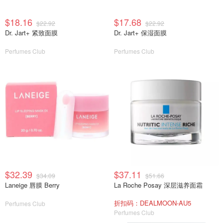
$18.16
$17.68
$22.92
$22.92
Dr. Jart+ 紧致面膜
Dr. Jart+ 保湿面膜
Perfumes Club
Perfumes Club
$32.39
$37.11
$34.09
$51.66
Laneige 唇膜 Berry
La Roche Posay 深层滋养面霜
折扣码：DEALMOON-AU5
Perfumes Club
Perfumes Club