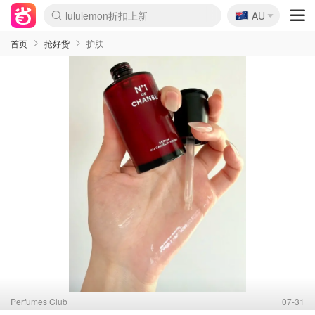
🇦🇺
Sasa美妆护肤3.5折
AU
lululemon折扣上新
SSENSE年中2.5折
FreshBeauty好价汇总
Cettire降价+叠9折
WWS Coles超市实拍
viagogo二手票捡漏
Myer超级周末
The Outnet奢牌1折起
David Jones 3折起
Flannels大牌1折
Perfumes Club护肤1折
AMIRO面罩$251
Amazon折扣汇总
eToro入金$200送$50
Amazon数码好物
ICONIC本周7.5折
ThedoubleF高奢地板价
Moose Knuckles 6折
丝芙兰5折起
EUFY摄像头$98
Selenichast首饰2折
Trip机票酒店促销
YSL送5件彩妆礼
Amazon家居好物
Amazon美妆护肤
雅漾大喷$8
过敏原检测盒$33
伊索独家赠50ml沐浴露
科颜氏高保湿面霜$29
SEALIFE海洋馆门票6折
丝塔芙大白罐$16
订阅Newsletter送香薰
Cult Beauty 6.8折
Harrods圣诞日历$525
LN-CC奢牌私促3折
d'Alba空姐喷雾$16
EVE LOM套装£56
Bernardelli独家4折
Adore Beauty 6折起
CT圣诞日历
Mytheresa奢品2.7折
Luxury Escapes 9折
Currentbody美容仪$881
MOON Garden Live
Roborock扫地机$649
Tingo Life水杯$24
Valentino官网5折
CR洗护套装$23
修丽可4件套$159
Myer彩妆2件7折
GANNI官网4.5折
Stylevana韩妆4折
Tessabit高奢8.5折
OGX洗发水$11
Amazon阿德莱德次日达
卡诗8.5折+赠礼
Philips Hue灯具8折
首页
抢好货
护肤
Perfumes Club
07-31