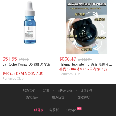
$51.55
$666.47
$71.02
$1232.54
La Roche Posay B5 眼部精华液
Helena Rubinstein 升级版 黑绷带面霜 100ml
补货！50ml才$332=国内价3.9折！
折扣码：DEALMOON-AU5
Perfumes Club
Perfumes Club
联系我们
黑五
InRewards
饭团外卖
隐私条款
用户协议
版权声明
触屏版
电脑版
下载App