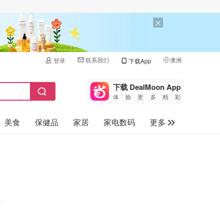
联系我们
澳洲
登录
下载App
🇺🇸
美国
下载 DealMoon App
体验更多精彩
🇨🇳
中国
美食
保健品
家居
家电数码
更多
🇨🇦
加拿大
🇬🇧
汽车
英国
旅游
🇩🇪
德国
母婴儿童
🇫🇷
法国
🇮🇹
意大利