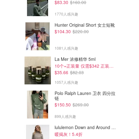
$83.30
$160.00
1770人感兴趣
Hunter Original Short 女士短靴
$104.30
$220.00
1081人感兴趣
La Mer 浓修精华 5ml
10个=正装量 仅需$342 正装半价！
$35.66
$82.03
1057人感兴趣
Polo Ralph Lauren 卫衣 四分拉
链
$577.00
$355.50
$1067.00
$684.00
$150.50
$269.00
Chanel SQUARE 方形太阳镜
Chanel CH3392 平光镜
899人感兴趣
素颜镜的神！！
Dealmoon澳新省钱快报
Dealmoon澳新省钱快报
lululemon Down and Around 羽绒夹克
暖揭灰！5.4折