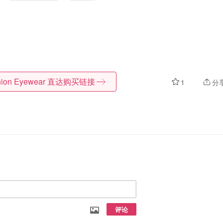
hion Eyewear
直达购买链接
1
分
评论