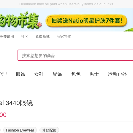
Dealmoon may be paid when users buy items via our links.
免费试用
社区
兑换商城
商家导航
护理
服饰
女鞋
配饰
包包
男士
运动户外
el 3440眼镜
00
Fashion Eyewear
其他配饰