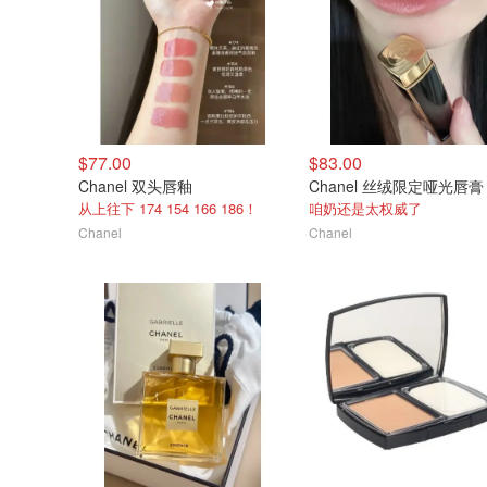
$77.00
$83.00
Chanel 双头唇釉
Chanel 丝绒限定哑光唇膏 
从上往下 174 154 166 186！
咱奶还是太权威了
Chanel
Chanel