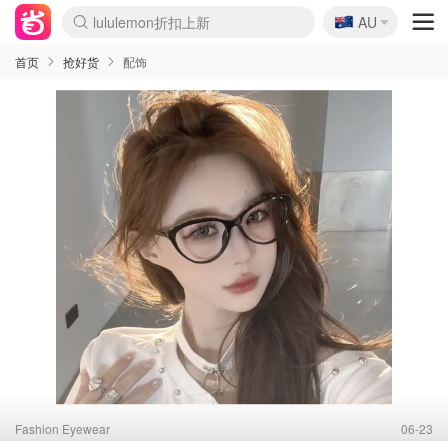
🇦🇺
Sasa美妆护肤3.5折
AU
lululemon折扣上新
SSENSE年中3折
FreshBeauty好价汇总
Cettire降价+叠9折
Farfetch折上8折
WWS Coles超市实拍
viagogo二手票捡漏
Myer清仓1折起
The Outnet奢牌1折起
David Jones 3折起
Flannels大牌1折
Perfumes Club护肤1折
AMIRO返校季6.2折
Oweek抽奖送Airpods
Amazon折扣汇总
eToro入金$200送$50
Amazon数码好物
ICONIC本周7.5折
ThedoubleF高奢地板价
Moose Knuckles 6折
丝芙兰5折起
EUFY官网3.7折起
Selenichast首饰2折
Trip机票酒店促销
YSL送5件彩妆礼
Amazon家居好物
BIGBANG巡演开票
David Jones时尚3折
Amazon美妆护肤
雅漾大喷$8
过敏原检测盒$33
伊索独家赠50ml沐浴露
科颜氏清仓3折
SEALIFE海洋馆门票6折
丝塔芙大白罐$16
订阅Newsletter送香薰
Cult Beauty 6.8折
Harrods圣诞日历2.3折
LN-CC奢牌私促3折
d'Alba空姐喷雾$16
EVE LOM套装逆天2折
Bernardelli独家4折
Adore Beauty 6折起
CT圣诞日历
Mytheresa奢品2.7折
Luxury Escapes 9折
Currentbody美容仪9折
卡诗9折+赠4件礼
MOON Garden Live
ALLSAINTS美衣3折
Roborock扫地机3.7折
Tingo Life水杯$24
Valentino官网5折
CR洗发护发6.3折
首页
抢好货
配饰
Fashion Eyewear
06-23