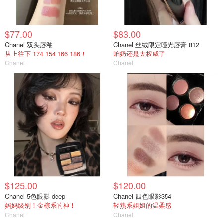
$77.00
$83.00
Chanel 双头唇釉
Chanel 丝绒限定哑光唇膏 812
从上往下 174 154 166 186！
咱奶还是太权威了
Chanel
Chanel
$125.00
$120.00
Chanel 5色眼影 deep
Chanel 四色眼影354
妈妈级别！金棕系的神！
轻熟系姐姐的温柔感
Chanel
Chanel