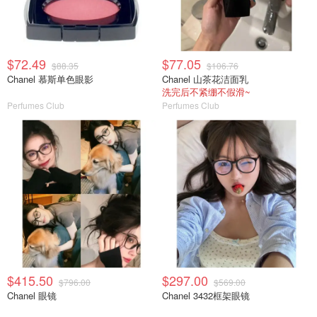
$72.49
$77.05
$88.35
$106.76
Chanel 慕斯单色眼影
Chanel 山茶花洁面乳
洗完后不紧绷不假滑~
Perfumes Club
Perfumes Club
$415.50
$297.00
$796.00
$569.00
Chanel 眼镜
Chanel 3432框架眼镜