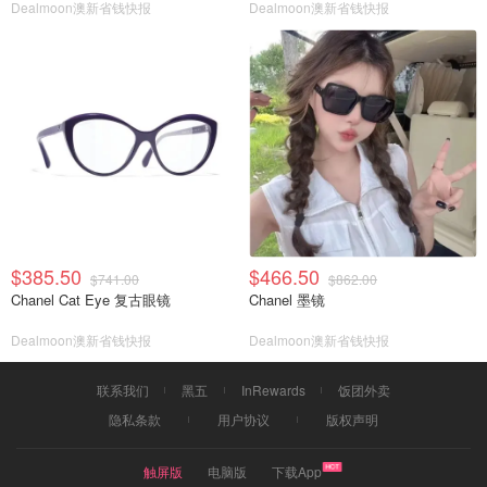
Dealmoon澳新省钱快报
Dealmoon澳新省钱快报
$385.50
$466.50
$741.00
$862.00
Chanel Cat Eye 复古眼镜
Chanel 墨镜
Dealmoon澳新省钱快报
Dealmoon澳新省钱快报
联系我们
黑五
InRewards
饭团外卖
隐私条款
用户协议
版权声明
触屏版
电脑版
下载App