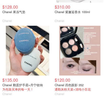
$128.00
$310.00
Chanel 果冻气垫
Chanel 紫邂逅香水 100ml
Chanel
Chanel
$135.00
$120.00
Chanel 鹅蛋护手霜+丹宁收纳
Chanel 四色眼影 352
为包装买单的每一天！
通勤灰粉天菜+清纯小百花
Chanel
Chanel