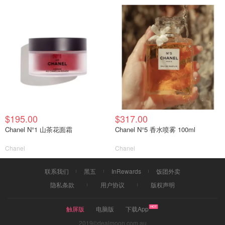
$195.00
$317.00
Chanel N°1 山茶花面霜
Chanel N°5 香水喷雾 100ml
Chanel
Chanel
联系我们
黑五
InRewards
饭团外卖
隐私条款
用户协议
版权声明
触屏版
电脑版
下载App
2019©dealmoon.com.au