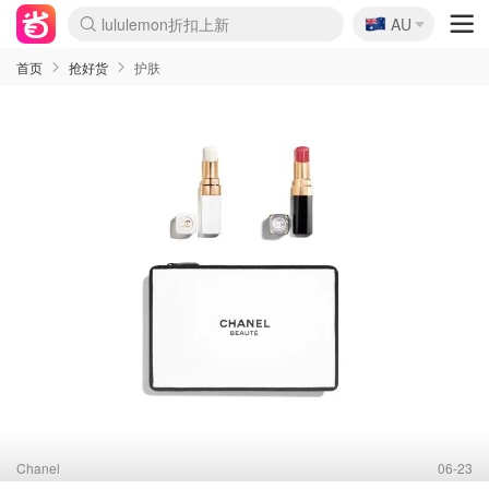
lululemon折扣上新
🇦🇺
Sasa美妆护肤3.5折
AU
SSENSE年中2.5折
FreshBeauty好价汇总
Cettire降价+叠9折
WWS Coles超市实拍
viagogo二手票捡漏
Myer折扣汇总
The Outnet奢牌1折起
David Jones 3折起
Flannels大牌1折
Perfumes Club护肤1折
AMIRO面罩$251
Amazon折扣汇总
Amazon数码好物
ThedoubleF高奢地板价
Moose Knuckles 6折
EUFY摄像头$98
Selenichast首饰2折
悉尼-墨尔本机票$29
Amazon家居好物
Amazon美妆护肤
雅漾大喷$8
过敏原检测盒$33
科颜氏高保湿面霜$29
SEALIFE海洋馆门票6折
丝塔芙大白罐$16
订阅Newsletter送香薰
Harrods圣诞日历$525
LN-CC奢牌私促
d'Alba空姐喷雾$16
EVE LOM套装£56
Bernardelli独家4折
Adore Beauty 6折起
Mytheresa奢品2.7折
Currentbody美容仪$881
MOON Garden Live
CR洗护套装$23
GANNI官网4.5折
Stylevana韩妆4折
Tessabit高奢8.5折
OGX洗发水$11
Amazon阿德莱德次日达
卡诗8.5折+赠礼
Philips Hue灯具8折
La Mer送8件礼值$529
始祖鸟 石头岛 8折
雅诗兰黛7.5折+赠礼
祖玛珑赠5件礼
惊❗️修丽可赠42ml精华
Loewe/BBR高奢8折
黑五价❗阿玛尼全场8折
Crocs洞洞鞋$36
A王情侣卫衣推荐
三星4K智能电视$664
倩碧7.5折+赠$110礼
Bobbi Brown 8折+赠礼
M.A.C 7.5折+赠彩妆套装
首页
抢好货
护肤
Chanel
06-23