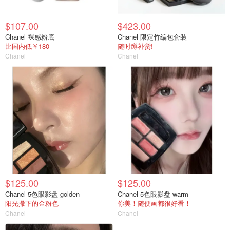
$107.00
$423.00
Chanel 裸感粉底
Chanel 限定竹编包套装
比国内低￥180
随时蹲补货!
Chanel
Chanel
$125.00
$125.00
Chanel 5色眼影盘 golden
Chanel 5色眼影盘 warm
阳光撒下的金粉色
你美！随便画都很好看！
Chanel
Chanel