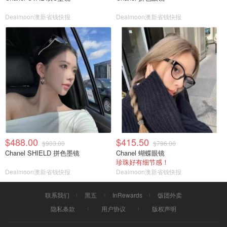
Dealmoon澳新省钱快报
Dealmoon澳新省钱快报
$488.00
$415.50
$903.00
$796.00
Chanel SHIELD 拼色墨镜
Chanel 蝴蝶眼镜
珍珠好有细节感！
Dealmoon澳新省钱快报
Dealmoon澳新省钱快报
联系我们
黑五
InRewards
饭团外卖
隐私条款
用户协议
版权声明