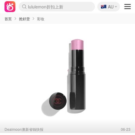
lululemon折扣上新
🇦🇺
AU
Sasa美妆护肤3.5折
SSENSE年中2.5折
FreshBeauty好价汇总
Cettire降价+叠9折
WWS Coles超市实拍
viagogo二手票捡漏
Myer超级周末
The Outnet奢牌1折起
David Jones 3折起
Flannels大牌1折
Perfumes Club护肤1折
AMIRO面罩$251
Amazon折扣汇总
eToro入金$200送$50
Amazon数码好物
ICONIC本周7.5折
ThedoubleF高奢地板价
Moose Knuckles 6折
丝芙兰5折起
EUFY摄像头$98
Selenichast首饰2折
Trip机票酒店促销
YSL送5件彩妆礼
Amazon家居好物
Amazon美妆护肤
雅漾大喷$8
过敏原检测盒$33
伊索独家赠50ml沐浴露
科颜氏高保湿面霜$29
SEALIFE海洋馆门票6折
丝塔芙大白罐$16
订阅Newsletter送香薰
Cult Beauty 6.8折
Harrods圣诞日历$525
LN-CC奢牌私促3折
d'Alba空姐喷雾$16
EVE LOM套装£56
Bernardelli独家4折
Adore Beauty 6折起
CT圣诞日历
Mytheresa奢品2.7折
Luxury Escapes 9折
Currentbody美容仪$881
MOON Garden Live
Roborock扫地机$649
Tingo Life水杯$24
Valentino官网5折
CR洗护套装$23
修丽可4件套$159
Myer彩妆2件7折
GANNI官网4.5折
Stylevana韩妆4折
Tessabit高奢8.5折
OGX洗发水$11
Amazon阿德莱德次日达
卡诗8.5折+赠礼
Philips Hue灯具8折
首页
抢好货
彩妆
Dealmoon澳新省钱快报
06-23