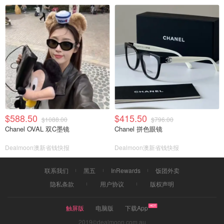
$588.50
$415.50
$1088.00
$796.00
Chanel OVAL 双C墨镜
Chanel 拼色眼镜
Dealmoon澳新省钱快报
Dealmoon澳新省钱快报
联系我们
黑五
InRewards
饭团外卖
隐私条款
用户协议
版权声明
触屏版
电脑版
下载App
2019©dealmoon.com.au