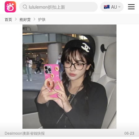
🇦🇺
Sasa美妆护肤3.5折
AU
lululemon折扣上新
SSENSE年中2.5折
FreshBeauty好价汇总
Cettire降价+叠9折
WWS Coles超市实拍
viagogo二手票捡漏
Myer超级周末
The Outnet奢牌1折起
David Jones 3折起
Flannels大牌1折
Perfumes Club护肤1折
AMIRO面罩$251
Amazon折扣汇总
eToro入金$200送$50
Amazon数码好物
ICONIC本周7.5折
ThedoubleF高奢地板价
Moose Knuckles 6折
丝芙兰5折起
EUFY摄像头$98
Selenichast首饰2折
Trip机票酒店促销
YSL送5件彩妆礼
Amazon家居好物
Amazon美妆护肤
雅漾大喷$8
过敏原检测盒$33
伊索独家赠50ml沐浴露
科颜氏高保湿面霜$29
SEALIFE海洋馆门票6折
丝塔芙大白罐$16
订阅Newsletter送香薰
Cult Beauty 6.8折
Harrods圣诞日历$525
LN-CC奢牌私促3折
d'Alba空姐喷雾$16
EVE LOM套装£56
Bernardelli独家4折
Adore Beauty 6折起
CT圣诞日历
Mytheresa奢品2.7折
Luxury Escapes 9折
Currentbody美容仪$881
MOON Garden Live
Roborock扫地机$649
Tingo Life水杯$24
Valentino官网5折
CR洗护套装$23
修丽可4件套$159
Myer彩妆2件7折
GANNI官网4.5折
Stylevana韩妆4折
Tessabit高奢8.5折
OGX洗发水$11
Amazon阿德莱德次日达
卡诗8.5折+赠礼
Philips Hue灯具8折
首页
抢好货
护肤
Dealmoon澳新省钱快报
06-23