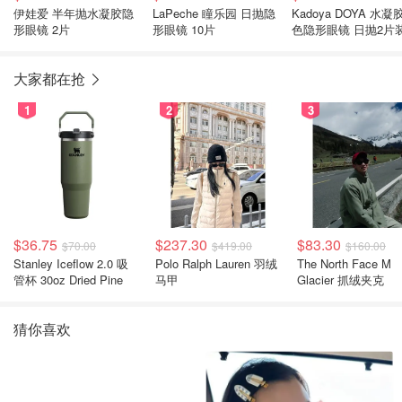
伊娃爱 半年抛水凝胶隐
LaPeche 瞳乐园 日抛隐
Kadoya DOYA 水凝
形眼镜 2片
形眼镜 10片
色隐形眼镜 日抛2片
大家都在抢
1
2
3
$36.75
$237.30
$83.30
$70.00
$419.00
$160.00
Stanley Iceflow 2.0 吸
Polo Ralph Lauren 羽绒
The North Face M
管杯 30oz Dried Pine
马甲
Glacier 抓绒夹克
猜你喜欢