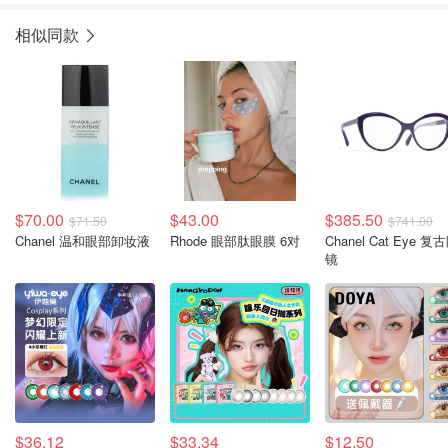
相似同款
$70.00
$43.00
$385.50
$71.50
$741.00
Chanel 温和眼部卸妆液
Rhode 眼部肽眼膜 6对
Chanel Cat Eye 复
镜
$36.12
$33.34
$12.50