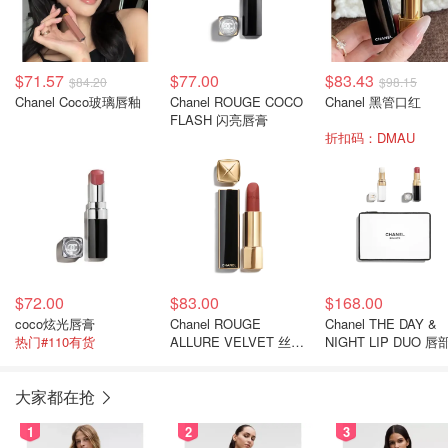
$71.57
$77.00
$83.43
$84.20
$98.15
Chanel Coco玻璃唇釉
Chanel ROUGE COCO
Chanel 黑管口红
FLASH 闪亮唇膏
折扣码：DMAU
$72.00
$83.00
$168.00
coco炫光唇膏
Chanel ROUGE
Chanel THE DAY &
热门#110有货
ALLURE VELVET 丝绒
NIGHT LIP DUO 唇
唇膏
装
大家都在抢
1
2
3