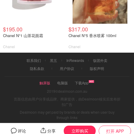
$195.00
$317.00
Chanel N°1 山茶花面霜
Chanel N°5 香水喷雾 100ml
Chanel
Chanel
联系我们
黑五
InRewards
饭团外卖
隐私条款
用户协议
版权声明
触屏版
电脑版
下载App
2019©dealmoon.com.au
页面信息由用户分享或品牌、商家提供，由Dealmoon核实后发布折
扣广告
Dealmoon may get paid by brands or deals when user buy
through links
立即购买
评论
分享
打开 APP