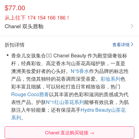
$77.00
从上往下 174 154 166 186！
Chanel 双头唇釉
折扣详情
查看详情
香奈儿女孩集合🙋‍♀️ Chanel Beauty 作为殿堂级奢妆标
杆，经典彩妆、高定香水与山茶花高端护肤，一直是
澳洲美妆爱好者的心头好。
N°5香水
作为品牌的标志性
产品，凭借其独特的花香调而深受喜爱。
彩妆系列
色
彩丰富且细腻，可以轻松打造日常精致妆容，热门
Rouge Coco唇膏
以其丰富的色彩和滋润的质感成为代
表性产品。护肤
N°1红山茶花系列
能够有效抗衰，为肌
肤注入年轻能量；还有保湿高手
Hydra Beauty山茶花
系列
。
Chanel 直达购买链接 →