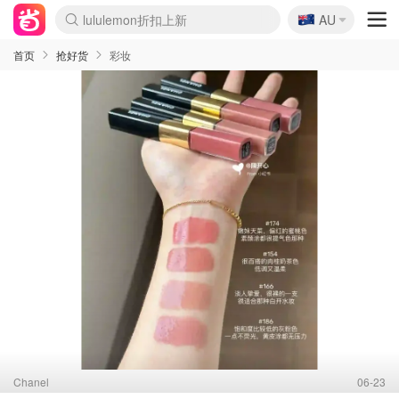
🇦🇺
Sasa美妆护肤3.5折
AU
lululemon折扣上新
SSENSE年中3折
FreshBeauty好价汇总
Cettire降价+叠9折
WWS Coles超市实拍
viagogo二手票捡漏
Myer超级周末1折
The Outnet奢牌1折起
David Jones 3折起
Flannels大牌1折
Perfumes Club护肤1折
AMIRO返校季6.2折
Amazon折扣汇总
eToro入金$200送$50
Amazon数码好物
ICONIC本周7.5折
ThedoubleF高奢地板价
Moose Knuckles 6折
丝芙兰5折起
EUFY官网3.7折起
Selenichast首饰2折
Trip机票酒店促销
YSL送5件彩妆礼
Amazon家居好物
Amazon美妆护肤
雅漾大喷$8
过敏原检测盒$33
伊索独家赠50ml沐浴露
科颜氏清仓3折
SEALIFE海洋馆门票6折
丝塔芙大白罐$16
订阅Newsletter送香薰
Cult Beauty 6.8折
Harrods圣诞日历2.3折
LN-CC奢牌私促3折
d'Alba空姐喷雾$16
EVE LOM套装逆天2折
Bernardelli独家4折
Adore Beauty 6折起
CT圣诞日历
Mytheresa奢品2.7折
Luxury Escapes 9折
Currentbody美容仪9折
MOON Garden Live
Roborock扫地机3.7折
Tingo Life水杯$24
Valentino官网5折
CR洗发护发6.3折
修丽可套装7.4折
Myer彩妆2件7折
GANNI官网4.5折
Stylevana韩妆4折
Tessabit高奢8.5折
OGX洗护4折
Amazon阿德莱德次日达
卡诗8.5折+赠礼
Philips Hue灯具8折
首页
抢好货
彩妆
Chanel
06-23