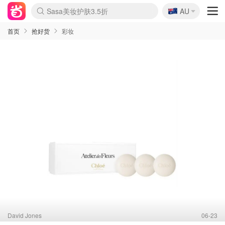
🇦🇺
Sasa美妆护肤3.5折
AU
lululemon折扣上新
SSENSE年中2.5折
FreshBeauty好价汇总
Cettire降价+叠9折
WWS Coles超市实拍
viagogo二手票捡漏
Myer折扣汇总
The Outnet奢牌1折起
David Jones 3折起
Flannels大牌1折
Perfumes Club护肤1折
AMIRO面罩$251
Amazon折扣汇总
eToro入金$200送$50
Amazon数码好物
ICONIC本周7.5折
ThedoubleF高奢地板价
Moose Knuckles 6折
EUFY摄像头$98
Selenichast首饰2折
Trip机票酒店促销
YSL送5件彩妆礼
Amazon家居好物
Amazon美妆护肤
雅漾大喷$8
过敏原检测盒$33
科颜氏高保湿面霜$29
SEALIFE海洋馆门票6折
丝塔芙大白罐$16
订阅Newsletter送香薰
Cult Beauty 6.8折
Harrods圣诞日历$525
LN-CC奢牌私促3折
d'Alba空姐喷雾$16
EVE LOM套装£56
Bernardelli独家4折
Adore Beauty 6折起
CT圣诞日历
Mytheresa奢品2.7折
Luxury Escapes 9折
Currentbody美容仪$881
MOON Garden Live
Roborock扫地机$649
Tingo Life水杯$24
Valentino官网5折
CR洗护套装$23
修丽可4件套$159
GANNI官网4.5折
Stylevana韩妆4折
Tessabit高奢8.5折
OGX洗发水$11
Amazon阿德莱德次日达
卡诗8.5折+赠礼
Philips Hue灯具8折
La Mer送8件礼值$529
首页
抢好货
彩妆
David Jones
06-23