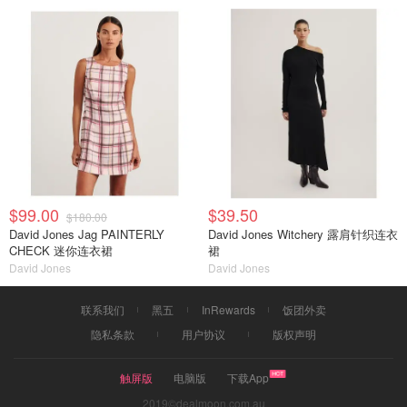
$99.00
$39.50
$180.00
David Jones Jag PAINTERLY
David Jones Witchery 露肩针织连衣
CHECK 迷你连衣裙
裙
David Jones
David Jones
联系我们
黑五
InRewards
饭团外卖
隐私条款
用户协议
版权声明
触屏版
电脑版
下载App
2019©dealmoon.com.au