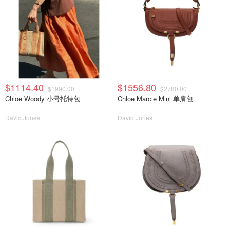
$1114.40
$1556.80
$1990.00
$2780.00
Chloe Woody 小号托特包
Chloe Marcie Mini 单肩包
David Jones
David Jones