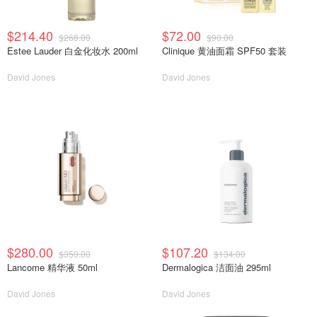
$214.40
$72.00
$268.00
$90.00
Estee Lauder 白金化妆水 200ml
Clinique 黄油面霜 SPF50 套装
David Jones
David Jones
$280.00
$107.20
$350.00
$134.00
Lancome 精华液 50ml
Dermalogica 洁面油 295ml
David Jones
David Jones