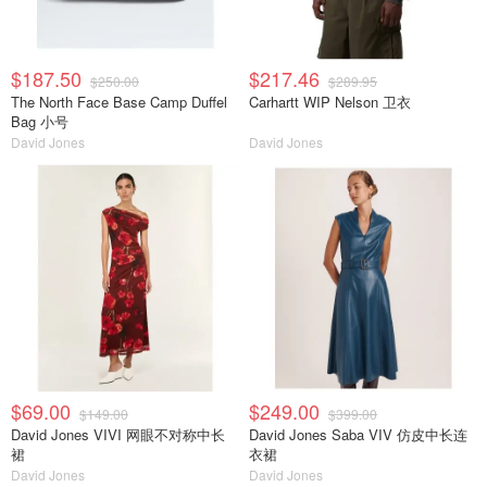
$187.50
$217.46
$250.00
$289.95
The North Face Base Camp Duffel
Carhartt WIP Nelson 卫衣
Bag 小号
David Jones
David Jones
$69.00
$249.00
$149.00
$399.00
David Jones VIVI 网眼不对称中长
David Jones Saba VIV 仿皮中长连
裙
衣裙
David Jones
David Jones