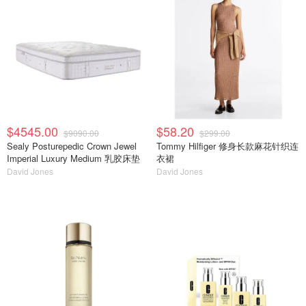
$4545.00
$58.20
$9090.00
$299.00
Sealy Posturepedic Crown Jewel
Tommy Hilfiger 修身长款麻花针织连
Imperial Luxury Medium 乳胶床垫
衣裙
David Jones
David Jones