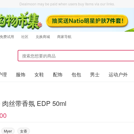
Dealmoon may be paid when users buy items via our links.
免费试用
社区
兑换商城
商家导航
护理
服饰
女鞋
配饰
包包
男士
运动户外
e 肉丝带香氛 EDP 50ml
00
Myer
女香