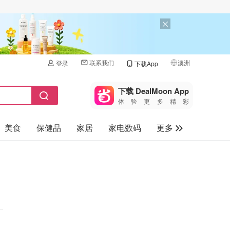
联系我们
澳洲
登录
下载App
🇺🇸
美国
下载 DealMoon App
体验更多精彩
🇨🇳
中国
美食
保健品
家居
家电数码
更多
🇨🇦
加拿大
🇬🇧
汽车
英国
旅游
🇩🇪
德国
母婴儿童
🇫🇷
法国
🇮🇹
意大利