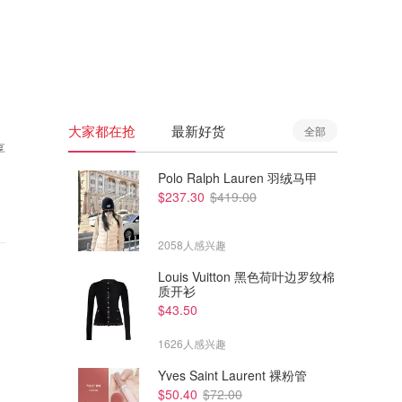
🇦🇺
澳洲
🇳🇿
新西兰
大家都在抢
最新好货
全部
享
Polo Ralph Lauren 羽绒马甲
$237.30
$419.00
2058人感兴趣
Louis Vuitton 黑色荷叶边罗纹棉
质开衫
$43.50
1626人感兴趣
Yves Saint Laurent 裸粉管
$50.40
$72.00