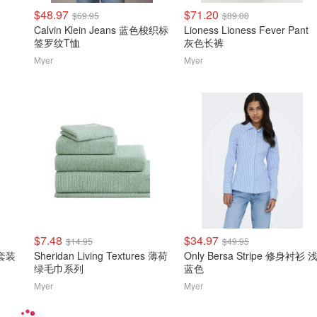
$48.97
$71.20
$69.95
$89.00
Calvin Klein Jeans 蓝色梭织标
Lioness Lioness Fever Pant
签罗纹T恤
灰色长裤
Myer
Myer
$7.48
$34.97
$14.95
$49.95
具套装
Sheridan Living Textures 薄荷
Only Bersa Stripe 修身衬衫 
绿毛巾系列
蓝色
Myer
Myer