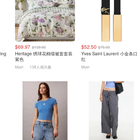
$69.97
$52.50
$139.95
$75.00
ring
Heritage 绣球花棉缎被套套装
Yves Saint Laurent 小金条口
套
紫色
红
Myer
138人感兴趣
Myer