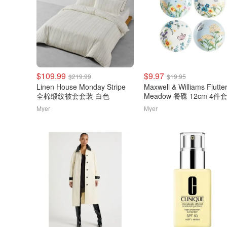
$109.99
$9.97
$219.99
$19.95
Linen House Monday Stripe
Maxwell & Williams Flutte
全棉缎纹被套套装 白色
Meadow 餐碟 12cm 4件
Myer
Myer