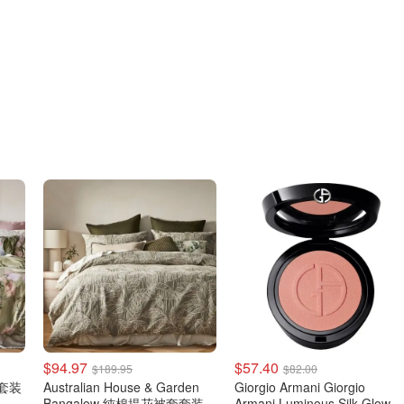
$94.97
$57.40
$189.95
$82.00
套套装
Australian House & Garden
Giorgio Armani Giorgio
Bangalow 纯棉提花被套套装
Armani Luminous Silk Glow 