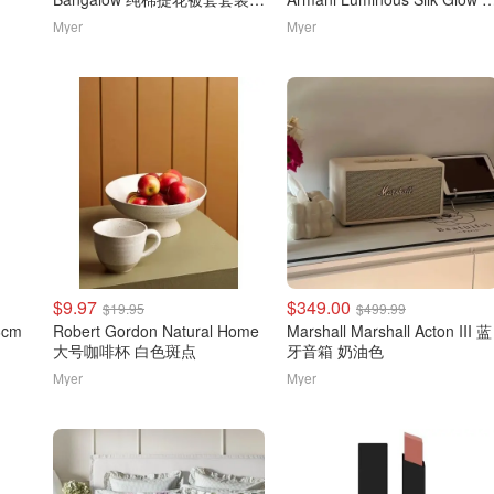
橄榄绿
红
Myer
Myer
$9.97
$349.00
$19.95
$499.99
66cm
Robert Gordon Natural Home
Marshall Marshall Acton III 蓝
大号咖啡杯 白色斑点
牙音箱 奶油色
Myer
Myer